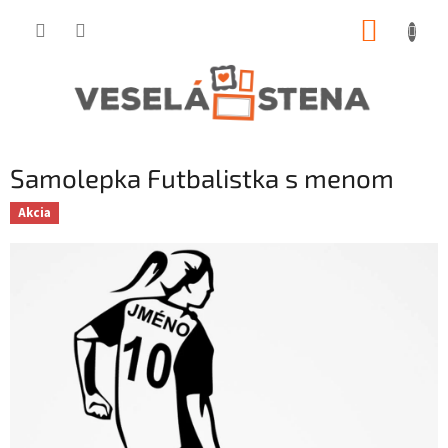
Prejsť
NÁKUP
na
obsah
KOŠÍK
Samolepka Futbalistka s menom
Akcia