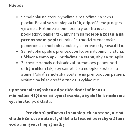
Návod:
Samolepku na stenu vybalíme a rozložíme na rovnú
plochu. Pokiaľ sa samolepka krúti, odporúčame ju najprv
vyrovnať. Potom začneme pomaly odstraňovať
podkladový papier tak, aby nám
samolepka zostala na
prenosovom papieri
. Pokiaľ sú medzi prenosovým
papierom a samolepkou bubliny a nerovnosti,
nevadí to
.
Samolepku spolu s prenosovou fóliou nalepíme na stenu.
Dôkladne samolepku pritlačíme na stenu, aby sa prilepila.
Začneme pomaly odstraňovať prenosový papier pod
ostrým uhlom tak, aby samotná samolepka zostala na
stene. Pokiaľ samolepka zostane na prenosovom papieri,
vrátime sa kúsok späť a znovu ju vyhladíme.
Upozornenie: Výrobca odporúča dodržať lehotu
minimálne 4 týždne od vymaľovania, aby došlo k riadnemu
vyschnutiu podkladu.
Pre dobrú priľnavosť samolepiek na stene, nie sú
vhodné čerstvo natreté, vlhké a latexové povrchy vrátane
vodou umývateľnej výmaľby.