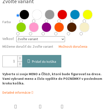
Zvoľte variant
cena:
Farba
Veľkosť
Môžeme doručiť do:
Zvoľte variant
Možnosti doručenia
Pridať do košíka
Vyberte si svoje MENO a ČÍSLO, ktoré bude figurovať na drese.
Vami vybrané meno a číslo vyplňte do POZNÁMKY v poslednom
kroku košíka.
Detailné informácie