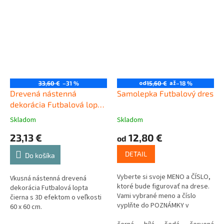
od
až
33,60 €
–31 %
15,60 €
–18 %
Drevená nástenná
Samolepka Futbalový dres
dekorácia Futbalová lopta
čierna
Skladom
Skladom
23,13 €
12,80 €
od
DETAIL
Do košíka
Vyberte si svoje MENO a ČÍSLO,
Vkusná nástenná drevená
ktoré bude figurovať na drese.
dekorácia Futbalová lopta
Vami vybrané meno a číslo
čierna s 3D efektom o veľkosti
vyplňte do POZNÁMKY v
60 x 60 cm.
poslednom kroku košíka.