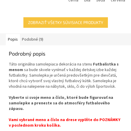
černá
bílá
šedá
červená
ZOBRAZIŤ VŠETKY SÚVISIACE PRODUKTY
Popis
Podobné (9)
Podrobný popis
Táto originálna samolepiaca dekorácia na stenu
Futbalistka s
menom
sa bude skvele vynímať v každej detskej izbe každej
futbalistky. Samolepka je určená predovšetkým pre dievčatá,
ktoré chcú vytvoriť svoj vlastný futbalový kútik. Samolepka je
vhodná na nalepenie na nábytok, sklo, či do výloh športovísk.
Vyberte si svoje meno a číslo, ktoré bude figurovať na
samolepke a preneste sa do atmosféry futbalového
zápasu.
Vami vybrané meno a číslo na drese vyplňte do POZNÁMKY
v poslednom kroku košíka.