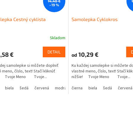
14,40 €
–19 %
epka Cestný cyklista
Samolepka Cyklokros
Skladom
DETAIL
,58 €
10,29 €
od
dej samolepke si môžete doplniť
Ku každej samolepke si môžete do
 meno, číslo, text! Stačí kliknúť
vlastné meno, číslo, text! Stačí kli
e! Tvoje Meno Tvoje...
nižšie! Tvoje Meno Tvoje...
biela
šedá
červená
modrá
čierna
žltá
zelená
biela
ružová
šedá
červená
fialová
O
v
l
á
d
a