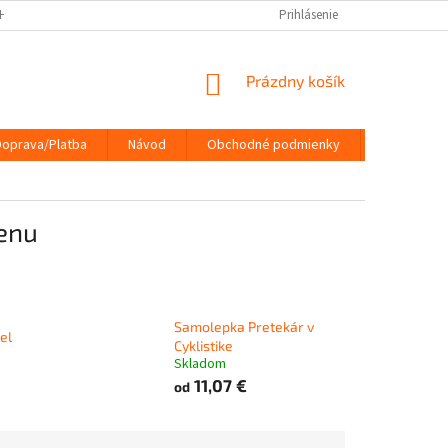
HRANY OSOBNÝCH ÚDAJOV
DOPRAVA/PLATBA
Prihlásenie
NÁVOD
KONTA
NÁKUPNÝ
Prázdny košík
KOŠÍK
Doprava/Platba
Návod
Obchodné podmienky
Kontakty
tenu
Samolepka Pretekár v
el
Cyklistike
Skladom
11,07 €
od