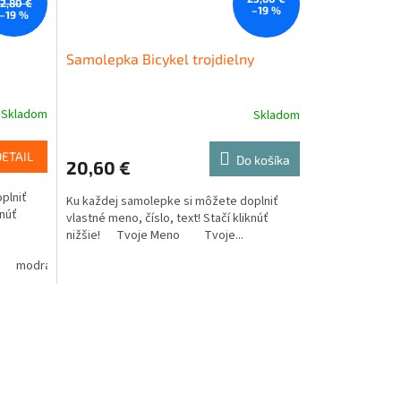
12,80 €
–19 %
–19 %
Samolepka Bicykel trojdielny
Skladom
Skladom
DETAIL
Do košíka
20,60 €
plniť
Ku každej samolepke si môžete doplniť
knúť
vlastné meno, číslo, text! Stačí kliknúť
nižšie! Tvoje Meno Tvoje...
modrá
oranžová
žltá
hnedá
zelená
béžová
ružová
fialová
oranžová
hnedá
bé