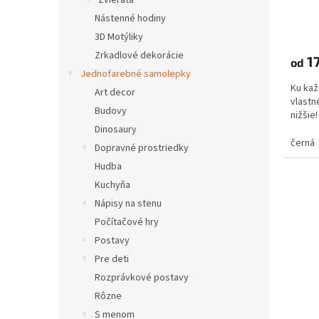
Zvieratá
Nástenné hodiny
3D Motýliky
Zrkadlové dekorácie
17
od
Jednofarebné samolepky
Ku kaž
Art decor
vlastné
Budovy
nižši
Dinosaury
černá
Dopravné prostriedky
Hudba
Kuchyňa
Nápisy na stenu
Počítačové hry
Postavy
Pre deti
Rozprávkové postavy
Rôzne
S menom