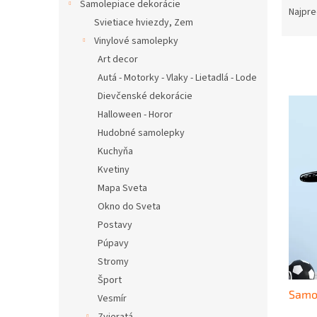
Samolepiace dekorácie
a
Najpre
Svietiace hviezdy, Zem
d
e
Vinylové samolepky
n
Art decor
i
Autá - Motorky - Vlaky - Lietadlá - Lode
e
V
Dievčenské dekorácie
p
ý
Halloween - Horor
r
p
Hudobné samolepky
o
i
d
Kuchyňa
s
u
Kvetiny
p
k
r
Mapa Sveta
t
o
Okno do Sveta
o
d
Postavy
v
u
Púpavy
k
Stromy
t
Šport
o
Samo
v
Vesmír