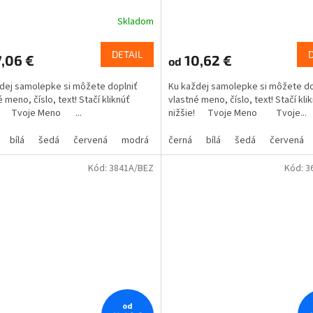
Skladom
DETAIL
,06 €
10,62 €
od
dej samolepke si môžete doplniť
Ku každej samolepke si môžete do
 meno, číslo, text! Stačí kliknúť
vlastné meno, číslo, text! Stačí kli
e! Tvoje Meno ...
nižšie! Tvoje Meno Tvoje...
bílá
šedá
červená
modrá
žlutá
černá
zelená
bílá
šedá
růžová
červená
fialová
Kód:
3841A/BEZ
Kód:
3
od