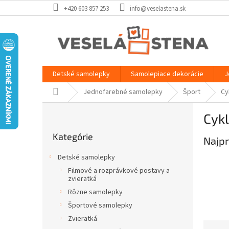
Prejsť
+420 603 857 253
info@veselastena.sk
na
obsah
Detské samolepky
Samolepiace dekorácie
J
Domov
Jednofarebné samolepky
Šport
Cy
B
Cykl
o
Preskočiť
č
Kategórie
kategórie
Najpr
n
ý
Detské samolepky
p
Filmové a rozprávkové postavy a
a
zvieratká
n
Rôzne samolepky
e
Športové samolepky
l
Zvieratká
R