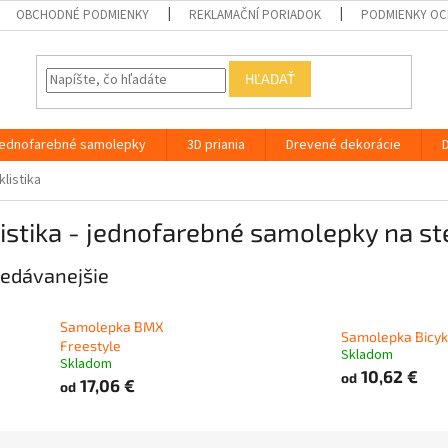
OBCHODNÉ PODMIENKY
REKLAMAČNÍ PORIADOK
PODMIENKY OC
HĽADAŤ
ednofarebné samolepky
3D priania
Drevené dekorácie
klistika
istika - jednofarebné samolepky na s
edávanejšie
Samolepka BMX
Samolepka Bicyk
Freestyle
Skladom
Skladom
10,62 €
od
17,06 €
od