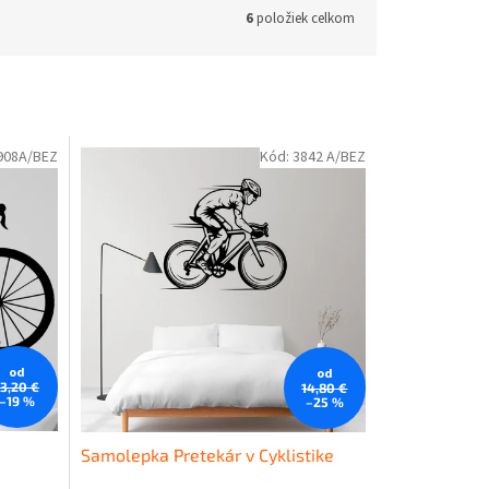
6
položiek celkom
908A/BEZ
Kód:
3842 A/BEZ
od
od
13,20 €
14,80 €
–19 %
–25 %
Samolepka Pretekár v Cyklistike