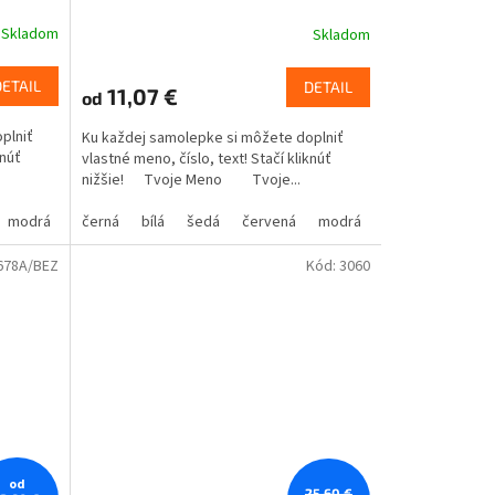
Skladom
Skladom
DETAIL
DETAIL
11,07 €
od
plniť
Ku každej samolepke si môžete doplniť
knúť
vlastné meno, číslo, text! Stačí kliknúť
nižšie! Tvoje Meno Tvoje...
modrá
oranžová
žlutá
černá
hnědá
zelená
bílá
béžová
šedá
růžová
červená
fialová
modrá
oranžová
žlutá
hnědá
zelená
bé
678A/BEZ
Kód:
3060
od
25,60 €