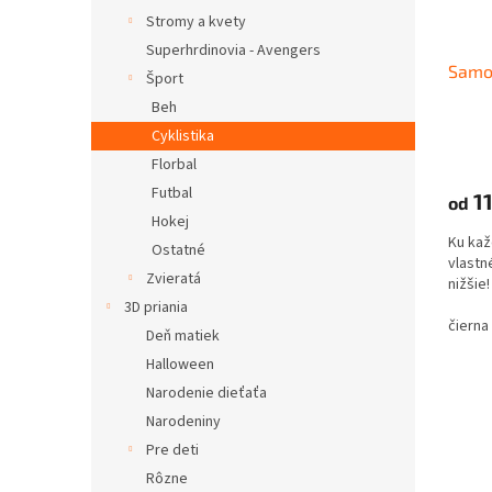
Stromy a kvety
Superhrdinovia - Avengers
Samol
Šport
Beh
Cyklistika
Florbal
Futbal
11
od
Hokej
Ku kaž
Ostatné
vlastné
Zvieratá
nižši
3D priania
čierna
Deň matiek
Halloween
Narodenie dieťaťa
Narodeniny
Pre deti
Rôzne