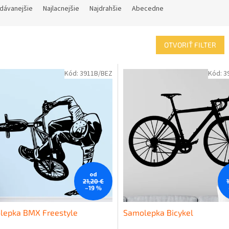
dávanejšie
Najlacnejšie
Najdrahšie
Abecedne
OTVORIŤ FILTER
Kód:
3911B/BEZ
Kód:
3
od
21,20 €
–19 %
lepka BMX Freestyle
Samolepka Bicykel