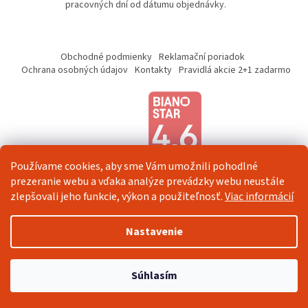
pracovných dní od dátumu objednávky.
i
s
u
Z
á
Obchodné podmienky
Reklamační poriadok
p
Ochrana osobných údajov
Kontakty
Pravidlá akcie 2+1 zadarmo
ä
t
i
e
Používame cookies, aby sme Vám umožnili pohodlné
prezeranie webu a vďaka analýze prevádzky webu neustále
zlepšovali jeho funkcie, výkon a použiteľnosť.
Viac informácií
Vytvoril Shoptet
Nastavenie
Copyright 2026
Veselá Stena
. Všetky práva vyhradené.
Upraviť
Súhlasím
nastavenie cookies