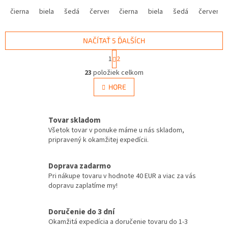
čierna
biela
šedá
červená
čierna
modrá
biela
žltá
šedá
zelená
červená
ružová
NAČÍTAŤ 5 ĎALŠÍCH
S
1
2
t
O
r
23
položiek celkom
v
á
l
HORE
n
á
k
d
o
v
a
Tovar skladom
a
c
Všetok tovar v ponuke máme u nás skladom,
n
i
pripravený k okamžitej expedícii.
i
e
e
p
r
Doprava zadarmo
v
Pri nákupe tovaru v hodnote 40 EUR a viac za vás
k
dopravu zaplatíme my!
y
v
Doručenie do 3 dní
ý
Okamžitá expedícia a doručenie tovaru do 1-3
p