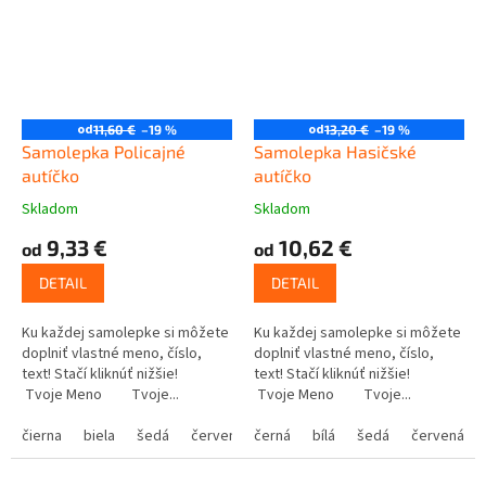
od
od
11,60 €
–19 %
13,20 €
–19 %
Samolepka Policajné
Samolepka Hasičské
autíčko
autíčko
Skladom
Skladom
9,33 €
10,62 €
od
od
DETAIL
DETAIL
Ku každej samolepke si môžete
Ku každej samolepke si môžete
doplniť vlastné meno, číslo,
doplniť vlastné meno, číslo,
text! Stačí kliknúť nižšie!
text! Stačí kliknúť nižšie!
Tvoje Meno Tvoje...
Tvoje Meno Tvoje...
čierna
biela
šedá
červená
černá
modrá
bílá
žltá
šedá
zelená
červená
ružová