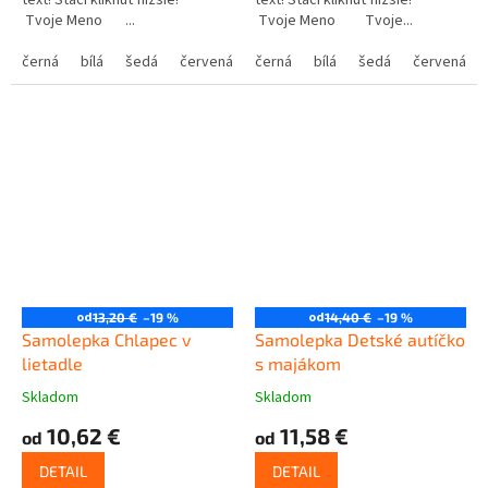
text! Stačí kliknúť nižšie!
text! Stačí kliknúť nižšie!
Tvoje Meno ...
Tvoje Meno Tvoje...
černá
bílá
šedá
červená
modrá
černá
bílá
žlutá
šedá
zelená
červená
růžová
od
od
13,20 €
–19 %
14,40 €
–19 %
Samolepka Chlapec v
Samolepka Detské autíčko
lietadle
s majákom
Skladom
Skladom
10,62 €
11,58 €
od
od
DETAIL
DETAIL