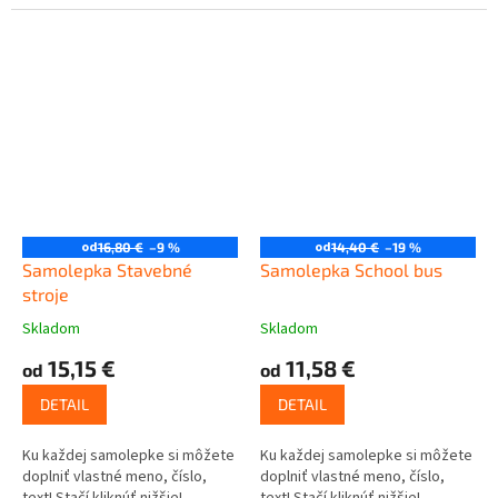
od
od
16,80 €
–9 %
14,40 €
–19 %
Samolepka Stavebné
Samolepka School bus
stroje
Skladom
Skladom
15,15 €
11,58 €
od
od
DETAIL
DETAIL
Ku každej samolepke si môžete
Ku každej samolepke si môžete
doplniť vlastné meno, číslo,
doplniť vlastné meno, číslo,