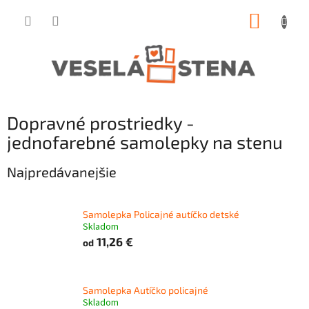
Prejsť
NÁKUP
na
obsah
KOŠÍK
Dopravné prostriedky -
jednofarebné samolepky na stenu
Najpredávanejšie
Samolepka Policajné autíčko detské
Skladom
11,26 €
od
Samolepka Autíčko policajné
Skladom