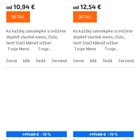
10,94 €
12,54 €
od
od
DETAIL
DETAIL
Ku každej samolepke si môžete
Ku každej samolepke si môžete
doplniť vlastné meno, číslo,
doplniť vlastné meno, číslo,
text! Stačí kliknúť nižšie!
text! Stačí kliknúť nižšie!
Tvoje Meno Tvoje...
Tvoje Meno Tvoje...
černá
bílá
šedá
červená
modrá
černá
bílá
žlutá
šedá
zelená
červená
růžová
od
od
11,60 €
–19 %
11,60 €
–19 %