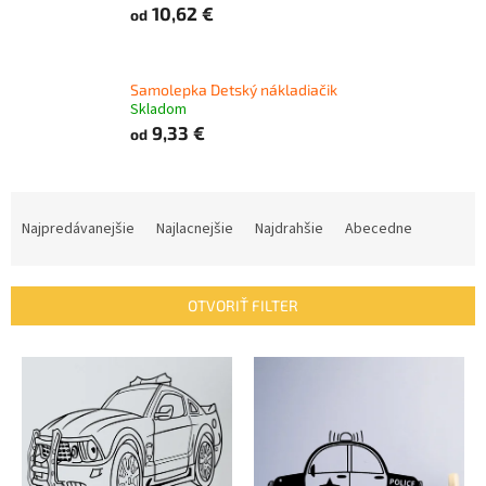
10,62 €
od
Samolepka Detský nákladiačik
Skladom
9,33 €
od
R
a
Najpredávanejšie
Najlacnejšie
Najdrahšie
Abecedne
d
e
n
OTVORIŤ FILTER
i
e
V
p
ý
r
p
o
i
d
s
u
p