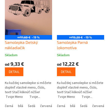
od
od
11,60 €
–19 %
15,20 €
–19 %
Samolepka Detský
Samolepka Parná
nákladiačik
lokomotíva
Skladom
Skladom
9,33 €
12,22 €
od
od
DETAIL
DETAIL
Ku každej samolepke si môžete
Ku každej samolepke si môžete
doplniť vlastné meno, číslo,
doplniť vlastné meno, číslo,
text! Stačí kliknúť nižšie!
text! Stačí kliknúť nižšie!
Tvoje Meno Tvoje...
Tvoje Meno Tvoje...
černá
bílá
šedá
červená
modrá
černá
bílá
žlutá
šedá
zelená
červená
růžová