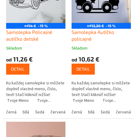
k
r
t
o
o
d
v
u
od
od
14 €
–19 %
13,20 €
–19 %
k
Samolepka Policajné
Samolepka Autíčko
t
autíčko detské
policajné
o
Skladom
Skladom
v
11,26 €
10,62 €
od
od
DETAIL
DETAIL
Ku každej samolepke si môžete
Ku každej samolepke si môžete
doplniť vlastné meno, číslo,
doplniť vlastné meno, číslo,
text! Stačí kliknúť nižšie!
text! Stačí kliknúť nižšie!
Tvoje Meno Tvoje...
Tvoje Meno Tvoje...
černá
bílá
šedá
červená
modrá
černá
bílá
žlutá
šedá
zelená
červená
růžová