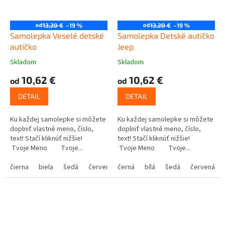
od
od
13,20 €
–19 %
13,20 €
–19 %
Samolepka Veselé detské
Samolepka Detské autíčko
autíčko
Jeep
Skladom
Skladom
10,62 €
10,62 €
od
od
DETAIL
DETAIL
Ku každej samolepke si môžete
Ku každej samolepke si môžete
doplniť vlastné meno, číslo,
doplniť vlastné meno, číslo,
text! Stačí kliknúť nižšie!
text! Stačí kliknúť nižšie!
Tvoje Meno Tvoje...
Tvoje Meno Tvoje...
čierna
biela
šedá
červená
černá
modrá
bílá
žltá
šedá
zelená
červená
ružová