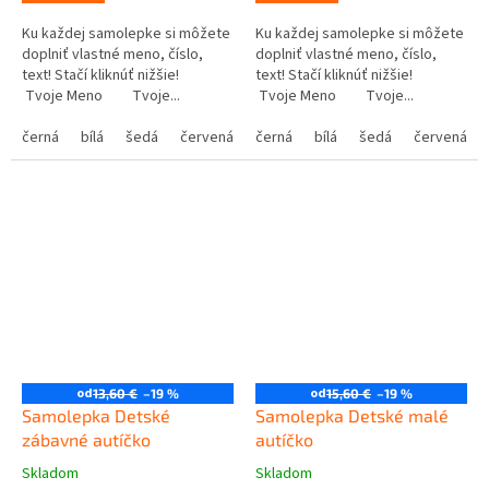
Ku každej samolepke si môžete
Ku každej samolepke si môžete
doplniť vlastné meno, číslo,
doplniť vlastné meno, číslo,
text! Stačí kliknúť nižšie!
text! Stačí kliknúť nižšie!
Tvoje Meno Tvoje...
Tvoje Meno Tvoje...
černá
bílá
šedá
červená
modrá
černá
bílá
žlutá
šedá
zelená
červená
růžová
od
od
13,60 €
–19 %
15,60 €
–19 %
Samolepka Detské
Samolepka Detské malé
zábavné autíčko
autíčko
Skladom
Skladom