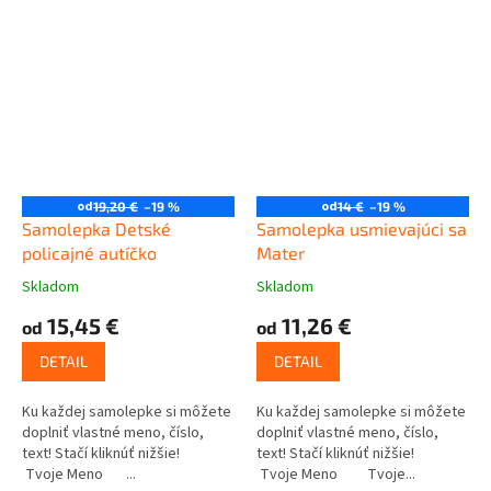
od
od
19,20 €
–19 %
14 €
–19 %
Samolepka Detské
Samolepka usmievajúci sa
policajné autíčko
Mater
Skladom
Skladom
15,45 €
11,26 €
od
od
DETAIL
DETAIL
Ku každej samolepke si môžete
Ku každej samolepke si môžete
doplniť vlastné meno, číslo,
doplniť vlastné meno, číslo,
text! Stačí kliknúť nižšie!
text! Stačí kliknúť nižšie!
Tvoje Meno ...
Tvoje Meno Tvoje...