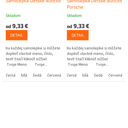
Samolepka Detské autíčko
Samolepka Detské autíčko
Porsche
Skladom
Skladom
9,33 €
9,33 €
od
od
DETAIL
DETAIL
Ku každej samolepke si môžete
Ku každej samolepke si môžete
doplniť vlastné meno, číslo,
doplniť vlastné meno, číslo,
text! Stačí kliknúť nižšie!
text! Stačí kliknúť nižšie!
Tvoje Meno Tvoje...
Tvoje Meno Tvoje...
černá
bílá
šedá
červená
modrá
černá
bílá
žlutá
šedá
zelená
červená
růžová