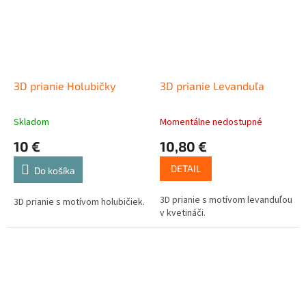
3D prianie Holubičky
3D prianie Levanduľa
Skladom
Momentálne nedostupné
10 €
10,80 €
DETAIL
Do košíka
3D prianie s motívom levanduľou
3D prianie s motívom holubičiek.
v kvetináči.