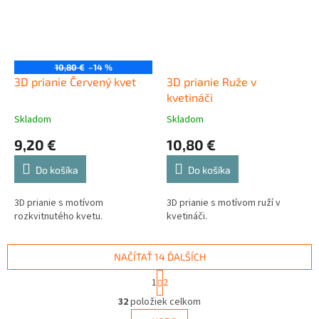
10,80 €
–14 %
3D prianie Červený kvet
3D prianie Ruže v
kvetináči
Skladom
Skladom
9,20 €
10,80 €
Do košíka
Do košíka
3D prianie s motívom
3D prianie s motívom ruží v
rozkvitnutého kvetu.
kvetináči.
NAČÍTAŤ 14 ĎALŠÍCH
S
1
2
t
O
r
32
položiek celkom
v
á