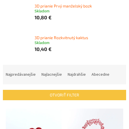
3D prianie Prvý manželský bozk
Skladom
10,80 €
3D prianie Rozkvitnutý kaktus
Skladom
10,40 €
R
a
Najpredávanejšie
Najlacnejšie
Najdrahšie
Abecedne
d
e
n
OTVORIŤ FILTER
i
e
V
p
ý
r
p
o
i