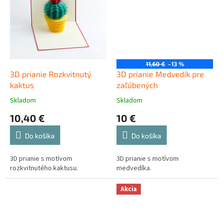
11,60 €
–13 %
3D prianie Rozkvitnutý
3D prianie Medvedík pre
kaktus
zaľúbených
Skladom
Skladom
10,40 €
10 €
Do košíka
Do košíka
3D prianie s motívom
3D prianie s motívom
rozkvitnutého kaktusu.
medvedíka.
Akcia