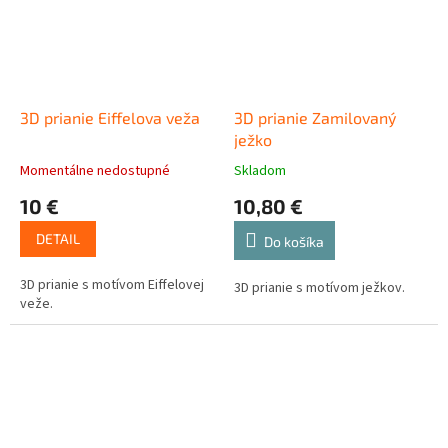
3D prianie Eiffelova veža
3D prianie Zamilovaný
ježko
Momentálne nedostupné
Skladom
10 €
10,80 €
DETAIL
Do košíka
3D prianie s motívom Eiffelovej
3D prianie s motívom ježkov.
veže.