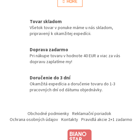
l
HORE
n
á
k
d
o
v
a
Tovar skladom
a
c
Všetok tovar v ponuke máme u nás skladom,
n
i
pripravený k okamžitej expedícii.
i
e
e
p
r
Doprava zadarmo
v
Pri nákupe tovaru v hodnote 40 EUR a viac za vás
k
dopravu zaplatíme my!
y
v
Doručenie do 3 dní
ý
Okamžitá expedícia a doručenie tovaru do 1-3
p
pracovných dní od dátumu objednávky.
i
s
u
Z
á
Obchodné podmienky
Reklamační poriadok
p
Ochrana osobných údajov
Kontakty
Pravidlá akcie 2+1 zadarmo
ä
t
i