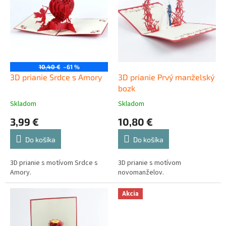
d
s
u
p
k
r
t
o
o
d
v
u
10,40 €
–61 %
k
3D prianie Srdce s Amory
3D prianie Prvý manželský
t
bozk
o
Skladom
Skladom
v
3,99 €
10,80 €
Do košíka
Do košíka
3D prianie s motívom Srdce s
3D prianie s motívom
Amory.
novomanželov.
Akcia