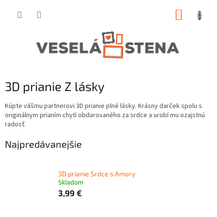
Prejsť
NÁKUP
na
obsah
KOŠÍK
3D prianie Z lásky
Kúpte vášmu partnerovi 3D prianie plné lásky. Krásny darček spolu s
originálnym prianím chytí obdarovaného za srdce a urobí mu ozajstnú
radosť.
Najpredávanejšie
3D prianie Srdce s Amory
Skladom
3,99 €