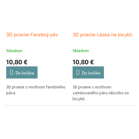
3D prianie Farebný páv
3D prianie Láska na bicykli
Skladom
Skladom
10,80 €
10,80 €
Do košíka
Do košíka
3D prianie s motívom farebného
3D prianie s motívom
páva.
zamilovaného páru idúceho na
bicykli.