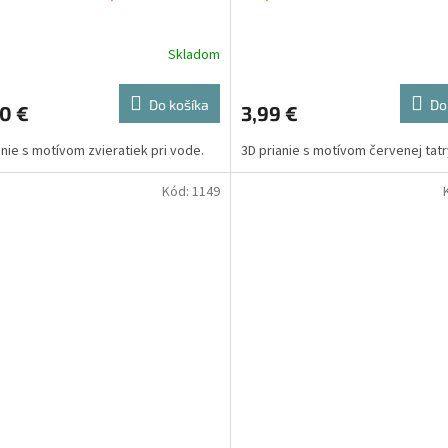
Skladom
Do košíka
Do
0 €
3,99 €
anie s motívom zvieratiek pri vode.
3D prianie s motívom červenej tatr
Kód:
1149