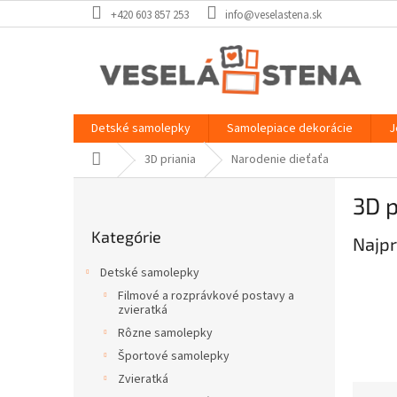
Prejsť
+420 603 857 253
info@veselastena.sk
na
obsah
Detské samolepky
Samolepiace dekorácie
J
Domov
3D priania
Narodenie dieťaťa
B
3D p
o
Preskočiť
č
Kategórie
kategórie
Najpr
n
ý
Detské samolepky
p
Filmové a rozprávkové postavy a
a
zvieratká
n
Rôzne samolepky
e
Športové samolepky
l
Zvieratká
R