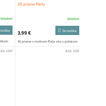
3D prianie Párty
Skladom
Skladom
 košíka
Do košíka
3,99 €
ätkom.
3D prianie s motívom fľaše vína s pohárom.
Kód:
1047
Kód:
1035