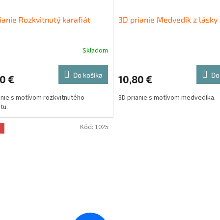
ianie Rozkvitnutý karafiát
3D prianie Medvedík z lásky
Skladom
Do košíka
Do
0 €
10,80 €
anie s motívom rozkvitnutého
3D prianie s motívom medvedíka.
tu.
Kód:
1025
a