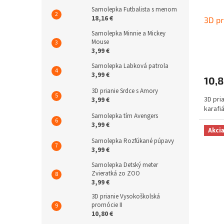
Samolepka Futbalista s menom
18,16 €
3D pr
Samolepka Minnie a Mickey
Mouse
3,99 €
Samolepka Labková patrola
3,99 €
10,8
3D prianie Srdce s Amory
3D pri
3,99 €
karafiá
Samolepka tím Avengers
3,99 €
Akci
Samolepka Rozfúkané púpavy
3,99 €
Samolepka Detský meter
Zvieratká zo ZOO
3,99 €
3D prianie Vysokoškolská
promócie II
10,80 €