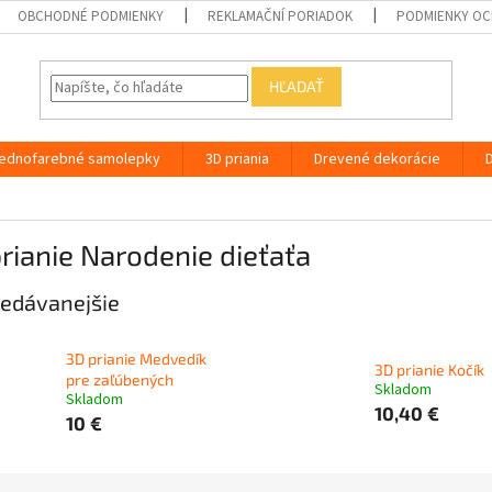
OBCHODNÉ PODMIENKY
REKLAMAČNÍ PORIADOK
PODMIENKY OC
HĽADAŤ
ednofarebné samolepky
3D priania
Drevené dekorácie
rianie Narodenie dieťaťa
edávanejšie
3D prianie Medvedík
3D prianie Kočík
pre zaľúbených
Skladom
Skladom
10,40 €
10 €