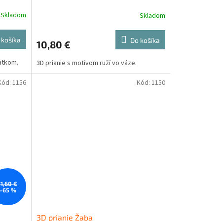
Skladom
Skladom
 košíka
Do košíka
10,80 €
ätkom.
3D prianie s motívom ruží vo váze.
Kód:
1156
Kód:
1150
11,60 €
–65 %
3D prianie Žaba