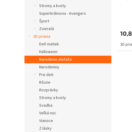
Stromy a kvety
Superhrdinovia - Avengers
Šport
Zvieratá
10,8
3D priania
Deň matiek
3D pri
Halloween
Narodenie dieťaťa
Narodeniny
Pre deti
Rôzne
Rozprávky
Stromy a kvety
Svadba
Veľká noc
Vianoce
Z lásky