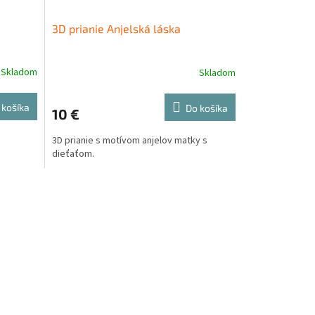
3D prianie Anjelská láska
Skladom
Skladom
 košíka
Do košíka
10 €
3D prianie s motívom anjelov matky s
dieťaťom.