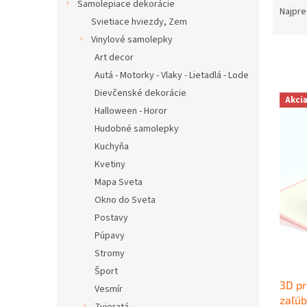
Samolepiace dekorácie
a
Najpre
Svietiace hviezdy, Zem
d
e
Vinylové samolepky
n
Art decor
i
Autá - Motorky - Vlaky - Lietadlá - Lode
e
V
Dievčenské dekorácie
p
Akci
ý
Halloween - Horor
r
p
Hudobné samolepky
o
i
d
Kuchyňa
s
u
Kvetiny
p
k
r
Mapa Sveta
t
o
Okno do Sveta
o
d
Postavy
v
u
Púpavy
k
Stromy
t
Šport
o
3D pr
v
Vesmír
zaľú