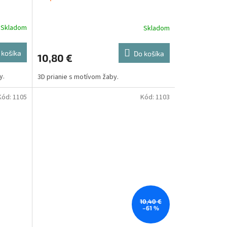
Skladom
Skladom
 košíka
Do košíka
10,80 €
y.
3D prianie s motívom žaby.
Kód:
1105
Kód:
1103
10,40 €
–61 %