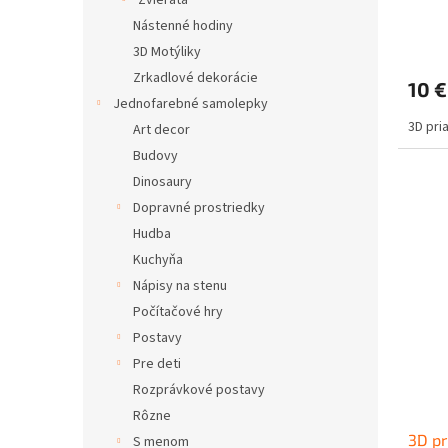
Zvieratá
Nástenné hodiny
3D Motýliky
Zrkadlové dekorácie
10 €
Jednofarebné samolepky
3D pri
Art decor
Budovy
Dinosaury
Dopravné prostriedky
Hudba
Kuchyňa
Nápisy na stenu
Počítačové hry
Postavy
Pre deti
Rozprávkové postavy
Rôzne
3D pr
S menom