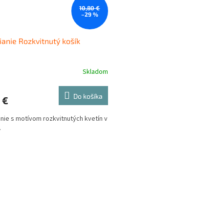
10,80 €
–29 %
ianie Rozkvitnutý košík
Skladom
Do košíka
 €
anie s motívom rozkvitnutých kvetín v
.
O
v
l
á
d
a
c
i