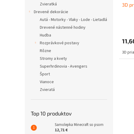
Zvieratká
3D pr
Drevené dekorácie
Autá - Motorky - Vlaky - Lode - Lietadlá
Drevené nástenné hodiny
Hudba
11,6
Rozprávkové postavy
Rôzne
3D pri
Stromy a kvety
Superhrdinovia - Avengers
Šport
Vianoce
Zvieratá
Top 10 produktov
Samolepka Minecraft so psom
12,71 €