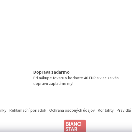
e
p
r
v
k
y
v
ý
p
i
s
u
Doprava zadarmo
Pri nákupe tovaru v hodnote 40 EUR a viac za vás
dopravu zaplatíme my!
nky
Reklamační poriadok
Ochrana osobných údajov
Kontakty
Pravidlá