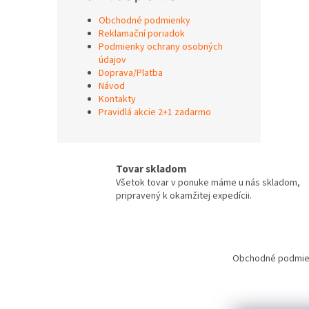
Obchodné podmienky
Reklamační poriadok
Podmienky ochrany osobných
údajov
Doprava/Platba
Návod
Kontakty
Pravidlá akcie 2+1 zadarmo
Tovar skladom
Všetok tovar v ponuke máme u nás skladom,
pripravený k okamžitej expedícii.
Z
á
Obchodné podmie
p
ä
t