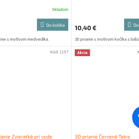
Skladom
Do košíka
Do
10,40 €
anie s motívom medvedíka.
3D prianie s motívom kočíka s báb
Kód:
1157
Akcia
ianie Zvieratká pri vode
3D prianie Červená Tatra