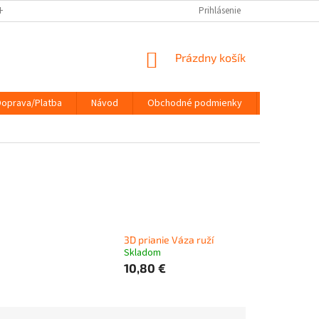
HRANY OSOBNÝCH ÚDAJOV
DOPRAVA/PLATBA
Prihlásenie
NÁVOD
KONTA
NÁKUPNÝ
Prázdny košík
KOŠÍK
Doprava/Platba
Návod
Obchodné podmienky
Kontakty
3D prianie Váza ruží
Skladom
10,80 €