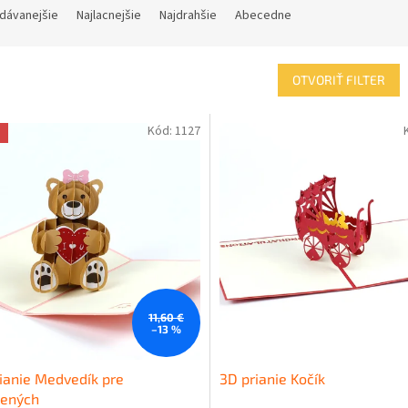
dávanejšie
Najlacnejšie
Najdrahšie
Abecedne
OTVORIŤ FILTER
Kód:
1127
a
11,60 €
–13 %
ianie Medvedík pre
3D prianie Kočík
bených