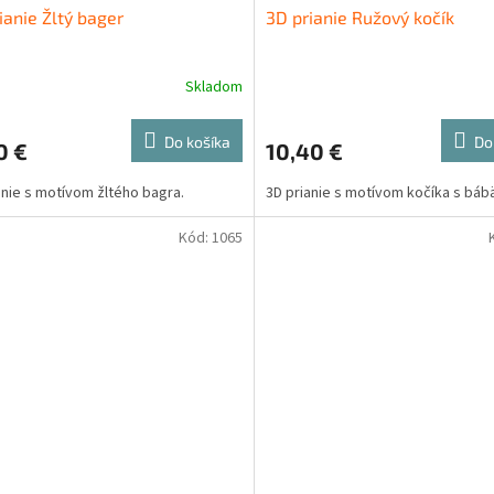
ianie Žltý bager
3D prianie Ružový kočík
Skladom
Do košíka
Do
0 €
10,40 €
anie s motívom žltého bagra.
3D prianie s motívom kočíka s báb
Kód:
1065