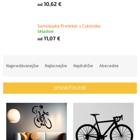
10,62 €
od
Samolepka Pretekár v Cyklistike
Skladom
11,07 €
od
R
a
Najpredávanejšie
Najlacnejšie
Najdrahšie
Abecedne
d
e
n
OTVORIŤ FILTER
i
e
V
p
ý
r
p
o
i
d
s
u
p