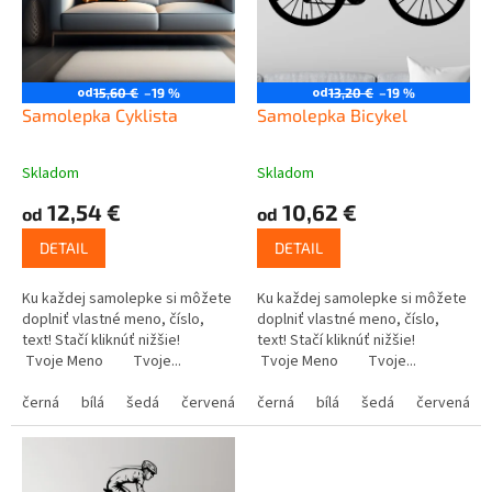
k
r
t
o
o
d
v
u
od
od
15,60 €
–19 %
13,20 €
–19 %
k
Samolepka Cyklista
Samolepka Bicykel
t
o
Skladom
Skladom
v
12,54 €
10,62 €
od
od
DETAIL
DETAIL
Ku každej samolepke si môžete
Ku každej samolepke si môžete
doplniť vlastné meno, číslo,
doplniť vlastné meno, číslo,
text! Stačí kliknúť nižšie!
text! Stačí kliknúť nižšie!
Tvoje Meno Tvoje...
Tvoje Meno Tvoje...
černá
bílá
šedá
červená
modrá
černá
bílá
žlutá
šedá
zelená
červená
růžová