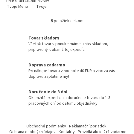
text! Stačí kliknúť nižšie!
Tvoje Meno Tvoje...
5
položiek celkom
O
v
l
Tovar skladom
á
Všetok tovar v ponuke máme u nás skladom,
d
pripravený k okamžitej expedícii.
a
c
i
Doprava zadarmo
e
Pri nákupe tovaru v hodnote 40 EUR a viac za vás
p
dopravu zaplatíme my!
r
v
k
Doručenie do 3 dní
y
Okamžitá expedícia a doručenie tovaru do 1-3
v
pracovných dní od dátumu objednávky.
ý
p
Z
i
á
s
Obchodné podmienky
Reklamační poriadok
p
u
Ochrana osobných údajov
Kontakty
Pravidlá akcie 2+1 zadarmo