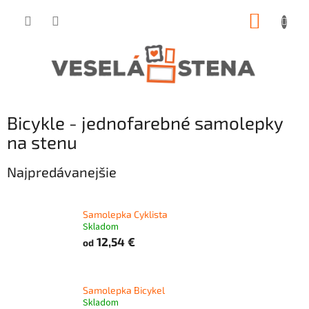
Prejsť
NÁKUP
na
obsah
KOŠÍK
Bicykle - jednofarebné samolepky
na stenu
Najpredávanejšie
Samolepka Cyklista
Skladom
12,54 €
od
Samolepka Bicykel
Skladom