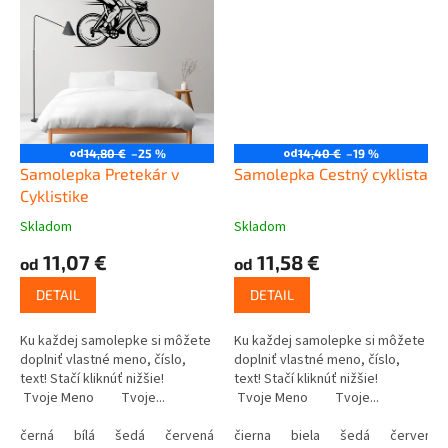
od
od
14,80 €
–25 %
14,40 €
–19 %
Samolepka Pretekár v
Samolepka Cestný cyklista
Cyklistike
Skladom
Skladom
11,07 €
11,58 €
od
od
DETAIL
DETAIL
Ku každej samolepke si môžete
Ku každej samolepke si môžete
doplniť vlastné meno, číslo,
doplniť vlastné meno, číslo,
text! Stačí kliknúť nižšie!
text! Stačí kliknúť nižšie!
Tvoje Meno Tvoje...
Tvoje Meno Tvoje...
černá
bílá
šedá
červená
modrá
čierna
biela
žlutá
šedá
zelená
červená
růžová