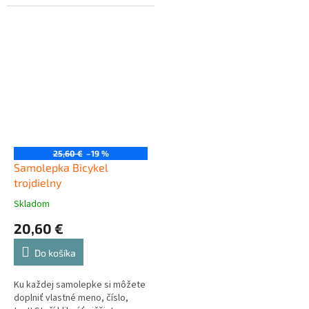
25,60 €
–19 %
Samolepka Bicykel
trojdielny
Skladom
20,60 €
Do košíka
Ku každej samolepke si môžete
doplniť vlastné meno, číslo,