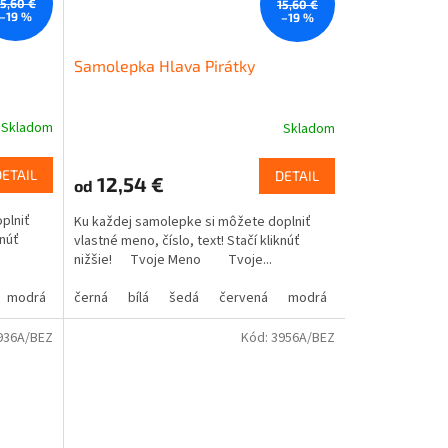
15,60 €
15,60 €
–19 %
–19 %
Samolepka Hlava Pirátky
Skladom
Skladom
DETAIL
DETAIL
12,54 €
od
plniť
Ku každej samolepke si môžete doplniť
knúť
vlastné meno, číslo, text! Stačí kliknúť
nižšie! Tvoje Meno Tvoje...
modrá
oranžová
žlutá
černá
hnědá
zelená
bílá
béžová
šedá
růžová
červená
fialová
modrá
oranžová
žlutá
hnědá
zelená
bé
936A/BEZ
Kód:
3956A/BEZ