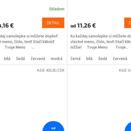
Skladom
DETAIL
,16 €
11,26 €
od
dej samolepke si môžete doplniť
Ku každej samolepke si môžete do
 meno, číslo, text! Stačí kliknúť
vlastné meno, číslo, text! Stačí kli
e! Tvoje Meno ...
nižšie! Tvoje Meno Tvoje...
bílá
šedá
červená
modrá
žlutá
černá
zelená
bílá
šedá
růžová
červená
fialová
Kód:
4013E/CER
Kód:
3
od