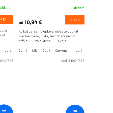
Skladom
Skladom
DETAIL
DETAIL
10,94 €
od
plniť
Ku každej samolepke si môžete doplniť
knúť
vlastné meno, číslo, text! Stačí kliknúť
nižšie! Tvoje Meno Tvoje...
modrá
oranžová
žlutá
černá
hnědá
zelená
bílá
béžová
šedá
růžová
červená
fialová
modrá
oranžová
žlutá
hnědá
zelená
bé
404A/BEZ
Kód:
3406A/BEZ
od
od