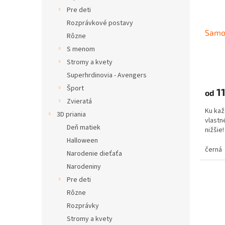
Pre deti
Rozprávkové postavy
Samol
Rôzne
S menom
Stromy a kvety
Superhrdinovia - Avengers
Šport
11
od
Zvieratá
Ku kaž
3D priania
vlastné
Deň matiek
nižši
Halloween
černá
Narodenie dieťaťa
Narodeniny
Pre deti
Rôzne
Rozprávky
Stromy a kvety