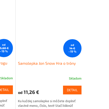
od
od
15,60 €
14 €
–19 %
–19 %
rogu
Samolepka Jon Snow Hra o tróny
Skladom
Skladom
DETAIL
DETAIL
11,26 €
od
plniť
Ku každej samolepke si môžete doplniť
knúť
vlastné meno, číslo, text! Stačí kliknúť