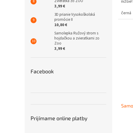
Zvieratká zo ZOO
nižši
3,99 €
černá
3D prianie Vysokoškolská
promócie II
10,80 €
Samolepka Ružový strom s
hojdačkou a zvieratkami zo
Zoo
3,99 €
Facebook
Samo
Prijímame online platby