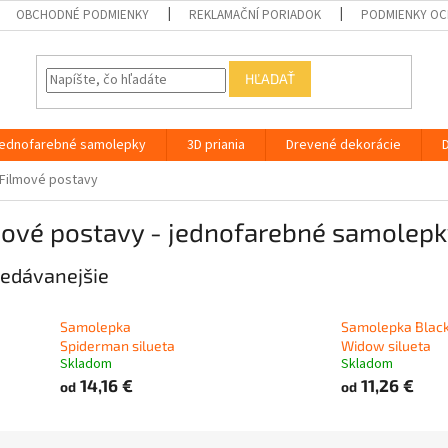
OBCHODNÉ PODMIENKY
REKLAMAČNÍ PORIADOK
PODMIENKY OC
HĽADAŤ
ednofarebné samolepky
3D priania
Drevené dekorácie
Filmové postavy
mové postavy - jednofarebné samolepk
edávanejšie
Samolepka
Samolepka Blac
Spiderman silueta
Widow silueta
Skladom
Skladom
14,16 €
11,26 €
od
od