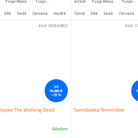
e! Tvoje Meno Tvoje...
nižšie! Tvoje Meno Tvoje...
bílá
šedá
červená
modrá
žlutá
černá
zelená
bílá
šedá
růžová
červená
fialová
Kód:
3801A/BEZ
Kód:
3
od
14,80 €
–19 %
lepka The Walking Dead
Samolepka Terminátor
Skladom