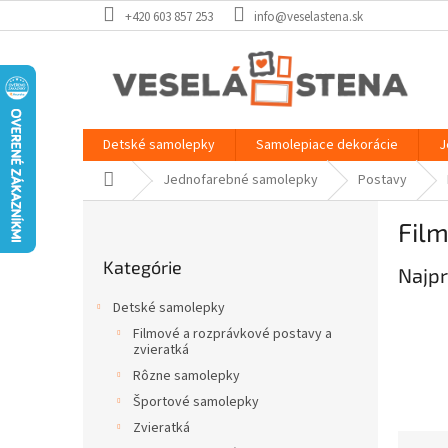
Prejsť
+420 603 857 253
info@veselastena.sk
na
obsah
Detské samolepky
Samolepiace dekorácie
J
Domov
Jednofarebné samolepky
Postavy
B
Fil
o
Preskočiť
č
Kategórie
kategórie
Najpr
n
ý
Detské samolepky
p
Filmové a rozprávkové postavy a
a
zvieratká
n
Rôzne samolepky
e
Športové samolepky
l
Zvieratká
R