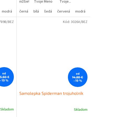
nižšie! Tvoje Meno Tvoje...
modrá
oranžová
žlutá
černá
hnědá
zelená
bílá
béžová
šedá
růžová
červená
fialová
modrá
oranžová
žlutá
hnědá
zelená
bé
789B/BEZ
Kód:
3026A/BEZ
od
od
15,60 €
14,80 €
–19 %
–19 %
Samolepka Spiderman trojuholník
Skladom
Skladom