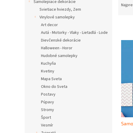
Samolepiace dekorácie
a
Najpre
Svietiace hviezdy, Zem
d
e
Vinylové samolepky
n
Art decor
i
Autá - Motorky - Vlaky - Lietadlá - Lode
e
V
Dievčenské dekorácie
p
ý
Halloween - Horor
r
p
Hudobné samolepky
o
i
d
Kuchyňa
s
u
Kvetiny
p
k
r
Mapa Sveta
t
o
Okno do Sveta
o
d
Postavy
v
u
Púpavy
k
Stromy
t
Šport
o
Samo
v
Vesmír