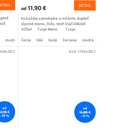
DETAIL
DETAIL
11,90 €
od
plniť
Ku každej samolepke si môžete doplniť
knúť
vlastné meno, číslo, text! Stačí kliknúť
nižšie! Tvoje Meno Tvoje...
modrá
oranžová
černá
žltá
hnedá
zelená
bílá
béžová
šedá
ružová
červená
fialová
modrá
oranžová
žlutá
hnedá
zelená
bé
869A/BEZ
Kód:
3785A/BEZ
od
od
12,16 €
16,80 €
–19 %
–11 %