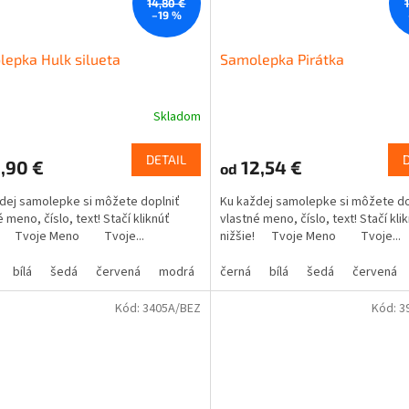
14,80 €
–19 %
epka Hulk silueta
Samolepka Pirátka
Skladom
DETAIL
,90 €
12,54 €
od
dej samolepke si môžete doplniť
Ku každej samolepke si môžete do
 meno, číslo, text! Stačí kliknúť
vlastné meno, číslo, text! Stačí kli
e! Tvoje Meno Tvoje...
nižšie! Tvoje Meno Tvoje...
bílá
šedá
červená
modrá
žlutá
černá
zelená
bílá
šedá
růžová
červená
fialová
Kód:
3405A/BEZ
Kód:
3