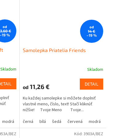
od
od
13,60 €
14 €
–19 %
–19 %
ft
Samolepka Priatelia Friends
Skladom
Skladom
DETAIL
DETAIL
11,26 €
od
plniť
Ku každej samolepke si môžete doplniť
knúť
vlastné meno, číslo, text! Stačí kliknúť
nižšie! Tvoje Meno Tvoje...
modrá
oranžová
žlutá
černá
hnědá
zelená
bílá
béžová
šedá
růžová
červená
fialová
modrá
oranžová
žlutá
hnědá
zelená
bé
953A/BEZ
Kód:
3903A/BEZ