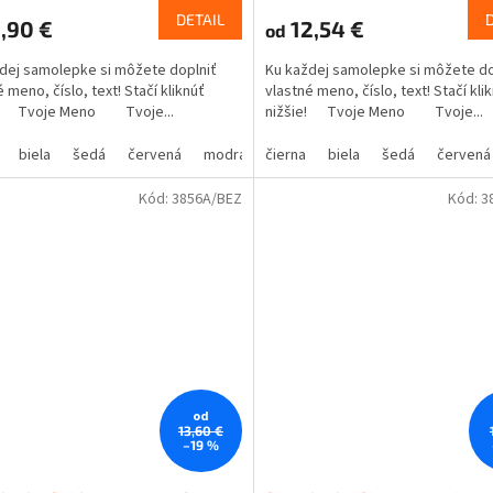
DETAIL
,90 €
12,54 €
od
dej samolepke si môžete doplniť
Ku každej samolepke si môžete do
 meno, číslo, text! Stačí kliknúť
vlastné meno, číslo, text! Stačí kli
e! Tvoje Meno Tvoje...
nižšie! Tvoje Meno Tvoje...
biela
šedá
červená
modrá
čierna
žltá
zelená
biela
ružová
šedá
červená
fialová
Kód:
3856A/BEZ
Kód:
3
od
13,60 €
–19 %