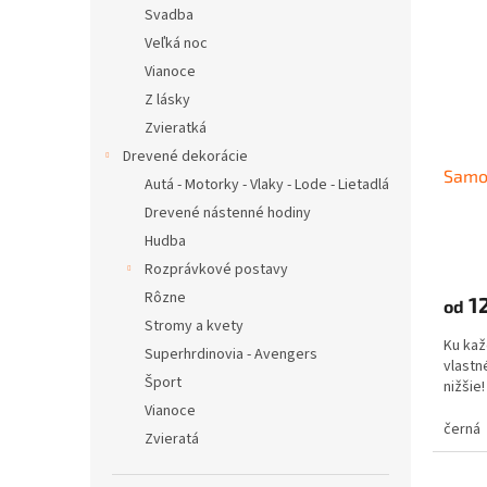
Svadba
Veľká noc
Vianoce
Z lásky
Zvieratká
Drevené dekorácie
Samol
Autá - Motorky - Vlaky - Lode - Lietadlá
Drevené nástenné hodiny
Hudba
Rozprávkové postavy
Rôzne
12
od
Stromy a kvety
Ku kaž
Superhrdinovia - Avengers
vlastné
Šport
nižši
Vianoce
černá
Zvieratá