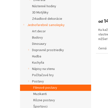
Zvieratá
Nástenné hodiny
3D Motýliky
Zrkadlové dekorácie
14
od
Jednofarebné samolepky
Ku kaž
Art decor
vlastné
Budovy
nižši
Dinosaury
černá
Dopravné prostriedky
Hudba
Kuchyňa
Nápisy na stenu
Počítačové hry
Postavy
Filmové postavy
Muzikanti
Rôzne postavy
Športovci