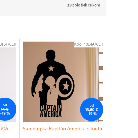
28
položiek celkom
015F/CER
Kód:
4014A/CER
od
od
14 €
13,60 €
–19 %
–19 %
ueta
Samolepka Kapitán Amerika silueta