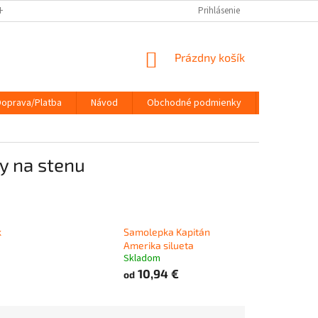
HRANY OSOBNÝCH ÚDAJOV
DOPRAVA/PLATBA
Prihlásenie
NÁVOD
KONTA
NÁKUPNÝ
Prázdny košík
KOŠÍK
Doprava/Platba
Návod
Obchodné podmienky
Kontakty
y na stenu
k
Samolepka Kapitán
Amerika silueta
Skladom
10,94 €
od