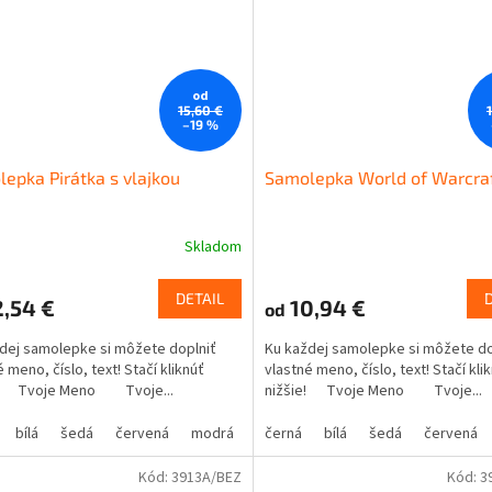
od
15,60 €
–19 %
epka Pirátka s vlajkou
Samolepka World of Warcra
Skladom
DETAIL
,54 €
10,94 €
od
dej samolepke si môžete doplniť
Ku každej samolepke si môžete do
 meno, číslo, text! Stačí kliknúť
vlastné meno, číslo, text! Stačí kli
e! Tvoje Meno Tvoje...
nižšie! Tvoje Meno Tvoje...
bílá
šedá
červená
modrá
žlutá
černá
zelená
bílá
šedá
růžová
červená
fialová
Kód:
3913A/BEZ
Kód:
3