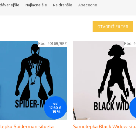
dávanejšie
Najlacnejšie
Najdrahšie
Abecedne
OTVORIŤ FILTER
Kód:
4016B/BEZ
Kód:
4
od
17,60 €
–19 %
lepka Spiderman silueta
Samolepka Black Widow sil