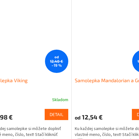
od
12,40 €
–19 %
lepka Viking
Samolepka Mandalorian a G
Skladom
DETAIL
98 €
12,54 €
od
dej samolepke si môžete doplniť
Ku každej samolepke si môžete do
 meno, číslo, text! Stačí kliknúť
vlastné meno, číslo, text! Stačí kli