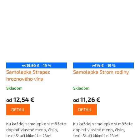
od
od
15,60 €
–19 %
14 €
–19 %
Samolepka Strapec
Samolepka Strom rodiny
hroznového vína
Skladom
Skladom
12,54 €
11,26 €
od
od
DETAIL
DETAIL
Ku každej samolepke si môžete
Ku každej samolepke si môžete
doplniť vlastné meno, číslo,
doplniť vlastné meno, číslo,
text! Stačí kliknúť nižšie!
text! Stačí kliknúť nižšie!