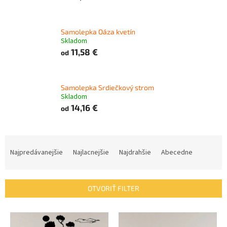
Samolepka Oáza kvetín
Skladom
11,58 €
od
Samolepka Srdiečkový strom
Skladom
14,16 €
od
R
a
Najpredávanejšie
Najlacnejšie
Najdrahšie
Abecedne
d
e
n
OTVORIŤ FILTER
i
e
V
p
ý