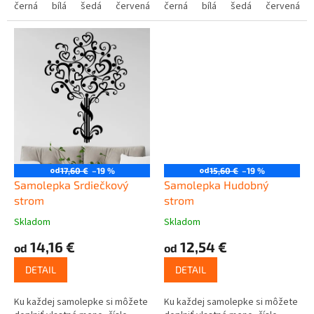
černá
bílá
šedá
červená
modrá
černá
bílá
žlutá
šedá
zelená
červená
růžová
od
od
17,60 €
–19 %
15,60 €
–19 %
Samolepka Srdiečkový
Samolepka Hudobný
strom
strom
Skladom
Skladom
14,16 €
12,54 €
od
od
DETAIL
DETAIL
Ku každej samolepke si môžete
Ku každej samolepke si môžete