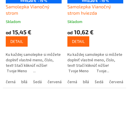
od
od
19,20 €
–19 %
13,20 €
–19 %
Samolepka Vianočný
Samolepka Vianočný
strom
strom hviezda
Skladom
Skladom
15,45 €
10,62 €
od
od
DETAIL
DETAIL
Ku každej samolepke si môžete
Ku každej samolepke si môžete
doplniť vlastné meno, číslo,
doplniť vlastné meno, číslo,
text! Stačí kliknúť nižšie!
text! Stačí kliknúť nižšie!
Tvoje Meno ...
Tvoje Meno Tvoje...
černá
bílá
šedá
červená
modrá
černá
bílá
žlutá
šedá
zelená
červená
růžová