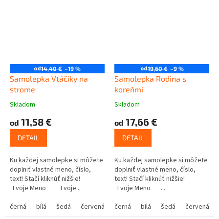
od
od
14,40 €
–19 %
19,60 €
–9 %
Samolepka Vtáčiky na
Samolepka Rodina s
strome
koreňmi
Skladom
Skladom
11,58 €
17,66 €
od
od
DETAIL
DETAIL
Ku každej samolepke si môžete
Ku každej samolepke si môžete
doplniť vlastné meno, číslo,
doplniť vlastné meno, číslo,
text! Stačí kliknúť nižšie!
text! Stačí kliknúť nižšie!
Tvoje Meno Tvoje...
Tvoje Meno ...
černá
bílá
šedá
červená
modrá
černá
bílá
žlutá
šedá
zelená
červená
růžová