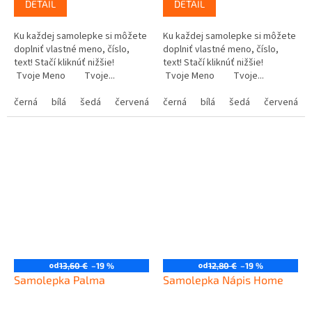
DETAIL
DETAIL
Ku každej samolepke si môžete
Ku každej samolepke si môžete
doplniť vlastné meno, číslo,
doplniť vlastné meno, číslo,
text! Stačí kliknúť nižšie!
text! Stačí kliknúť nižšie!
Tvoje Meno Tvoje...
Tvoje Meno Tvoje...
černá
bílá
šedá
červená
modrá
černá
bílá
žlutá
šedá
zelená
červená
růžová
od
od
13,60 €
–19 %
12,80 €
–19 %
Samolepka Palma
Samolepka Nápis Home