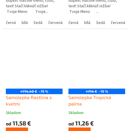
doplniť vlastné meno, číslo,
doplniť vlastné meno, číslo,
text! Stačí kliknúť nižšie!
text! Stačí kliknúť nižšie!
Tvoje Meno Tvoje...
Tvoje Meno ...
černá
bílá
šedá
červená
modrá
černá
bílá
žlutá
šedá
zelená
červená
růžová
od
od
14,40 €
–19 %
14 €
–19 %
Samolepka Rastlina s
Samolepka Tropická
kvetmi
palma
Skladom
Skladom
11,58 €
11,26 €
od
od