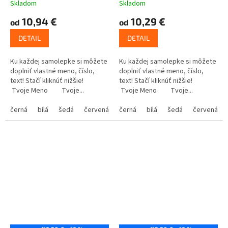
Skladom
Skladom
10,94 €
10,29 €
od
od
DETAIL
DETAIL
Ku každej samolepke si môžete
Ku každej samolepke si môžete
doplniť vlastné meno, číslo,
doplniť vlastné meno, číslo,
text! Stačí kliknúť nižšie!
text! Stačí kliknúť nižšie!
Tvoje Meno Tvoje...
Tvoje Meno Tvoje...
černá
bílá
šedá
červená
modrá
černá
bílá
žlutá
šedá
zelená
červená
růžová