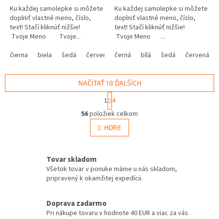
Ku každej samolepke si môžete
Ku každej samolepke si môžete
doplniť vlastné meno, číslo,
doplniť vlastné meno, číslo,
text! Stačí kliknúť nižšie!
text! Stačí kliknúť nižšie!
Tvoje Meno Tvoje...
Tvoje Meno ...
čierna
biela
šedá
červená
černá
modrá
bílá
žltá
šedá
zelená
červená
ružová
NAČÍTAŤ 18 ĎALŠÍCH
S
1
4
t
O
r
56
položiek celkom
v
á
l
HORE
n
á
k
d
o
v
a
Tovar skladom
a
c
Všetok tovar v ponuke máme u nás skladom,
n
i
pripravený k okamžitej expedícii.
i
e
e
p
r
Doprava zadarmo
v
Pri nákupe tovaru v hodnote 40 EUR a viac za vás