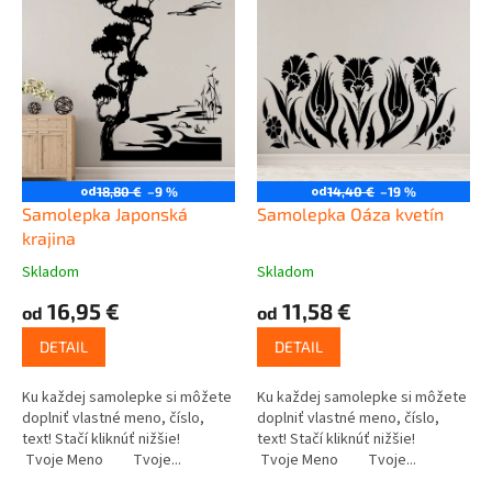
r
p
o
i
d
s
u
p
k
r
t
o
o
d
v
u
od
od
18,80 €
–9 %
14,40 €
–19 %
k
Samolepka Japonská
Samolepka Oáza kvetín
t
krajina
o
Skladom
Skladom
v
16,95 €
11,58 €
od
od
DETAIL
DETAIL
Ku každej samolepke si môžete
Ku každej samolepke si môžete
doplniť vlastné meno, číslo,
doplniť vlastné meno, číslo,
text! Stačí kliknúť nižšie!
text! Stačí kliknúť nižšie!
Tvoje Meno Tvoje...
Tvoje Meno Tvoje...