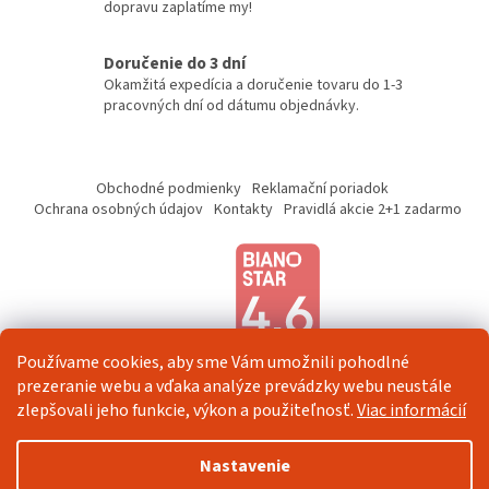
k
dopravu zaplatíme my!
y
v
Doručenie do 3 dní
ý
Okamžitá expedícia a doručenie tovaru do 1-3
p
pracovných dní od dátumu objednávky.
i
s
u
Z
á
Obchodné podmienky
Reklamační poriadok
p
Ochrana osobných údajov
Kontakty
Pravidlá akcie 2+1 zadarmo
ä
t
i
e
Používame cookies, aby sme Vám umožnili pohodlné
prezeranie webu a vďaka analýze prevádzky webu neustále
zlepšovali jeho funkcie, výkon a použiteľnosť.
Viac informácií
Vytvoril Shoptet
Nastavenie