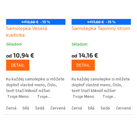
od
od
13,60 €
–19 %
17,60 €
–19 %
Samolepka Veselá
Samolepka Tajomný strom
kvetinka
Skladom
Skladom
10,94 €
14,16 €
od
od
DETAIL
DETAIL
Ku každej samolepke si môžete
Ku každej samolepke si môžete
doplniť vlastné meno, číslo,
doplniť vlastné meno, číslo,
text! Stačí kliknúť nižšie!
text! Stačí kliknúť nižšie!
Tvoje Meno Tvoje...
Tvoje Meno Tvoje...
černá
bílá
šedá
červená
modrá
černá
bílá
žlutá
šedá
zelená
červená
růžová