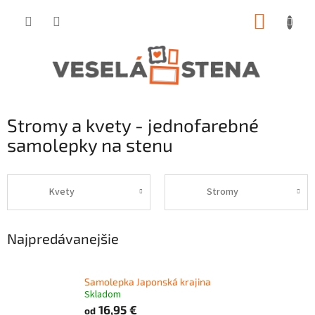
Prejsť
NÁKUP
na
obsah
KOŠÍK
Stromy a kvety - jednofarebné
samolepky na stenu
Kvety
Stromy
Najpredávanejšie
Samolepka Japonská krajina
Skladom
16,95 €
od