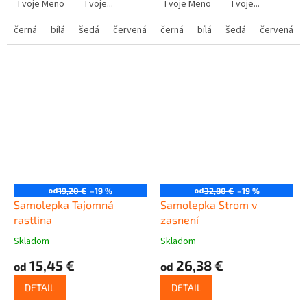
Tvoje Meno Tvoje...
Tvoje Meno Tvoje...
černá
bílá
šedá
červená
modrá
černá
bílá
žlutá
šedá
zelená
červená
růžová
od
od
19,20 €
–19 %
32,80 €
–19 %
Samolepka Tajomná
Samolepka Strom v
rastlina
zasnení
Skladom
Skladom
15,45 €
26,38 €
od
od
DETAIL
DETAIL