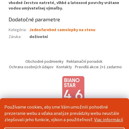
vhodné čerstvo natreté, vlhké a latexové povrchy vrátane
vodou umývateľnej výmaľby.
Dodatočné parametre
Kategória
:
Jednofarebné samolepky na stenu
Záruka
:
doživotní
Z
á
Obchodné podmienky
Reklamační poriadok
p
Ochrana osobných údajov
Kontakty
Pravidlá akcie 2+1 zadarmo
ä
t
i
e
Používame cookies, aby sme Vám umožnili pohodlné
prezeranie webu a vďaka analýze prevádzky webu neustále
zlepšovali jeho funkcie, výkon a použiteľnosť.
Viac informácií