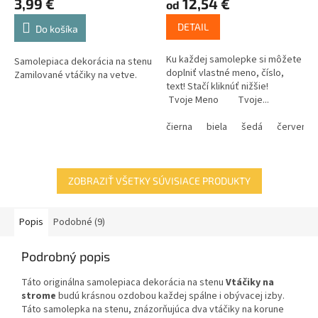
3,99 €
12,54 €
od
DETAIL
Do košíka
Ku každej samolepke si môžete
Samolepiaca dekorácia na stenu
doplniť vlastné meno, číslo,
Zamilované vtáčiky na vetve.
text! Stačí kliknúť nižšie!
Tvoje Meno Tvoje...
čierna
biela
šedá
červená
ZOBRAZIŤ VŠETKY SÚVISIACE PRODUKTY
Popis
Podobné (9)
Podrobný popis
Táto originálna samolepiaca dekorácia na stenu
Vtáčiky na
strome
budú krásnou ozdobou každej spálne i obývacej izby.
Táto samolepka na stenu, znázorňujúca dva vtáčiky na korune