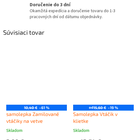
Doručenie do 3 dní
Okamžitá expedícia a doručenie tovaru do 1-3
pracovných dní od dátumu objednávky.
Súvisiaci tovar
od
10,40 €
–61 %
15,60 €
–19 %
samolepka Zamilované
Samolepka Vtáčik v
vtáčiky na vetve
klietke
Skladom
Skladom