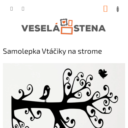
Prejsť
NÁKUP
na
obsah
KOŠÍK
Samolepka Vtáčiky na strome