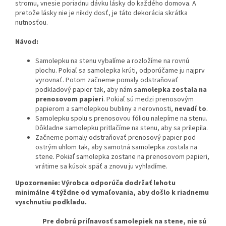
stromu, vnesie poriadnu dávku lásky do každého domova. A
pretože lásky nie je nikdy dosť, je táto dekorácia skrátka
nutnosťou.
Návod:
Samolepku na stenu vybalíme a rozložíme na rovnú
plochu. Pokiaľ sa samolepka krúti, odporúčame ju najprv
vyrovnať. Potom začneme pomaly odstraňovať
podkladový papier tak, aby nám
samolepka zostala na
prenosovom papieri
. Pokiaľ sú medzi prenosovým
papierom a samolepkou bubliny a nerovnosti,
nevadí to
.
Samolepku spolu s prenosovou fóliou nalepíme na stenu.
Dôkladne samolepku pritlačíme na stenu, aby sa prilepila.
Začneme pomaly odstraňovať prenosový papier pod
ostrým uhlom tak, aby samotná samolepka zostala na
stene. Pokiaľ samolepka zostane na prenosovom papieri,
vrátime sa kúsok späť a znovu ju vyhladíme.
Upozornenie: Výrobca odporúča dodržať lehotu
minimálne 4 týždne od vymaľovania, aby došlo k riadnemu
vyschnutiu podkladu.
Pre dobrú priľnavosť samolepiek na stene, nie sú