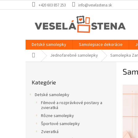
Prejsť
+420 603 857 253
info@veselastena.sk
na
obsah
Detské samolepky
Samolepiace dekorácie
J
Domov
Jednofarebné samolepky
Samolepka Zami
B
Samo
o
Preskočiť
č
Kategórie
kategórie
n
ý
Detské samolepky
p
Filmové a rozprávkové postavy a
a
zvieratká
n
Rôzne samolepky
e
Športové samolepky
l
Zvieratká