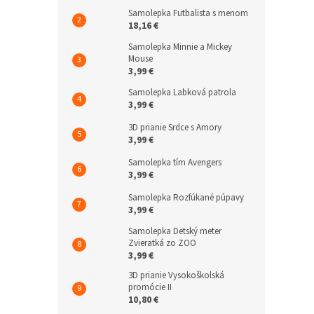
Samolepka Futbalista s menom
18,16 €
Samolepka Minnie a Mickey
Mouse
3,99 €
Samolepka Labková patrola
3,99 €
3D prianie Srdce s Amory
3,99 €
Samolepka tím Avengers
3,99 €
Samolepka Rozfúkané púpavy
3,99 €
Samolepka Detský meter
Zvieratká zo ZOO
3,99 €
3D prianie Vysokoškolská
promócie II
10,80 €