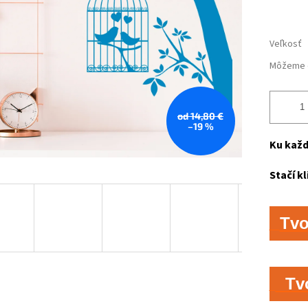
Veľkosť
Môžeme d
od 14,80 €
–19 %
Ku každ
Stačí kl
Tv
Tv