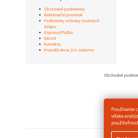
Obchodné podmienky
Reklamační poriadok
Podmienky ochrany osobných
údajov
Doprava/Platba
Návod
Kontakty
Pravidlá akcie 2+1 zadarmo
Z
á
Obchodné podmie
p
ä
t
i
e
Používame c
vďaka analýz
použiteľnos