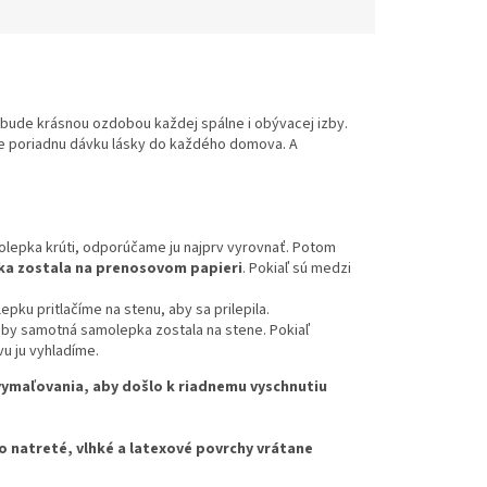
bude krásnou ozdobou každej spálne i obývacej izby.
ie poriadnu dávku lásky do každého domova. A
olepka krúti, odporúčame ju najprv vyrovnať. Potom
a zostala na prenosovom papieri
. Pokiaľ sú medzi
ku pritlačíme na stenu, aby sa prilepila.
by samotná samolepka zostala na stene. Pokiaľ
u ju vyhladíme.
ymaľovania, aby došlo k riadnemu vyschnutiu
atreté, vlhké a latexové povrchy vrátane