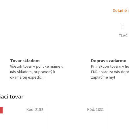
Detailné 
TLAČ
Tovar skladom
Doprava zadarmo
Všetok tovar v ponuke máme u
Pri nákupe tovaru v h
nás skladom, pripravený k
EUR a viac za vás dop
okamžitej expedícii.
zaplatíme my!
iaci tovar
Kód:
2152
Kód:
1031
a