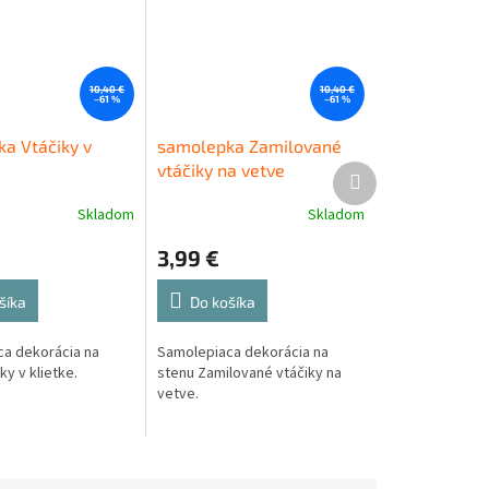
10,40 €
10,40 €
–61 %
–61 %
a Vtáčiky v
samolepka Zamilované
vtáčiky na vetve
Ďalší
produkt
Skladom
Skladom
3,99 €
šíka
Do košíka
a dekorácia na
Samolepiaca dekorácia na
ky v klietke.
stenu Zamilované vtáčiky na
vetve.