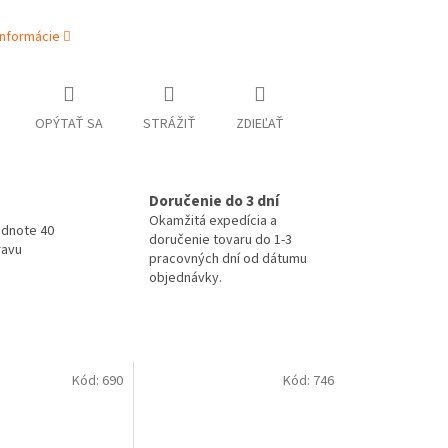
informácie
OPÝTAŤ SA
STRÁŽIŤ
ZDIEĽAŤ
Doručenie do 3 dní
Okamžitá expedícia a
odnote 40
doručenie tovaru do 1-3
ravu
pracovných dní od dátumu
objednávky.
Kód:
690
Kód:
746