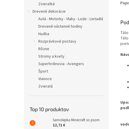
Popi
Zvieratká
Drevené dekorácie
Autá - Motorky - Vlaky - Lode - Lietadlá
Pod
Drevené nástenné hodiny
Táto
Hudba
Táto
Rozprávkové postavy
pret
Rôzne
Náv
Stromy a kvety
Superhrdinovia - Avengers
Šport
Vianoce
Zvieratá
Upoz
pod
Top 10 produktov
Pre 
Samolepka Minecraft so psom
vodo
12,71 €