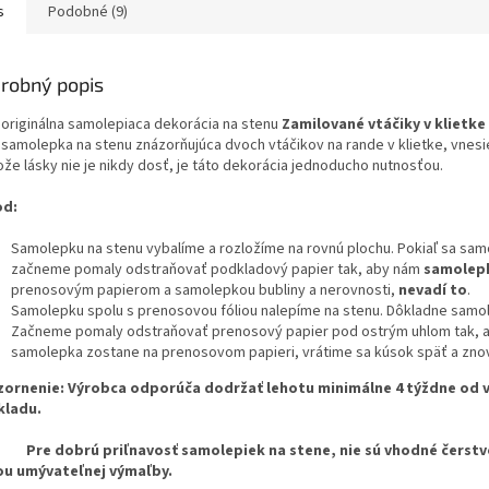
s
Podobné (9)
robný popis
 originálna samolepiaca dekorácia na stenu
Zamilované vtáčiky v klietke
 samolepka na stenu znázorňujúca dvoch vtáčikov na rande v klietke, vnes
ože lásky nie je nikdy dosť, je táto dekorácia jednoducho nutnosťou.
od:
Samolepku na stenu vybalíme a rozložíme na rovnú plochu. Pokiaľ sa sam
začneme pomaly odstraňovať podkladový papier tak, aby nám
samolepk
prenosovým papierom a samolepkou bubliny a nerovnosti,
nevadí to
.
Samolepku spolu s prenosovou fóliou nalepíme na stenu. Dôkladne samolep
Začneme pomaly odstraňovať prenosový papier pod ostrým uhlom tak, a
samolepka zostane na prenosovom papieri, vrátime sa kúsok späť a znov
ornenie: Výrobca odporúča dodržať lehotu minimálne 4 týždne od v
kladu.
dobrú priľnavosť samolepiek na stene, nie sú vhodné čerstvo n
u umývateľnej výmaľby.