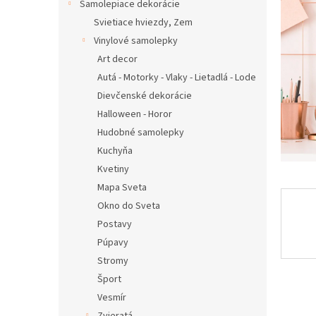
Samolepiace dekorácie
Svietiace hviezdy, Zem
Vinylové samolepky
Art decor
Autá - Motorky - Vlaky - Lietadlá - Lode
Dievčenské dekorácie
Halloween - Horor
Hudobné samolepky
Kuchyňa
Kvetiny
Mapa Sveta
Okno do Sveta
Postavy
Púpavy
Stromy
Šport
Vesmír