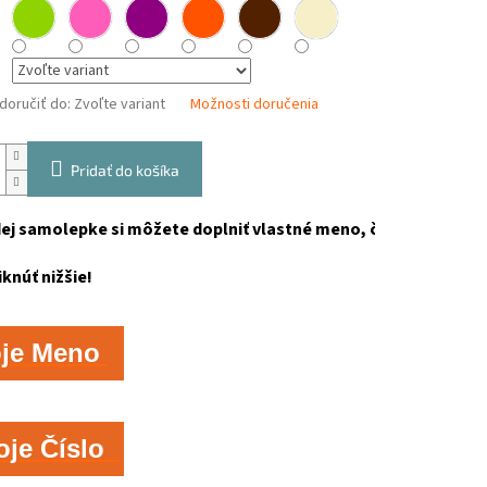
oručiť do:
Zvoľte variant
Možnosti doručenia
Pridať do košíka
ej samolepke si môžete doplniť vlastné meno, číslo, text!

iknúť nižšie!
oje Meno
oje Číslo