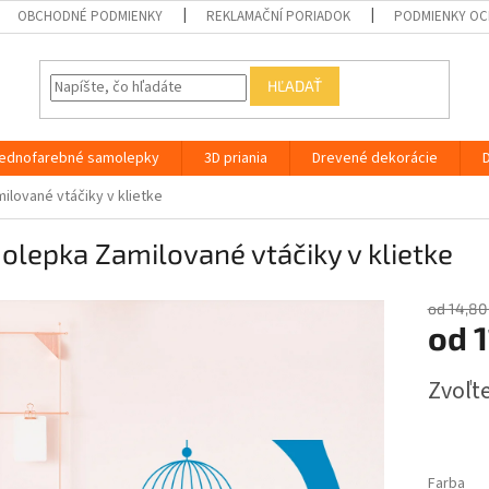
OBCHODNÉ PODMIENKY
REKLAMAČNÍ PORIADOK
PODMIENKY OC
HĽADAŤ
ednofarebné samolepky
3D priania
Drevené dekorácie
lované vtáčiky v klietke
lepka Zamilované vtáčiky v klietke
od 14,80
od
1
Jednotk
Zvoľte
cena:
Farba