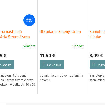
33,60 €
–19 %
ená nástenná
3D prianie Zelený strom
Samolepk
ácia Strom života
klietke
y
Skladom
Skladom
5 €
11,60 €
3,99 €
o košíka
Do košíka
Do ko
 nástenná drevená
3D prianie s motívom zeleného
Samolepiac
cia Strom života čierny
stromu.
stenu Vtáči
fektom o veľkosti 50 x 50