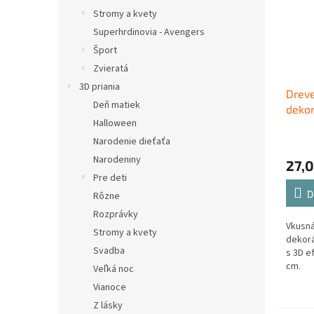
Stromy a kvety
Superhrdinovia - Avengers
Šport
Zvieratá
3D priania
Drev
Deň matiek
dekor
Halloween
čiern
Narodenie dieťaťa
Narodeniny
27,0
Pre deti
D
Rôzne
Rozprávky
Vkusná
Stromy a kvety
dekorá
Svadba
s 3D e
cm.
Veľká noc
Vianoce
Z lásky