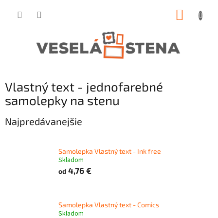
Prejsť
NÁKUP
na
obsah
KOŠÍK
Vlastný text - jednofarebné
samolepky na stenu
Najpredávanejšie
Samolepka Vlastný text - Ink free
Skladom
4,76 €
od
Samolepka Vlastný text - Comics
Skladom