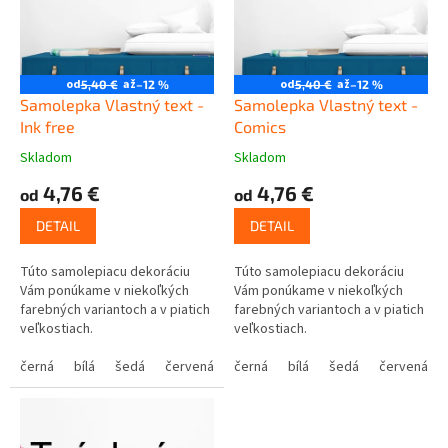
k
r
t
o
o
d
v
u
od
až
od
až
5,40 €
–12 %
5,40 €
–12 %
k
Samolepka Vlastný text -
Samolepka Vlastný text -
t
Ink free
Comics
o
Skladom
Skladom
v
4,76 €
4,76 €
od
od
DETAIL
DETAIL
Túto samolepiacu dekoráciu
Túto samolepiacu dekoráciu
Vám ponúkame v niekoľkých
Vám ponúkame v niekoľkých
farebných variantoch a v piatich
farebných variantoch a v piatich
veľkostiach.
veľkostiach.
černá
bílá
šedá
červená
modrá
černá
bílá
žlutá
šedá
zelená
červená
růžová