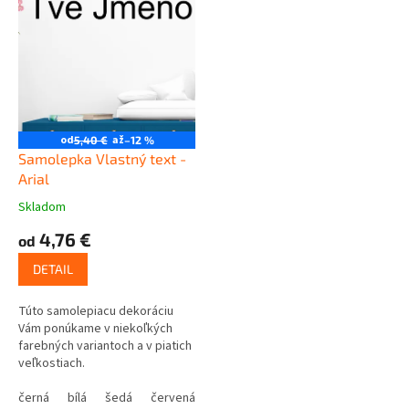
od
až
5,40 €
–12 %
Samolepka Vlastný text -
Arial
Skladom
4,76 €
od
DETAIL
Túto samolepiacu dekoráciu
Vám ponúkame v niekoľkých
farebných variantoch a v piatich
veľkostiach.
černá
bílá
šedá
červená
modrá
žlutá
zelená
růžová