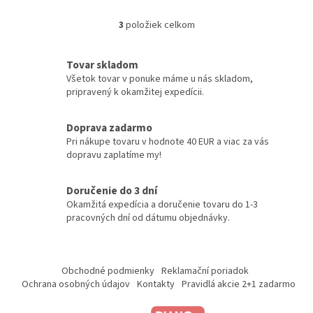
3
položiek celkom
O
v
l
Tovar skladom
á
Všetok tovar v ponuke máme u nás skladom,
d
pripravený k okamžitej expedícii.
a
c
i
Doprava zadarmo
e
Pri nákupe tovaru v hodnote 40 EUR a viac za vás
p
dopravu zaplatíme my!
r
v
k
Doručenie do 3 dní
y
Okamžitá expedícia a doručenie tovaru do 1-3
v
pracovných dní od dátumu objednávky.
ý
p
Z
i
á
s
Obchodné podmienky
Reklamační poriadok
p
u
Ochrana osobných údajov
Kontakty
Pravidlá akcie 2+1 zadarmo
ä