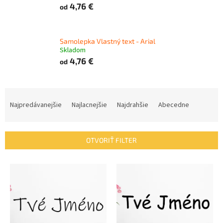
4,76 €
od
Samolepka Vlastný text - Arial
Skladom
4,76 €
od
R
a
Najpredávanejšie
Najlacnejšie
Najdrahšie
Abecedne
d
e
n
OTVORIŤ FILTER
i
e
V
p
ý
r
p
o
i
d
s
u
p