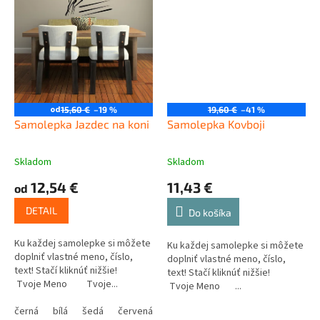
od
15,60 €
–19 %
19,60 €
–41 %
Samolepka Jazdec na koni
Samolepka Kovboji
Skladom
Skladom
12,54 €
11,43 €
od
DETAIL
Do košíka
Ku každej samolepke si môžete
Ku každej samolepke si môžete
doplniť vlastné meno, číslo,
doplniť vlastné meno, číslo,
text! Stačí kliknúť nižšie!
text! Stačí kliknúť nižšie!
Tvoje Meno Tvoje...
Tvoje Meno ...
černá
bílá
šedá
červená
modrá
žlutá
zelená
růžová