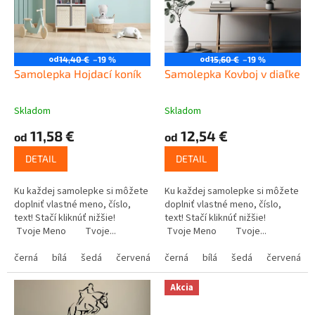
k
r
t
o
o
d
v
u
od
od
14,40 €
–19 %
15,60 €
–19 %
k
Samolepka Hojdací koník
Samolepka Kovboj v diaľke
t
o
Skladom
Skladom
v
11,58 €
12,54 €
od
od
DETAIL
DETAIL
Ku každej samolepke si môžete
Ku každej samolepke si môžete
doplniť vlastné meno, číslo,
doplniť vlastné meno, číslo,
text! Stačí kliknúť nižšie!
text! Stačí kliknúť nižšie!
Tvoje Meno Tvoje...
Tvoje Meno Tvoje...
černá
bílá
šedá
červená
modrá
černá
bílá
žlutá
šedá
zelená
červená
růžová
Akcia