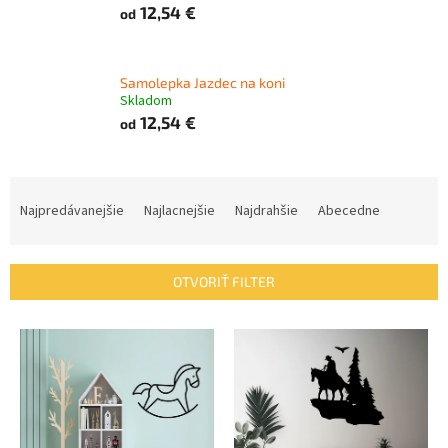
12,54 €
od
Samolepka Jazdec na koni
Skladom
12,54 €
od
R
a
Najpredávanejšie
Najlacnejšie
Najdrahšie
Abecedne
d
e
n
OTVORIŤ FILTER
i
e
V
p
ý
r
p
o
i
d
s
u
p