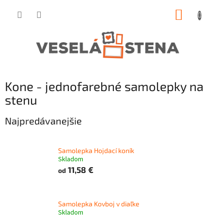
Prejsť
NÁKUP
na
obsah
KOŠÍK
Kone - jednofarebné samolepky na
stenu
Najpredávanejšie
Samolepka Hojdací koník
Skladom
11,58 €
od
Samolepka Kovboj v diaľke
Skladom