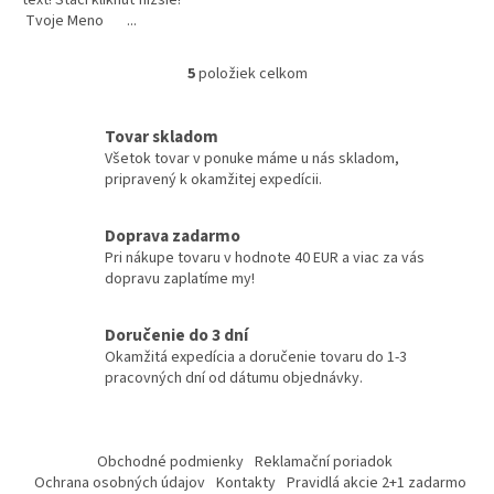
text! Stačí kliknúť nižšie!
Tvoje Meno ...
5
položiek celkom
O
v
l
Tovar skladom
á
Všetok tovar v ponuke máme u nás skladom,
d
pripravený k okamžitej expedícii.
a
c
i
Doprava zadarmo
e
Pri nákupe tovaru v hodnote 40 EUR a viac za vás
p
dopravu zaplatíme my!
r
v
k
Doručenie do 3 dní
y
Okamžitá expedícia a doručenie tovaru do 1-3
v
pracovných dní od dátumu objednávky.
ý
p
Z
i
á
s
Obchodné podmienky
Reklamační poriadok
p
u
Ochrana osobných údajov
Kontakty
Pravidlá akcie 2+1 zadarmo