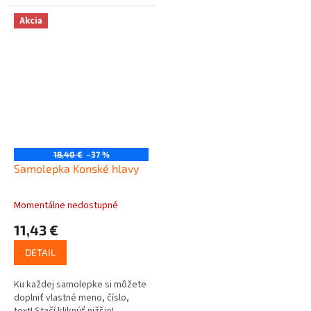
Akcia
18,40 €
–37 %
Samolepka Konské hlavy
Momentálne nedostupné
11,43 €
DETAIL
Ku každej samolepke si môžete
doplniť vlastné meno, číslo,