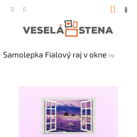
Prejsť
NÁKUP
na
obsah
KOŠÍK
Samolepka Fialový raj v okne
778