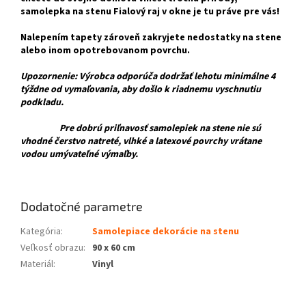
samolepka na stenu Fialový raj v okne je tu práve pre vás!
Nalepením tapety zároveň zakryjete nedostatky na stene
alebo inom opotrebovanom povrchu.
Upozornenie: Výrobca odporúča dodržať lehotu minimálne 4
týždne od vymaľovania, aby došlo k riadnemu vyschnutiu
podkladu.
Pre dobrú priľnavosť samolepiek na stene nie sú
vhodné čerstvo natreté, vlhké a latexové povrchy vrátane
vodou umývateľné výmaľby.
Dodatočné parametre
Kategória
:
Samolepiace dekorácie na stenu
Veľkosť obrazu
:
90 x 60 cm
Materiál
:
Vinyl
Z