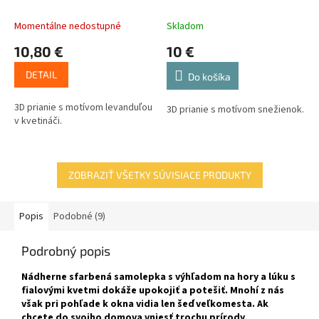
Momentálne nedostupné
Skladom
10,80 €
10 €
DETAIL
Do košíka
3D prianie s motívom levanduľou
3D prianie s motívom snežienok.
v kvetináči.
ZOBRAZIŤ VŠETKY SÚVISIACE PRODUKTY
Popis
Podobné (9)
Podrobný popis
Nádherne sfarbená samolepka s výhľadom na hory a lúku s
fialovými kvetmi dokáže upokojiť a potešiť. Mnohí z nás
však pri pohľade k okna vidia len šeď veľkomesta. Ak
chcete do svojho domova vniesť trochu prírody,