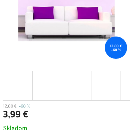
12,80 €
–68 %
12,80 €
–68 %
3,99 €
Jednotková
Skladom
cena: