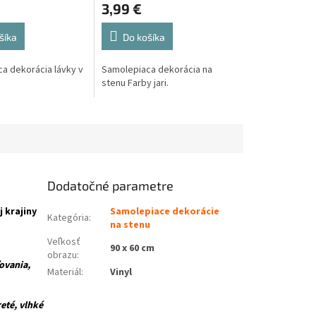
3,99 €
šíka
Do košíka
a dekorácia lávky v
Samolepiaca dekorácia na
stenu Farby jari.
Dodatočné parametre
 krajiny
Samolepiace dekorácie
Kategória
:
na stenu
Veľkosť
90 x 60 cm
obrazu
:
ovania,
Materiál
:
Vinyl
té, vlhké