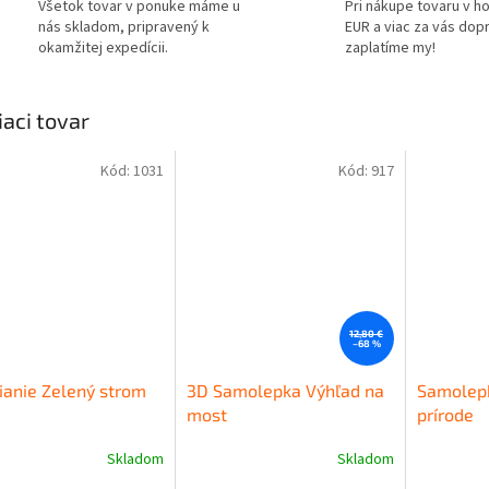
Všetok tovar v ponuke máme u
Pri nákupe tovaru v h
nás skladom, pripravený k
EUR a viac za vás dop
okamžitej expedícii.
zaplatíme my!
iaci tovar
Kód:
1031
Kód:
917
12,80 €
–68 %
ianie Zelený strom
3D Samolepka Výhľad na
Samolepk
most
prírode
Skladom
Skladom