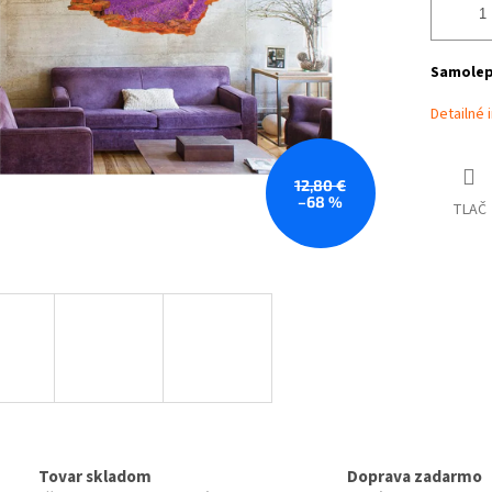
Samolepi
Detailné 
12,80 €
–68 %
TLAČ
Tovar skladom
Doprava zadarmo