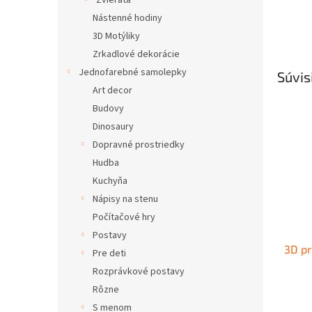
Zvieratá
Nástenné hodiny
3D Motýliky
Zrkadlové dekorácie
Jednofarebné samolepky
Súvis
Art decor
Budovy
Dinosaury
Dopravné prostriedky
Hudba
Kuchyňa
Nápisy na stenu
Počítačové hry
Postavy
3D pr
Pre deti
Rozprávkové postavy
Rôzne
S menom