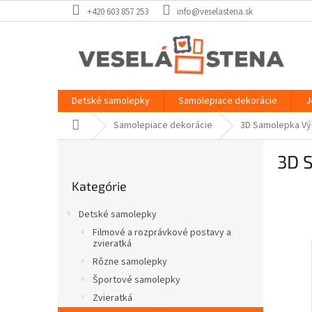
Prejsť
+420 603 857 253
info@veselastena.sk
na
obsah
Detské samolepky
Samolepiace dekorácie
J
Domov
Samolepiace dekorácie
3D Samolepka Výhľ
B
3D S
o
Preskočiť
č
Kategórie
kategórie
n
ý
Detské samolepky
p
Filmové a rozprávkové postavy a
a
zvieratká
n
Rôzne samolepky
e
Športové samolepky
l
Zvieratká