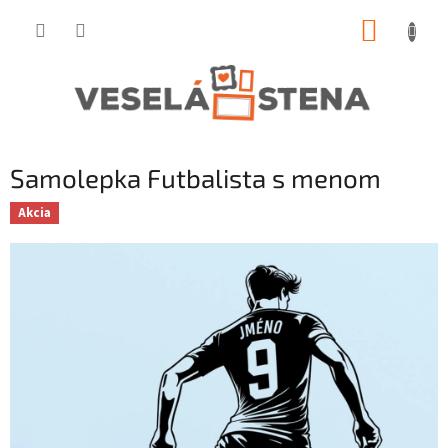
Prejsť
NÁKUP
na
obsah
KOŠÍK
Samolepka Futbalista s menom
Akcia