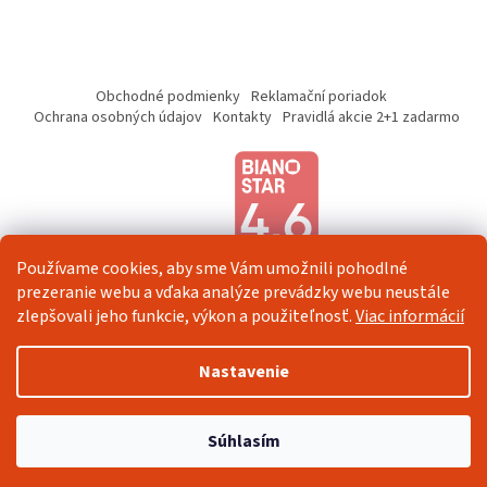
Z
á
Obchodné podmienky
Reklamační poriadok
p
Ochrana osobných údajov
Kontakty
Pravidlá akcie 2+1 zadarmo
ä
t
i
e
Používame cookies, aby sme Vám umožnili pohodlné
prezeranie webu a vďaka analýze prevádzky webu neustále
zlepšovali jeho funkcie, výkon a použiteľnosť.
Viac informácií
Vytvoril Shoptet
Nastavenie
Copyright 2026
Veselá Stena
. Všetky práva vyhradené.
Upraviť
Súhlasím
nastavenie cookies