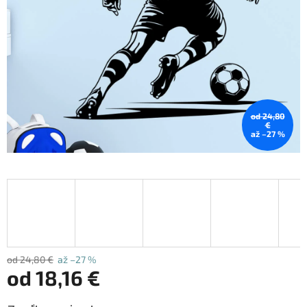
od 24,80
€
až –27 %
od 24,80 €
až –27 %
od
18,16 €
Jednotková