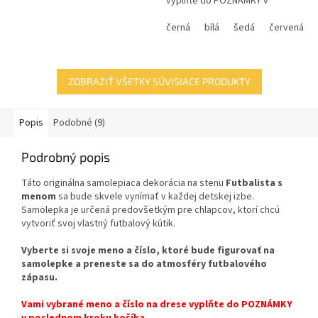
vyplňte do POZNÁMKY v
poslednom kroku košíka.
černá
bílá
šedá
červená
ZOBRAZIŤ VŠETKY SÚVISIACE PRODUKTY
Popis
Podobné (9)
Podrobný popis
Táto originálna samolepiaca dekorácia na stenu
Futbalista s
menom
sa bude skvele vynímať v každej detskej izbe.
Samolepka je určená predovšetkým pre chlapcov, ktorí chcú
vytvoriť svoj vlastný futbalový kútik.
Vyberte si svoje meno a číslo, ktoré bude figurovať na
samolepke a preneste sa do atmosféry futbalového
zápasu.
Vami vybrané meno a číslo na drese vyplňte do POZNÁMKY
v poslednom kroku košíka.