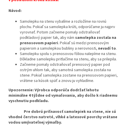
Návod:
Samolepku na stenu vybalíme a rozložíme na rovnú
plochu. Pokiaľ sa samolepka krúti, odporúčame ju najprv
vyrovnať. Potom začneme pomaly odstraňovať
podkladový papier tak, aby nám
samolepka zostala na
prenosovom papieri
. Pokiaľ sú medzi prenosovým
papierom a samolepkou bubliny a nerovnosti,
nevadí to
.
Samolepku spolu s prenosovou fóliou nalepíme na stenu.
Dôkladne samolepku pritlačíme na stenu, aby sa prilepila.
Začneme pomaly odstraňovať prenosový papier pod
ostrým uhlom tak, aby samotná samolepka zostala na
stene. Pokiaľ samolepka zostane na prenosovom papieri,
vrátime sa kúsok späť a znovu ju vyhladíme.
Upozornenie: Výrobca odporúča dodržať lehotu
minimálne 4 týždne od vymaľovania, aby došlo k riadnemu
vyschnutiu podkladu.
Pre dobrú priľnavosť samolepiek na stene, nie sú
vhodné čerstvo natreté, vlhké a latexové povrchy vrátane
vodou umývateľnej výmaľby.