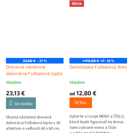
Akcia
od
až
33,60 €
–31 %
15,60 €
–18 %
Drevená nástenná
Samolepka Futbalový dres
dekorácia Futbalová lopta
Skladom
Skladom
23,13 €
12,80 €
od
DETAIL
Do košíka
Vyberte si svoje MENO a ČÍSLO,
Vkusná nástenná drevená
ktoré bude figurovať na drese.
dekorácia Futbalová lopta s 3D
Vami vybrané meno a číslo
efektom o veľkosti 60 x 60 cm.