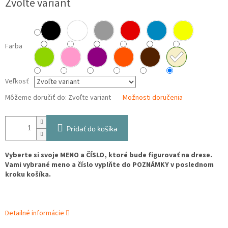
Zvoľte variant
cena:
Farba
Veľkosť
Môžeme doručiť do:
Zvoľte variant
Možnosti doručenia
Pridať do košíka
Vyberte si svoje MENO a ČÍSLO, ktoré bude figurovať na drese.
Vami vybrané meno a číslo vyplňte do POZNÁMKY v poslednom
kroku košíka.
Detailné informácie