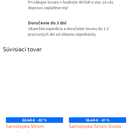
Pri nákupe tovaru v hodnote 40 EUR a viac za vás
dopravu zaplatíme my!
Doručenie do 3 dní
Okamžitá expedícia a doručenie tovaru do 1-3
pracovných dní od dátumu objednávky.
Súvisiaci tovar
22,40 €
–82 %
10,40 €
–61 %
Samolepka Strom
Samolepka Strom života