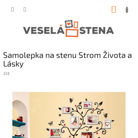
Prejsť
NÁKUP
na
obsah
KOŠÍK
Samolepka na stenu Strom Života a
Lásky
218