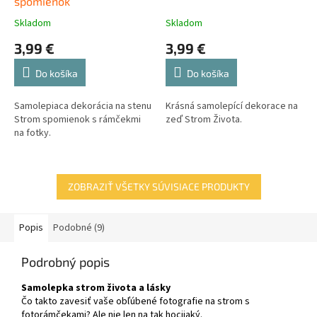
spomienok
Skladom
Skladom
3,99 €
3,99 €
Do košíka
Do košíka
Samolepiaca dekorácia na stenu
Krásná samolepící dekorace na
Strom spomienok s rámčekmi
zeď Strom Života.
na fotky.
ZOBRAZIŤ VŠETKY SÚVISIACE PRODUKTY
Popis
Podobné (9)
Podrobný popis
Samolepka strom života a lásky
Čo takto zavesiť vaše obľúbené fotografie na strom s
fotorámčekami? Ale nie len na tak hocijaký.