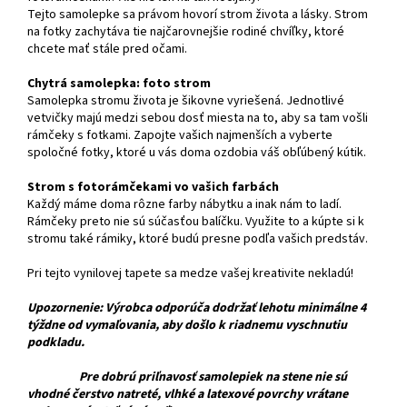
Tejto samolepke sa právom hovorí strom života a lásky. Strom
na fotky zachytáva tie najčarovnejšie rodiné chvíľky, ktoré
chcete mať stále pred očami.
Chytrá samolepka: foto strom
Samolepka stromu života je šikovne vyriešená. Jednotlivé
vetvičky majú medzi sebou dosť miesta na to, aby sa tam vošli
rámčeky s fotkami. Zapojte vašich najmenších a vyberte
spoločné fotky, ktoré u vás doma ozdobia váš obľúbený kútik.
Strom s fotorámčekami vo vašich farbách
Každý máme doma rôzne farby nábytku a inak nám to ladí.
Rámčeky preto nie sú súčasťou balíčku. Využite to a kúpte si k
stromu také rámiky, ktoré budú presne podľa vašich predstáv.
Pri tejto vynilovej tapete sa medze vašej kreativite nekladú!
Upozornenie: Výrobca odporúča dodržať lehotu minimálne 4
týždne od vymaľovania, aby došlo k riadnemu vyschnutiu
podkladu.
Pre dobrú priľnavosť samolepiek na stene nie sú
vhodné čerstvo natreté, vlhké a latexové povrchy vrátane