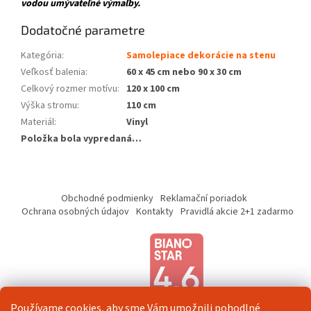
vodou umývateľné výmaľby.
Dodatočné parametre
Kategória
:
Samolepiace dekorácie na stenu
Veľkosť balenia
:
60 x 45 cm nebo 90 x 30 cm
Celkový rozmer motívu
:
120 x 100 cm
Výška stromu
:
110 cm
Materiál
:
Vinyl
Položka bola vypredaná…
Z
á
Obchodné podmienky
Reklamační poriadok
p
Ochrana osobných údajov
Kontakty
Pravidlá akcie 2+1 zadarmo
ä
t
i
e
Používame cookies, aby sme Vám umožnili pohodlné