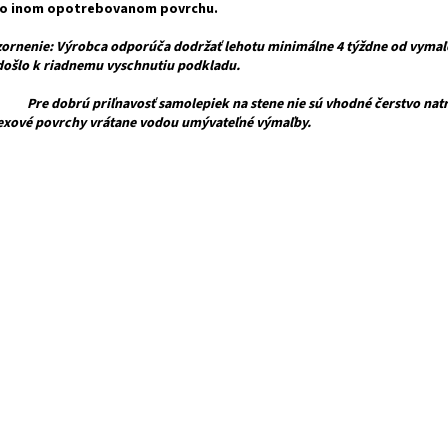
bo inom opotrebovanom povrchu.
ornenie: Výrobca odporúča dodržať lehotu minimálne 4 týždne od vymaľ
došlo k riadnemu vyschnutiu podkladu.
dobrú priľnavosť samolepiek na stene nie sú vhodné čerstvo natre
texové povrchy vrátane vodou umývateľné výmaľby.