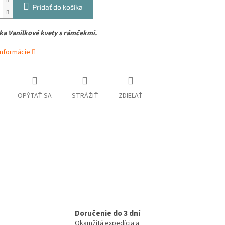
Pridať do košíka
a Vanilkové kvety s rámčekmi.
informácie
OPÝTAŤ SA
STRÁŽIŤ
ZDIEĽAŤ
Doručenie do 3 dní
Okamžitá expedícia a