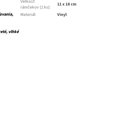
Veľkosť
11 x 18 cm
rámčekov (2 ks)
:
ovania,
Materiál
:
Vinyl
té, vlhké