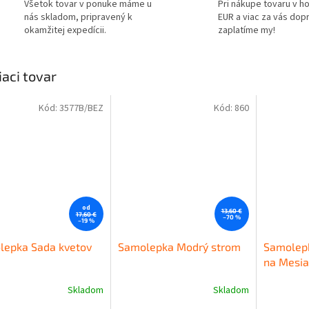
Všetok tovar v ponuke máme u
Pri nákupe tovaru v h
nás skladom, pripravený k
EUR a viac za vás dop
okamžitej expedícii.
zaplatíme my!
iaci tovar
Kód:
3577B/BEZ
Kód:
860
od
13,60 €
17,60 €
–70 %
–19 %
lepka Sada kvetov
Samolepka Modrý strom
Samolepk
na Mesia
Skladom
Skladom