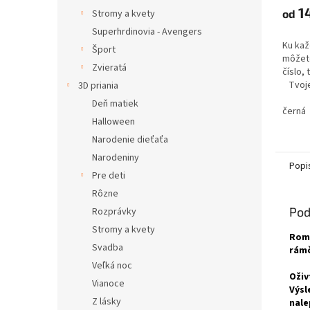
14
Stromy a kvety
od
Superhrdinovia - Avengers
Ku kaž
Šport
môžete
Zvieratá
číslo, 
Tvoje
3D priania
Deň matiek
černá
Halloween
Narodenie dieťaťa
Narodeniny
Popi
Pre deti
Rôzne
Pod
Rozprávky
Stromy a kvety
Roma
Svadba
rámč
Veľká noc
Oživ
Vianoce
Výsl
Z lásky
nale