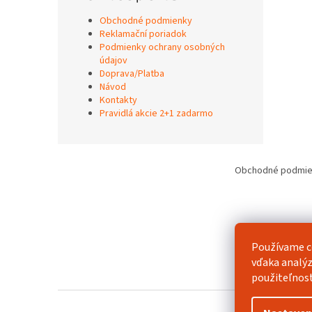
Obchodné podmienky
Reklamační poriadok
Podmienky ochrany osobných
údajov
Doprava/Platba
Návod
Kontakty
Pravidlá akcie 2+1 zadarmo
Z
á
Obchodné podmie
p
ä
t
i
e
Používame c
vďaka analýz
použiteľnos