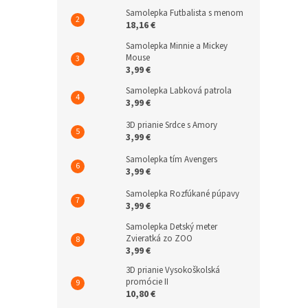
Samolepka Futbalista s menom
18,16 €
Samolepka Minnie a Mickey
Mouse
3,99 €
Samolepka Labková patrola
3,99 €
3D prianie Srdce s Amory
3,99 €
Samolepka tím Avengers
3,99 €
Samolepka Rozfúkané púpavy
3,99 €
Samolepka Detský meter
Zvieratká zo ZOO
3,99 €
3D prianie Vysokoškolská
promócie II
10,80 €