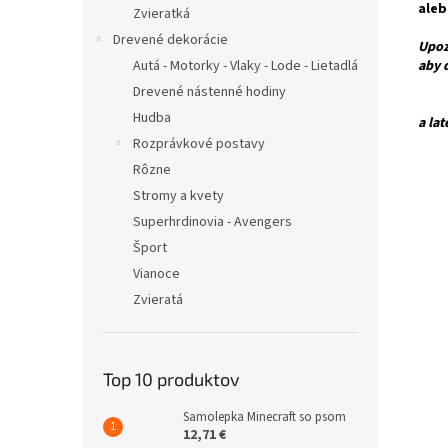
ale
Zvieratká
Drevené dekorácie
Upoz
Autá - Motorky - Vlaky - Lode - Lietadlá
aby 
Drevené nástenné hodiny
Pre 
Hudba
a la
Rozprávkové postavy
Rôzne
Stromy a kvety
Superhrdinovia - Avengers
Šport
Vianoce
Zvieratá
Top 10 produktov
Samolepka Minecraft so psom
12,71 €