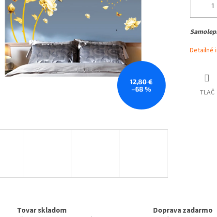
Samolepk
Detailné 
12,80 €
–68 %
TLAČ
Tovar skladom
Doprava zadarmo