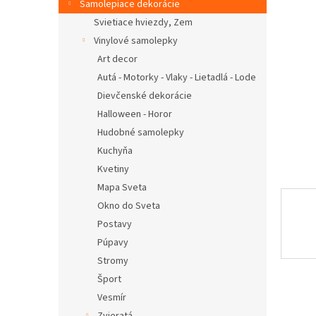
Samolepiace dekorácie
Svietiace hviezdy, Zem
Vinylové samolepky
Art decor
Autá - Motorky - Vlaky - Lietadlá - Lode
Dievčenské dekorácie
Halloween - Horor
Hudobné samolepky
Kuchyňa
Kvetiny
Mapa Sveta
Okno do Sveta
Postavy
Púpavy
Stromy
Šport
Vesmír