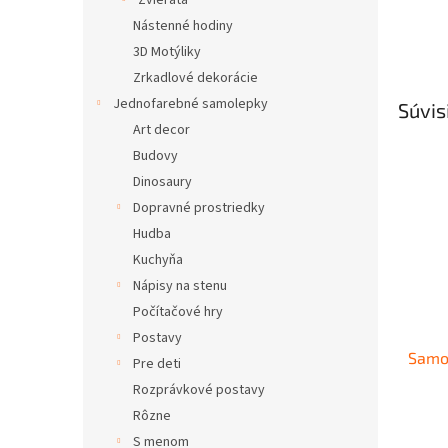
Zvieratá
Nástenné hodiny
3D Motýliky
Zrkadlové dekorácie
Jednofarebné samolepky
Súvis
Art decor
Budovy
Dinosaury
Dopravné prostriedky
Hudba
Kuchyňa
Nápisy na stenu
Počítačové hry
Postavy
Samo
Pre deti
Rozprávkové postavy
Rôzne
S menom