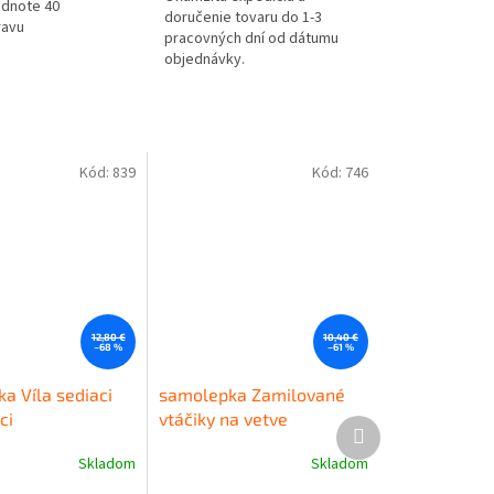
odnote 40
doručenie tovaru do 1-3
ravu
pracovných dní od dátumu
objednávky.
Kód:
839
Kód:
746
12,80 €
10,40 €
–68 %
–61 %
a Víla sediaci
samolepka Zamilované
ci
vtáčiky na vetve
Ďalší
produkt
Skladom
Skladom