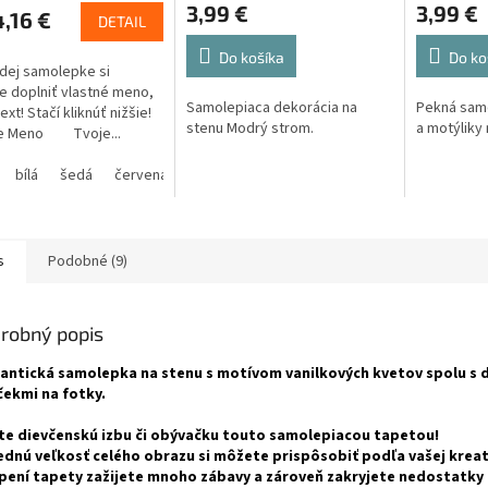
3,99 €
3,99 €
,16 €
DETAIL
Do košíka
Do ko
dej samolepke si
 doplniť vlastné meno,
Samolepiaca dekorácia na
Pekná samo
text! Stačí kliknúť nižšie!
stenu Modrý strom.
a motýliky 
 Meno Tvoje...
bílá
šedá
červená
modrá
žlutá
zelená
růžová
fialová
s
Podobné (9)
robný popis
ntická samolepka na stenu s motívom vanilkových kvetov spolu s
ekmi na fotky.
te dievčenskú izbu či obývačku touto samolepiacou tapetou!
ednú veľkosť celého obrazu si môžete prispôsobiť podľa vašej kreat
pení tapety zažijete mnoho zábavy a zároveň zakryjete nedostatky