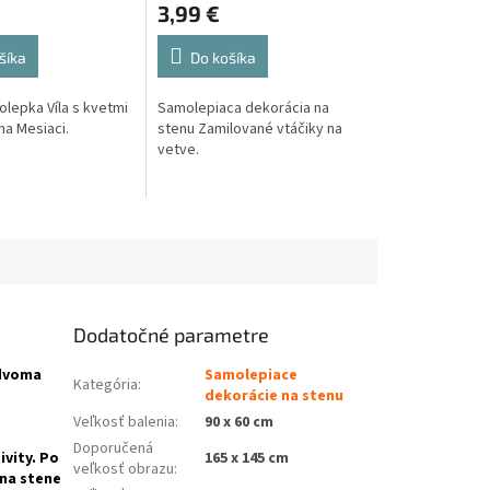
3,99 €
šíka
Do košíka
lepka Víla s kvetmi
Samolepiaca dekorácia na
na Mesiaci.
stenu Zamilované vtáčiky na
vetve.
oranžová
hnědá
béžová
Dodatočné parametre
 dvoma
Samolepiace
Kategória
:
dekorácie na stenu
Veľkosť balenia
:
90 x 60 cm
Doporučená
ivity. Po
165 x 145 cm
veľkosť obrazu
:
 na stene