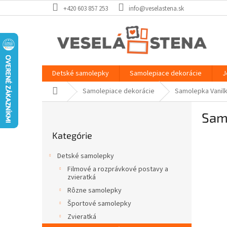
Prejsť
+420 603 857 253
info@veselastena.sk
na
obsah
Detské samolepky
Samolepiace dekorácie
J
Domov
Samolepiace dekorácie
Samolepka Vanil
B
Sam
o
Preskočiť
č
Kategórie
kategórie
n
ý
Detské samolepky
p
Filmové a rozprávkové postavy a
a
zvieratká
n
Rôzne samolepky
e
Športové samolepky
l
Zvieratká