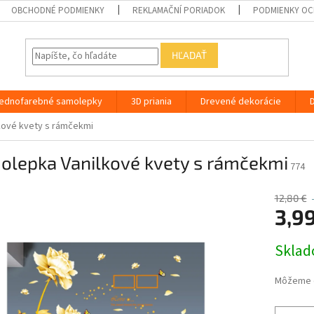
OBCHODNÉ PODMIENKY
REKLAMAČNÍ PORIADOK
PODMIENKY OC
HĽADAŤ
ednofarebné samolepky
3D priania
Drevené dekorácie
kové kvety s rámčekmi
olepka Vanilkové kvety s rámčekmi
774
12,80 €
3,9
Jednotk
Skla
cena:
Môžeme d