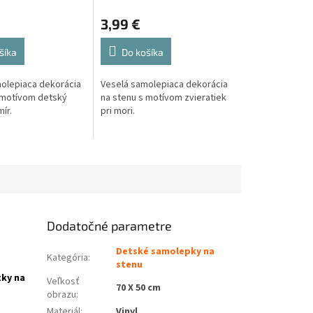
3,99 €
šíka
Do košíka
olepiaca dekorácia
Veselá samolepiaca dekorácia
 motívom detský
na stenu s motívom zvieratiek
ír.
pri mori.
Dodatočné parametre
Detské samolepky na
Kategória
:
stenu
tky na
Veľkosť
70 X 50 cm
obrazu
:
Materiál
:
Vinyl