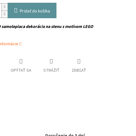
Pridať do košíka
D samolepiaca dekorácia na stenu s motívom LEGO
informácie
OPÝTAŤ SA
STRÁŽIŤ
ZDIEĽAŤ
Doručenie do 3 dní