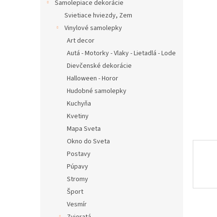
Samolepiace dekorácie
Svietiace hviezdy, Zem
Vinylové samolepky
Art decor
Autá - Motorky - Vlaky - Lietadlá - Lode
Dievčenské dekorácie
Halloween - Horor
Hudobné samolepky
Kuchyňa
Kvetiny
Mapa Sveta
Okno do Sveta
Postavy
Púpavy
Stromy
Šport
Vesmír