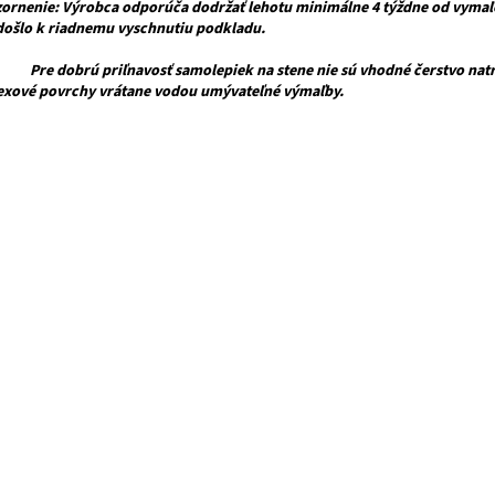
ornenie: Výrobca odporúča dodržať lehotu minimálne 4 týždne od vymaľ
došlo k riadnemu vyschnutiu podkladu.
dobrú priľnavosť samolepiek na stene nie sú vhodné čerstvo natre
texové povrchy vrátane vodou umývateľné výmaľby.