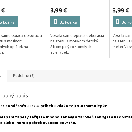
 €
3,99 €
3,99 €
o košíka
Do košíka
Do ko
 samolepiaca dekorácia
Veselá samolepiaca dekorácia
Veselá sam
nu s motívom
na stenu s motívom detský
na stenu s
ilých opičiek na
Strom plný roztomilých
meter Vesm
h.
zvieratiek.
s
Podobné (9)
robný popis
te sa súčasťou LEGO príbehu vďaka tejto 3D samolepke.
alepení tapety zažijete mnoho zábavy a zároveň zakryjete nedosta
e alebo inom opotrebovanom povrchu.