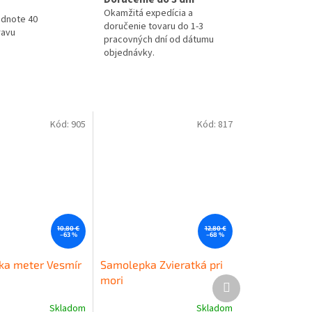
Okamžitá expedícia a
odnote 40
doručenie tovaru do 1-3
ravu
pracovných dní od dátumu
objednávky.
Kód:
905
Kód:
817
10,80 €
12,80 €
–63 %
–68 %
ka meter Vesmír
Samolepka Zvieratká pri
mori
Ďalší
produkt
Skladom
Skladom