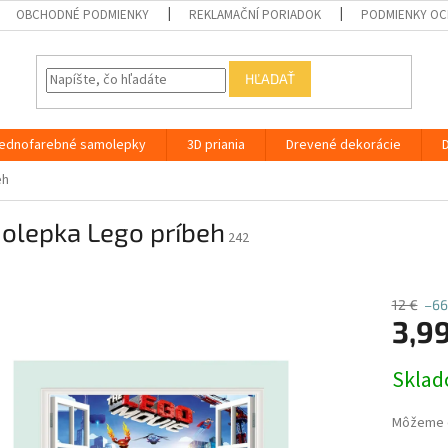
OBCHODNÉ PODMIENKY
REKLAMAČNÍ PORIADOK
PODMIENKY OC
HĽADAŤ
ednofarebné samolepky
3D priania
Drevené dekorácie
eh
olepka Lego príbeh
242
12 €
–66
3,9
Jednotk
Skla
cena:
Môžeme d