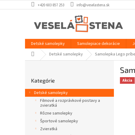
Prejsť
+420 603 857 253
info@veselastena.sk
na
obsah
Detské samolepky
Samolepiace dekorácie
J
Domov
Detské samolepky
Samolepka Lego príb
B
Sam
o
Preskočiť
č
Kategórie
kategórie
Akcia
n
ý
Detské samolepky
p
Filmové a rozprávkové postavy a
a
zvieratká
n
Rôzne samolepky
e
Športové samolepky
l
Zvieratká