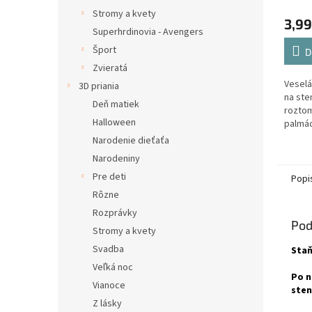
Stromy a kvety
3,99
Superhrdinovia - Avengers
Šport
D
Zvieratá
Veselá
3D priania
na ste
Deň matiek
roztom
Halloween
palmác
Narodenie dieťaťa
Narodeniny
Pre deti
Popi
Rôzne
Rozprávky
Pod
Stromy a kvety
Svadba
Staň
Veľká noc
Po n
Vianoce
sten
Z lásky