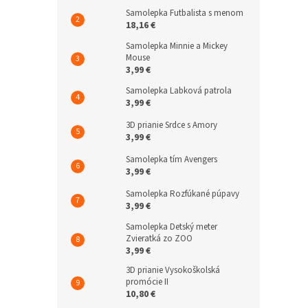
Samolepka Futbalista s menom
18,16 €
Samolepka Minnie a Mickey
Mouse
3,99 €
Samolepka Labková patrola
3,99 €
3D prianie Srdce s Amory
3,99 €
Samolepka tím Avengers
3,99 €
Samolepka Rozfúkané púpavy
3,99 €
Samolepka Detský meter
Zvieratká zo ZOO
3,99 €
3D prianie Vysokoškolská
promócie II
10,80 €