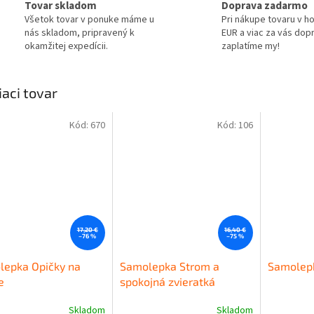
Tovar skladom
Doprava zadarmo
Všetok tovar v ponuke máme u
Pri nákupe tovaru v h
nás skladom, pripravený k
EUR a viac za vás dop
okamžitej expedícii.
zaplatíme my!
iaci tovar
Kód:
670
Kód:
106
17,20 €
16,40 €
–76 %
–75 %
lepka Opičky na
Samolepka Strom a
Samolep
e
spokojná zvieratká
Skladom
Skladom