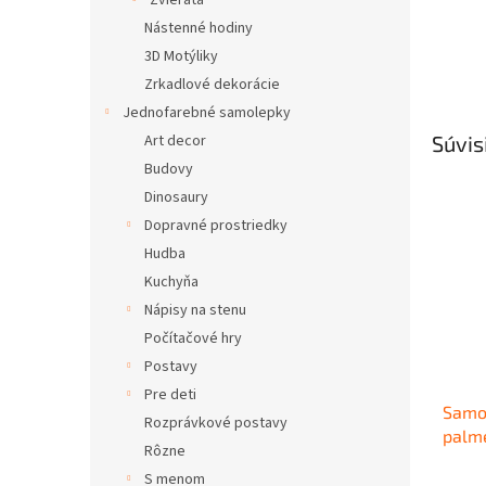
Zvieratá
Nástenné hodiny
3D Motýliky
Zrkadlové dekorácie
Jednofarebné samolepky
Súvis
Art decor
Budovy
Dinosaury
Dopravné prostriedky
Hudba
Kuchyňa
Nápisy na stenu
Počítačové hry
Postavy
Pre deti
Samo
Rozprávkové postavy
palm
Rôzne
S menom