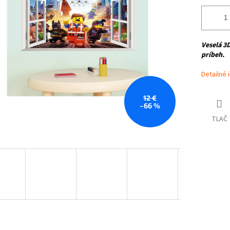
Veselá 3
príbeh.
Detailné 
12 €
–66 %
TLAČ