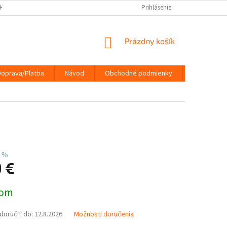
HRANY OSOBNÝCH ÚDAJOV
DOPRAVA/PLATBA
Prihlásenie
NÁVOD
KONTA
NÁKUPNÝ
Prázdny košík
KOŠÍK
Doprava/Platba
Návod
Obchodné podmienky
Kontakty
 %
9 €
ová
dom
oručiť do:
12.8.2026
Možnosti doručenia