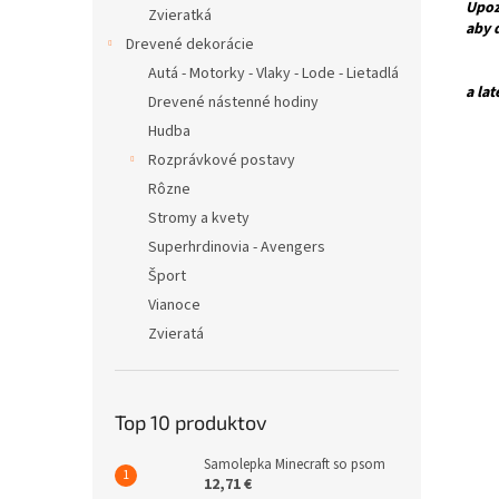
Upoz
Zvieratká
aby 
Drevené dekorácie
Pre 
Autá - Motorky - Vlaky - Lode - Lietadlá
a la
Drevené nástenné hodiny
Hudba
Rozprávkové postavy
Rôzne
Stromy a kvety
Superhrdinovia - Avengers
Šport
Vianoce
Zvieratá
Top 10 produktov
Samolepka Minecraft so psom
12,71 €