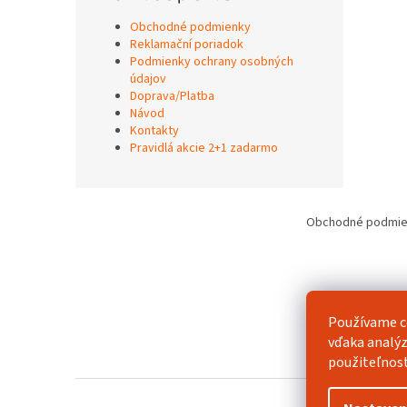
Obchodné podmienky
Reklamační poriadok
Podmienky ochrany osobných
údajov
Doprava/Platba
Návod
Kontakty
Pravidlá akcie 2+1 zadarmo
Z
á
Obchodné podmie
p
ä
t
i
e
Používame c
vďaka analýz
použiteľnos