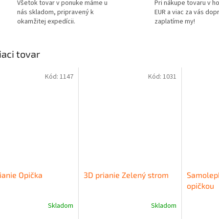
Všetok tovar v ponuke máme u
Pri nákupe tovaru v h
nás skladom, pripravený k
EUR a viac za vás dop
okamžitej expedícii.
zaplatíme my!
iaci tovar
Kód:
1147
Kód:
1031
ianie Opička
3D prianie Zelený strom
Samolep
opičkou
Skladom
Skladom