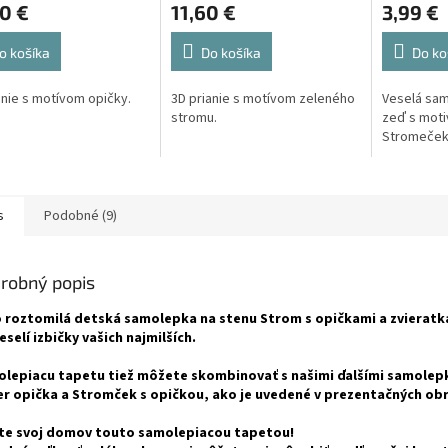
0 €
11,60 €
3,99 €
o košíka
Do košíka
Do ko
anie s motívom opičky.
3D prianie s motívom zeleného
Veselá sam
stromu.
zeď s mot
Stromeček 
s
Podobné (9)
robný popis
 roztomilá detská samolepka na stenu Strom s opičkami a zvieratk
eselí izbičky vašich najmilších.
lepiacu tapetu tiež môžete skombinovať s našimi ďalšími samolep
r opička a Stromček s opičkou, ako je uvedené v prezentačných ob
te svoj domov touto samolepiacou tapetou!