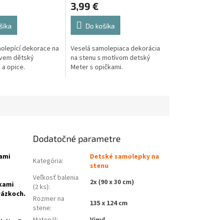
3,99 €
šíka
Do košíka
olepící dekorace na
Veselá samolepiaca dekorácia
ivem dětský
na stenu s motívom detský
a opice.
Meter s opičkami.
Dodatočné parametre
ami
Detské samolepky na
Kategória
:
stenu
Veľkosť balenia
2x (90 x 30 cm)
kami
(2 ks)
:
rázkoch.
Rozmer na
135 x 124 cm
stene
: