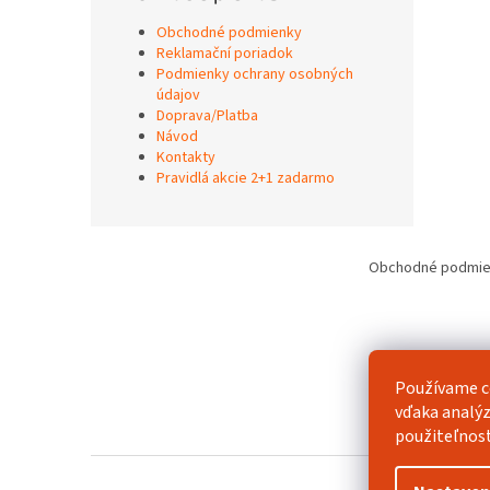
Obchodné podmienky
Reklamační poriadok
Podmienky ochrany osobných
údajov
Doprava/Platba
Návod
Kontakty
Pravidlá akcie 2+1 zadarmo
Z
á
Obchodné podmie
p
ä
t
i
e
Používame c
vďaka analýz
použiteľnos