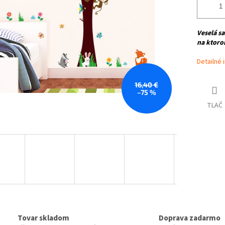
Veselá s
na ktoro
Detailné 
16,40 €
–75 %
TLAČ
Tovar skladom
Doprava zadarmo