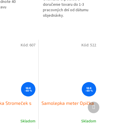
odnote 40
doručenie tovaru do 1-3
ravu
pracovných dní od dátumu
objednávky.
Kód:
607
Kód:
522
10 €
10 €
–60 %
–60 %
ka Stromeček s
Samolepka meter Opička
Ďalší
produkt
Skladom
Skladom