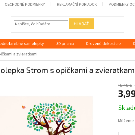
OBCHODNÉ PODMIENKY
REKLAMAČNÍ PORIADOK
PODMIENKY OC
HĽADAŤ
ednofarebné samolepky
3D priania
Drevené dekorácie
ičkami a zvieratkami
olepka Strom s opičkami a zvieratkam
16,40 €
3,9
Jednotk
Skla
cena:
Môžeme d