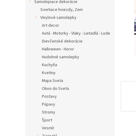
Samolepiace dekorácie
Svietiace hviezdy, Zem
Vinylové samolepky
Art decor
Autá - Motorky - Vlaky - Lietadlá - Lode
Dievčenské dekorácie
Halloween - Horor
Hudobné samolepky
Kuchyňa
Kvetiny
Mapa Sveta
Okno do Sveta
Postavy
Púpavy
Stromy
Šport
Vesmír