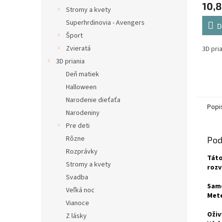
10,8
Stromy a kvety
Superhrdinovia - Avengers
D
Šport
Zvieratá
3D pri
3D priania
Deň matiek
Halloween
Narodenie dieťaťa
Popi
Narodeniny
Pre deti
Rôzne
Pod
Rozprávky
Táto
Stromy a kvety
rozv
Svadba
Samo
Veľká noc
Mete
Vianoce
Oživ
Z lásky