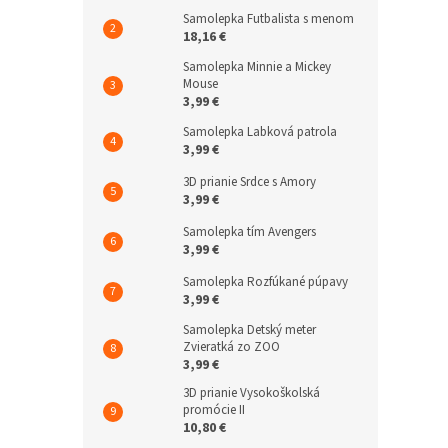
Samolepka Futbalista s menom
18,16 €
Samolepka Minnie a Mickey
Mouse
3,99 €
Samolepka Labková patrola
3,99 €
3D prianie Srdce s Amory
3,99 €
Samolepka tím Avengers
3,99 €
Samolepka Rozfúkané púpavy
3,99 €
Samolepka Detský meter
Zvieratká zo ZOO
3,99 €
3D prianie Vysokoškolská
promócie II
10,80 €