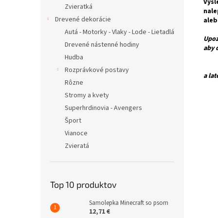
Výsl
Zvieratká
nale
Drevené dekorácie
ale
Autá - Motorky - Vlaky - Lode - Lietadlá
Upoz
Drevené nástenné hodiny
aby 
Hudba
Pre 
Rozprávkové postavy
a la
Rôzne
Stromy a kvety
Superhrdinovia - Avengers
Šport
Vianoce
Zvieratá
Top 10 produktov
Samolepka Minecraft so psom
12,71 €