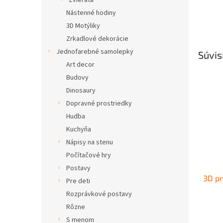
Zvieratá
Nástenné hodiny
3D Motýliky
Zrkadlové dekorácie
Jednofarebné samolepky
Súvis
Art decor
Budovy
Dinosaury
Dopravné prostriedky
Hudba
Kuchyňa
Nápisy na stenu
Počítačové hry
Postavy
3D pr
Pre deti
Rozprávkové postavy
Rôzne
S menom