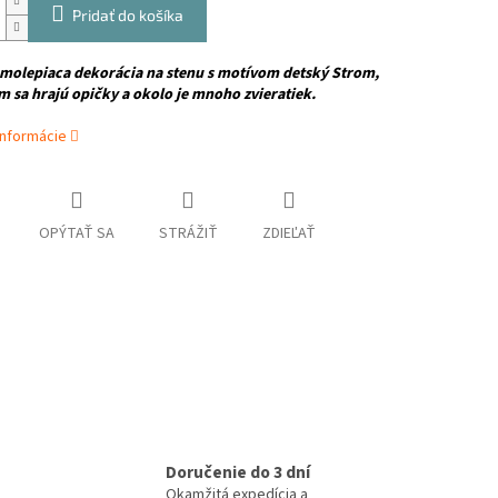
Pridať do košíka
amolepiaca dekorácia na stenu
s motívom detský Strom,
m sa hrajú opičky a okolo je mnoho zvieratiek.
informácie
OPÝTAŤ SA
STRÁŽIŤ
ZDIEĽAŤ
Doručenie do 3 dní
Okamžitá expedícia a