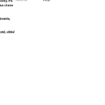
Materiál
:
Vinyl
ivity. Po
 na stene
ovania,
té, vlhké