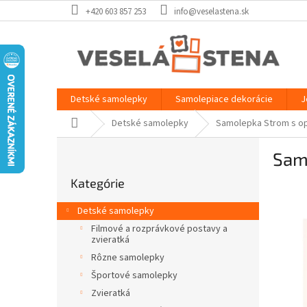
Prejsť
+420 603 857 253
info@veselastena.sk
na
obsah
Detské samolepky
Samolepiace dekorácie
J
Domov
Detské samolepky
Samolepka Strom s op
B
Sam
o
Preskočiť
č
Kategórie
kategórie
n
ý
Detské samolepky
p
Filmové a rozprávkové postavy a
a
zvieratká
n
Rôzne samolepky
e
Športové samolepky
l
Zvieratká