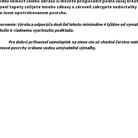
ednú veľkosť celého obrazu si môžete prispôsobiť podľa vašej kreat
pení tapety zažijete mnoho zábavy a zároveň zakryjete nedostatky
bo inom opotrebovanom povrchu.
ornenie: Výrobca odporúča dodržať lehotu minimálne 4 týždne od vymaľ
došlo k riadnemu vyschnutiu podkladu.
dobrú priľnavosť samolepiek na stene nie sú vhodné čerstvo natre
texové povrchy vrátane vodou umývateľné výmaľby.