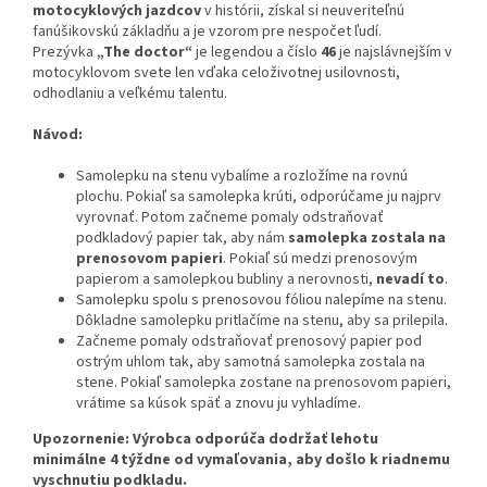
motocyklových jazdcov
v histórii, získal si neuveriteľnú
fanúšikovskú základňu a je vzorom pre nespočet ľudí.
Prezývka
„The doctor“
je legendou a číslo
46
je najslávnejším v
motocyklovom svete len vďaka celoživotnej usilovnosti,
odhodlaniu a veľkému talentu.
Návod:
Samolepku na stenu vybalíme a rozložíme na rovnú
plochu. Pokiaľ sa samolepka krúti, odporúčame ju najprv
vyrovnať. Potom začneme pomaly odstraňovať
podkladový papier tak, aby nám
samolepka zostala na
prenosovom papieri
. Pokiaľ sú medzi prenosovým
papierom a samolepkou bubliny a nerovnosti,
nevadí to
.
Samolepku spolu s prenosovou fóliou nalepíme na stenu.
Dôkladne samolepku pritlačíme na stenu, aby sa prilepila.
Začneme pomaly odstraňovať prenosový papier pod
ostrým uhlom tak, aby samotná samolepka zostala na
stene. Pokiaľ samolepka zostane na prenosovom papieri,
vrátime sa kúsok späť a znovu ju vyhladíme.
Upozornenie: Výrobca odporúča dodržať lehotu
minimálne 4 týždne od vymaľovania, aby došlo k riadnemu
vyschnutiu podkladu.