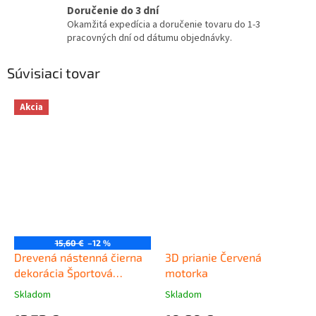
Doručenie do 3 dní
Okamžitá expedícia a doručenie tovaru do 1-3
pracovných dní od dátumu objednávky.
Súvisiaci tovar
Akcia
15,60 €
–12 %
Drevená nástenná čierna
3D prianie Červená
dekorácia Športová
motorka
motorka malá
Skladom
Skladom