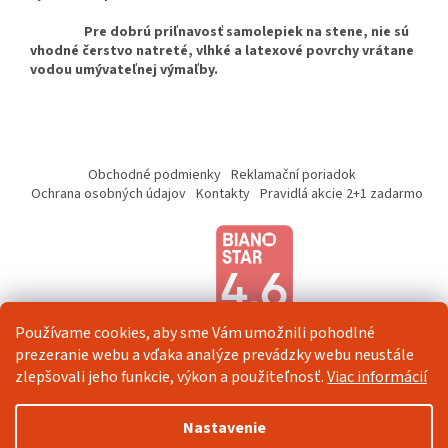
Pre dobrú priľnavosť samolepiek na stene, nie sú
vhodné čerstvo natreté, vlhké a latexové povrchy vrátane
vodou umývateľnej výmaľby.
Z
á
Obchodné podmienky
Reklamační poriadok
p
Ochrana osobných údajov
Kontakty
Pravidlá akcie 2+1 zadarmo
ä
t
i
e
Používame cookies, aby sme Vám umožnili pohodlné
prezeranie webu a vďaka analýze prevádzky webu neustále
zlepšovali jeho funkcie, výkon a použiteľnosť.
Viac informácií
Vytvoril Shoptet
Nastavenie