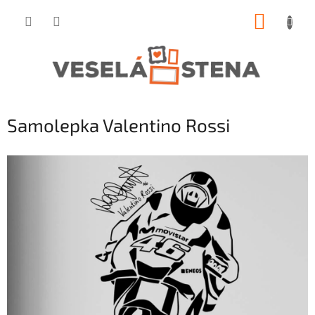
Prejsť
NÁKUP
na
obsah
KOŠÍK
Samolepka Valentino Rossi