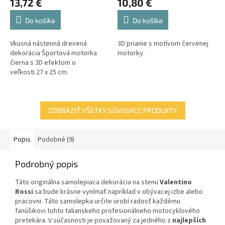
13,72 €
10,80 €
Do košíka
Do košíka
Vkusná nástenná drevená
3D prianie s motívom červenej
dekorácia Športová motorka
motorky.
čierna s 3D efektom o
veľkosti 27 x 25 cm.
ZOBRAZIŤ VŠETKY SÚVISIACE PRODUKTY
Popis
Podobné (9)
Podrobný popis
Táto originálna samolepiaca dekorácia na stenu
Valentino
Rossi
sa bude krásne vynímať napríklad v obývacej izbe alebo
pracovni. Táto samolepka určite urobí radosť každému
fanúšikovi tohto talianskeho profesionálneho motocyklového
pretekára. V súčasnosti je považovaný za jedného z
najlepších