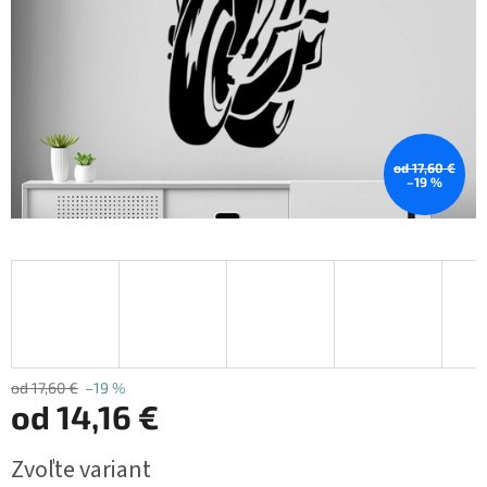
od 17,60 €
–19 %
od 17,60 €
–19 %
od
14,16 €
Jednotková
Zvoľte variant
cena: