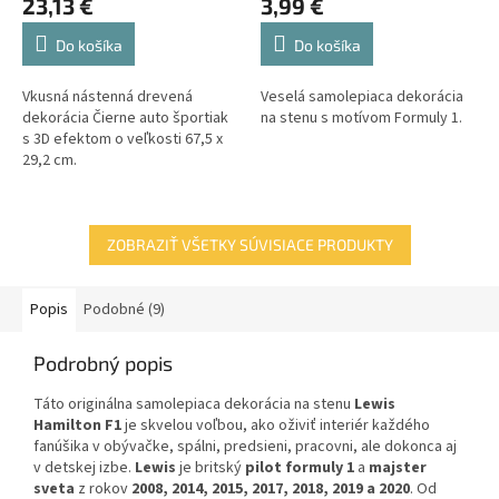
23,13 €
3,99 €
Do košíka
Do košíka
Vkusná nástenná drevená
Veselá samolepiaca dekorácia
dekorácia Čierne auto športiak
na stenu s motívom Formuly 1.
s 3D efektom o veľkosti 67,5 x
29,2 cm.
ZOBRAZIŤ VŠETKY SÚVISIACE PRODUKTY
Popis
Podobné (9)
Podrobný popis
Táto originálna samolepiaca dekorácia na stenu
Lewis
Hamilton F1
je skvelou voľbou, ako oživiť interiér každého
fanúšika v obývačke, spálni, predsieni, pracovni, ale dokonca aj
v detskej izbe.
Lewis
je britský
pilot formuly 1
a
majster
sveta
z rokov
2008, 2014, 2015, 2017, 2018, 2019 a 2020
. Od