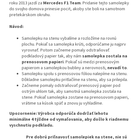
roku 2013 jazdí za
Mercedes F1 Team
. Pridanie tejto samolepky
do svojho domova prinesie pocit, akoby ste boli na samotnom
pretekárskom okruhu.
Návod:
Samolepku na stenu vybalíme a rozložíme na rovnú
plochu. Pokiaľ sa samolepka krúti, odporúčame ju najprv
vyrovnať. Potom začneme pomaly odstraňovať
podkladový papier tak, aby nám
samolepka zostala na
prenosovom papieri
. Pokiaľ sú medzi prenosovým
papierom a samolepkou bubliny a nerovnosti,
nevadí to
.
Samolepku spolu s prenosovou fóliou nalepíme na stenu.
Dôkladne samolepku pritlačíme na stenu, aby sa prilepila.
Začneme pomaly odstraňovať prenosový papier pod
ostrým uhlom tak, aby samotná samolepka zostala na
stene. Pokiaľ samolepka zostane na prenosovom papieri,
vrátime sa kúsok späť a znovu ju vyhladíme.
Upozornenie: Výrobca odporúča dodržať lehotu
minimálne 4 týždne od vymaľovania, aby došlo k riadnemu
vyschnutiu podkladu.
Pre dobrú priľnavosť samolepiek na stene, nie sú