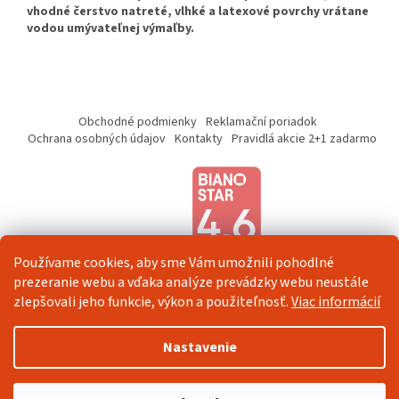
vhodné čerstvo natreté, vlhké a latexové povrchy vrátane
vodou umývateľnej výmaľby.
Z
á
Obchodné podmienky
Reklamační poriadok
p
Ochrana osobných údajov
Kontakty
Pravidlá akcie 2+1 zadarmo
ä
t
i
e
Používame cookies, aby sme Vám umožnili pohodlné
prezeranie webu a vďaka analýze prevádzky webu neustále
zlepšovali jeho funkcie, výkon a použiteľnosť.
Viac informácií
Vytvoril Shoptet
Nastavenie
Copyright 2026
Veselá Stena
. Všetky práva vyhradené.
Upraviť