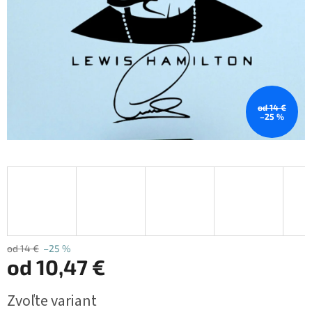
od 14 €
–25 %
od 14 €
–25 %
od
10,47 €
Jednotková
Zvoľte variant
cena: