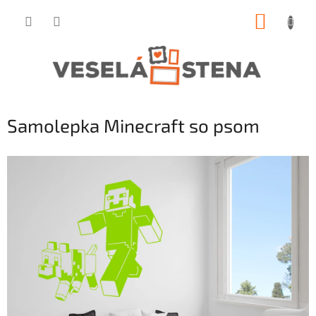
Prejsť
NÁKUP
na
obsah
KOŠÍK
Samolepka Minecraft so psom