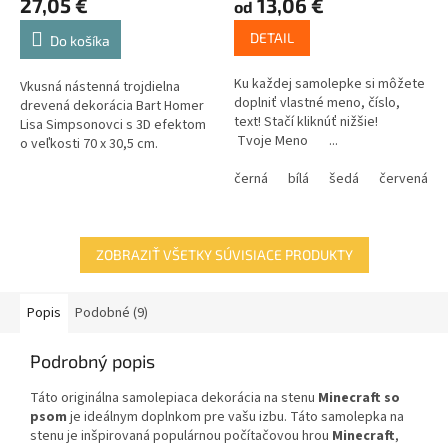
27,05 €
13,06 €
od
DETAIL
Do košíka
Ku každej samolepke si môžete
Vkusná nástenná trojdielna
doplniť vlastné meno, číslo,
drevená dekorácia Bart Homer
text! Stačí kliknúť nižšie!
Lisa Simpsonovci s 3D efektom
Tvoje Meno ...
o veľkosti 70 x 30,5 cm.
černá
bílá
šedá
červená
ZOBRAZIŤ VŠETKY SÚVISIACE PRODUKTY
Popis
Podobné (9)
Podrobný popis
Táto originálna samolepiaca dekorácia na stenu
Minecraft so
psom
je ideálnym doplnkom pre vašu izbu. Táto samolepka na
stenu je inšpirovaná populárnou počítačovou hrou
Minecraft
,