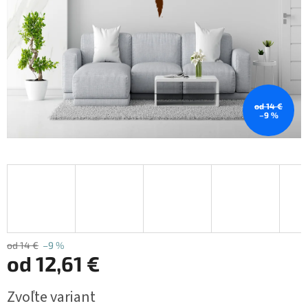
od 14 €
–9 %
od 14 €
–9 %
od
12,61 €
Jednotková
Zvoľte variant
cena: