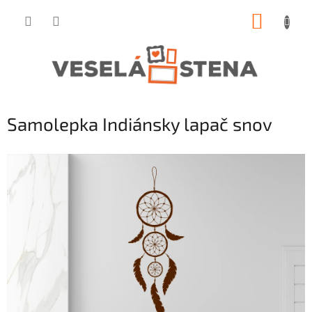
Prejsť
NÁKUP
na
obsah
KOŠÍK
Samolepka Indiánsky lapač snov