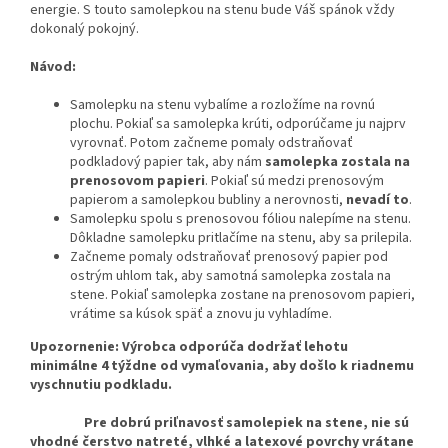
energie. S touto samolepkou na stenu bude Váš spánok vždy
dokonalý pokojný.
Návod:
Samolepku na stenu vybalíme a rozložíme na rovnú
plochu. Pokiaľ sa samolepka krúti, odporúčame ju najprv
vyrovnať. Potom začneme pomaly odstraňovať
podkladový papier tak, aby nám
samolepka zostala na
prenosovom papieri
. Pokiaľ sú medzi prenosovým
papierom a samolepkou bubliny a nerovnosti,
nevadí to
.
Samolepku spolu s prenosovou fóliou nalepíme na stenu.
Dôkladne samolepku pritlačíme na stenu, aby sa prilepila.
Začneme pomaly odstraňovať prenosový papier pod
ostrým uhlom tak, aby samotná samolepka zostala na
stene. Pokiaľ samolepka zostane na prenosovom papieri,
vrátime sa kúsok späť a znovu ju vyhladíme.
Upozornenie: Výrobca odporúča dodržať lehotu
minimálne 4 týždne od vymaľovania, aby došlo k riadnemu
vyschnutiu podkladu.
Pre dobrú priľnavosť samolepiek na stene, nie sú
vhodné čerstvo natreté, vlhké a latexové povrchy vrátane