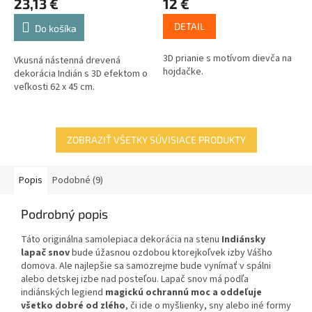
23,13 €
12 €
DETAIL
Do košíka
3D prianie s motívom dievča na
Vkusná nástenná drevená
hojdačke.
dekorácia Indián s 3D efektom o
veľkosti 62 x 45 cm.
ZOBRAZIŤ VŠETKY SÚVISIACE PRODUKTY
Popis
Podobné (9)
Podrobný popis
Táto originálna samolepiaca dekorácia na stenu
Indiánsky
lapač snov
bude úžasnou ozdobou ktorejkoľvek izby Vášho
domova. Ale najlepšie sa samozrejme bude vynímať v spálni
alebo detskej izbe nad posteľou. Lapač snov má podľa
indiánských legiend
magickú ochrannú moc a oddeľuje
všetko dobré od zlého
, či ide o myšlienky, sny alebo iné formy