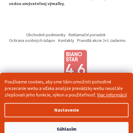
vodou umývateľnej výmaľby.
Z
á
Obchodné podmienky
Reklamační poriadok
p
Ochrana osobných údajov
Kontakty
Pravidlá akcie 2+1 zadarmo
ä
t
i
e
Používame cookies, aby sme Vám umožnili pohodlné
prezeranie webu a vďaka analýze prevádzky webu neustále
zlepšovali jeho funkcie, výkon a použiteľnosť.
Viac informácií
Vytvoril Shoptet
Nastavenie
Copyright 2026
Veselá Stena
. Všetky práva vyhradené.
Upraviť
Súhlasím
nastavenie cookies