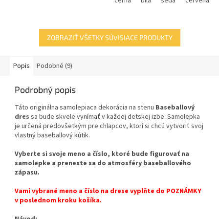
černá
bílá
šedá
červená
ZOBRAZIŤ VŠETKY SÚVISIACE PRODUKTY
Popis
Podobné (9)
Podrobný popis
Táto originálna samolepiaca dekorácia na stenu
Baseballový
dres
sa bude skvele vynímať v každej detskej izbe. Samolepka
je určená predovšetkým pre chlapcov, ktorí si chcú vytvoriť svoj
vlastný baseballový kútik.
Vyberte si svoje meno a číslo, ktoré bude figurovať na
samolepke a preneste sa do atmosféry baseballového
zápasu.
Vami vybrané meno a číslo na drese vyplňte do POZNÁMKY
v poslednom kroku košíka.
Návod: