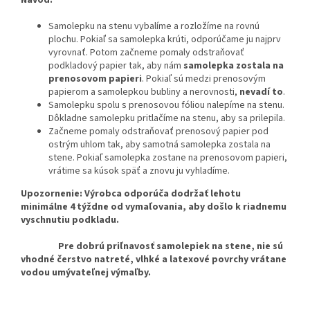
Samolepku na stenu vybalíme a rozložíme na rovnú
plochu. Pokiaľ sa samolepka krúti, odporúčame ju najprv
vyrovnať. Potom začneme pomaly odstraňovať
podkladový papier tak, aby nám
samolepka zostala na
prenosovom papieri
. Pokiaľ sú medzi prenosovým
papierom a samolepkou bubliny a nerovnosti,
nevadí to
.
Samolepku spolu s prenosovou fóliou nalepíme na stenu.
Dôkladne samolepku pritlačíme na stenu, aby sa prilepila.
Začneme pomaly odstraňovať prenosový papier pod
ostrým uhlom tak, aby samotná samolepka zostala na
stene. Pokiaľ samolepka zostane na prenosovom papieri,
vrátime sa kúsok späť a znovu ju vyhladíme.
Upozornenie: Výrobca odporúča dodržať lehotu
minimálne 4 týždne od vymaľovania, aby došlo k riadnemu
vyschnutiu podkladu.
Pre dobrú priľnavosť samolepiek na stene, nie sú
vhodné čerstvo natreté, vlhké a latexové povrchy vrátane
vodou umývateľnej výmaľby.