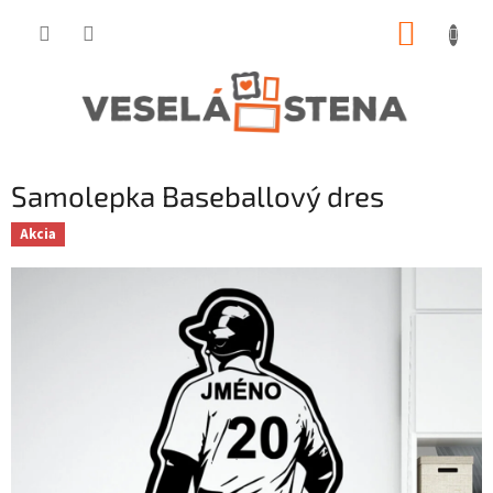
Prejsť
NÁKUP
na
obsah
KOŠÍK
Samolepka Baseballový dres
Akcia