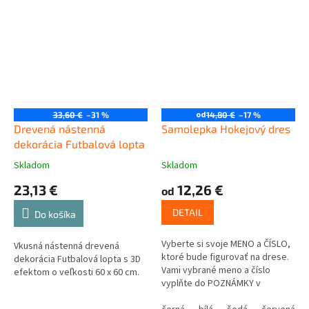
od
33,60 €
–31 %
14,80 €
–17 %
Drevená nástenná
Samolepka Hokejový dres
dekorácia Futbalová lopta
Skladom
Skladom
23,13 €
12,26 €
od
DETAIL
Do košíka
Vyberte si svoje MENO a ČÍSLO,
Vkusná nástenná drevená
ktoré bude figurovať na drese.
dekorácia Futbalová lopta s 3D
Vami vybrané meno a číslo
efektom o veľkosti 60 x 60 cm.
vyplňte do POZNÁMKY v
poslednom kroku košíka.