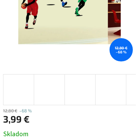
12,80 €
–68 %
12,80 €
–68 %
3,99 €
Jednotková
Skladom
cena: