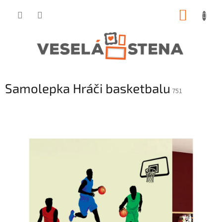
Prejsť
NÁKUP
na
obsah
KOŠÍK
Samolepka Hráči basketbalu
751