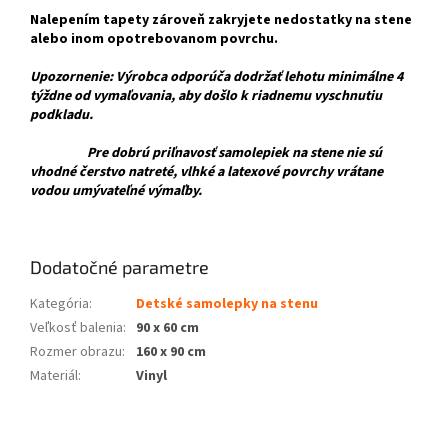
Nalepením tapety zároveň zakryjete nedostatky na stene
alebo inom opotrebovanom povrchu.
Upozornenie: Výrobca odporúča dodržať lehotu minimálne 4
týždne od vymaľovania, aby došlo k riadnemu vyschnutiu
podkladu.
Pre dobrú priľnavosť samolepiek na stene nie sú
vhodné čerstvo natreté, vlhké a latexové povrchy vrátane
vodou umývateľné výmaľby.
Dodatočné parametre
Kategória
:
Detské samolepky na stenu
Veľkosť balenia
:
90 x 60 cm
Rozmer obrazu
:
160 x 90 cm
Materiál
:
Vinyl
Z