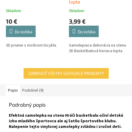
lopta
Skladom
Skladom
10 €
3,99 €
Do košíka
Do košíka
3D prianie s motívom bicykla.
Samolepiaca dekorácia na stenu
3D Basketbalová horiaca lopta.
ZOBRAZIŤ VŠETKY SÚVISIACE PRODUKTY
Popis
Podobné (9)
Podrobný popis
Efektná
samolepka na stenu Hráči basketbalu oživí detskú
izbu mladého športovca ale aj šatňu športového klubu.
Nalepenie tejto vinylovej samolepky zvládnu i zručné deti.