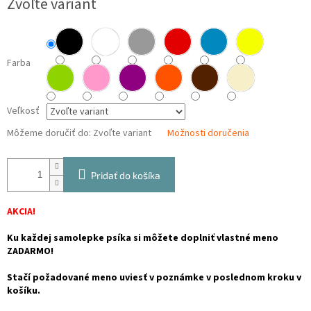
Zvoľte variant
cena:
Farba
Veľkosť
Môžeme doručiť do:
Zvoľte variant
Možnosti doručenia
Pridať do košíka
AKCIA!
Ku každej samolepke psíka si môžete doplniť vlastné meno
ZADARMO!
Stačí požadované meno uviesť v poznámke v poslednom kroku v
košíku.