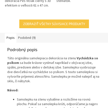
dekorácia Pes Vlčiak čierny s 3D
šteniatok.
efektom o veľkosti 61 x 47 cm.
ZOBRAZIŤ VŠETKY SÚVISIACE PRODUKTY
Popis
Podobné (9)
Podrobný popis
Táto originálna samolepiaca dekorácia na stenu
Vychádzka so
psíkom
sa bude krásne vynímať napríklad v obývacej izbe,
spálni, predsieni alebo v detskej izbe. Samolepka vyobrazuje
dve dievčatká na vychádzke so psíkom. S touto samolepkou si
vytvoríte príjemnú atmosféru. Samolepku je možné nalepiť aj na
sklo, či nábytok.
Návod:
Samolepku na stenu vybalíme a rozložíme na rovnú
plochu. Pokiaľ sa samolepka krúti, odporúčame ju najprv