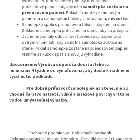
vyrovnať. Potom začneme pomaly odstraňovať
podkladový papier tak, aby nám
samolepka zostala na
prenosovom papieri
. Pokiaľ sú medzi prenosovým
papierom a samolepkou bubliny a nerovnosti,
nevadí to
.
Samolepku spolu s prenosovou fóliou nalepíme na stenu.
Dôkladne samolepku pritlačíme na stenu, aby sa prilepila.
Začneme pomaly odstraňovať prenosový papier pod
ostrým uhlom tak, aby samotná samolepka zostala na
stene. Pokiaľ samolepka zostane na prenosovom papieri,
vrátime sa kúsok späť a znovu ju vyhladíme.
Upozornenie: Výrobca odporúča dodržať lehotu
minimálne 4 týždne od vymaľovania, aby došlo k riadnemu
vyschnutiu podkladu.
Pre dobrú priľnavosť samolepiek na stene, nie sú
vhodné čerstvo natreté, vlhké a latexové povrchy vrátane
vodou umývateľnej výmaľby.
Z
á
Obchodné podmienky
Reklamační poriadok
p
Ochrana osobných údajov
Kontakty
Pravidlá akcie 2+1 zadarmo