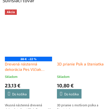
Súvisiaci tovar
Akcia
30 €
–22 %
Drevená nástenná
3D prianie Psík a šteniatka
dekorácia Pes Vlčiak
čierny
Skladom
Skladom
23,13 €
10,80 €
Do košíka
Do košíka
Vkusná nástenná drevená
3D prianie s motívom psíka a