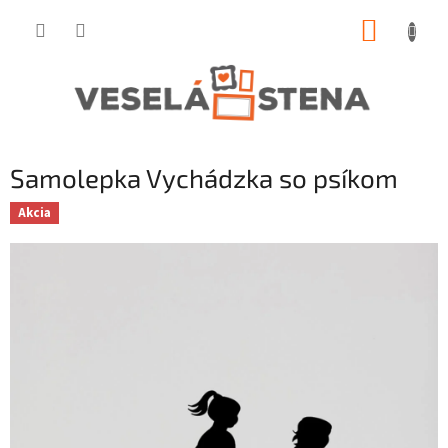
Prejsť
NÁKUP
na
obsah
KOŠÍK
Samolepka Vychádzka so psíkom
Akcia