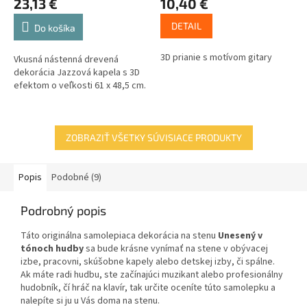
23,13 €
10,40 €
DETAIL
Do košíka
3D prianie s motívom gitary
Vkusná nástenná drevená
dekorácia Jazzová kapela s 3D
efektom o veľkosti 61 x 48,5 cm.
ZOBRAZIŤ VŠETKY SÚVISIACE PRODUKTY
Popis
Podobné (9)
Podrobný popis
Táto originálna samolepiaca dekorácia na stenu
Unesený v
tónoch hudby
sa bude krásne vynímať na stene v obývacej
izbe, pracovni, skúšobne kapely alebo detskej izby, či spálne.
Ak máte radi hudbu, ste začínajúci muzikant alebo profesionálny
hudobník, čí hráč na klavír, tak určite oceníte túto samolepku a
nalepíte si ju u Vás doma na stenu.