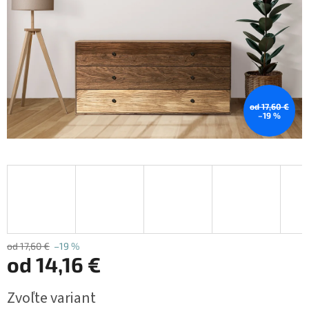
od 17,60 €
–19 %
od 17,60 €
–19 %
od
14,16 €
Jednotková
Zvoľte variant
cena: