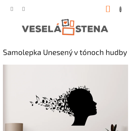
Prejsť
NÁKUP
na
obsah
KOŠÍK
Samolepka Unesený v tónoch hudby