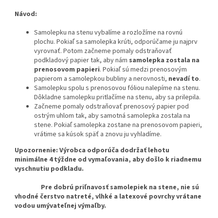
Návod:
Samolepku na stenu vybalíme a rozložíme na rovnú
plochu. Pokiaľ sa samolepka krúti, odporúčame ju najprv
vyrovnať. Potom začneme pomaly odstraňovať
podkladový papier tak, aby nám
samolepka zostala na
prenosovom papieri
. Pokiaľ sú medzi prenosovým
papierom a samolepkou bubliny a nerovnosti,
nevadí to
.
Samolepku spolu s prenosovou fóliou nalepíme na stenu.
Dôkladne samolepku pritlačíme na stenu, aby sa prilepila.
Začneme pomaly odstraňovať prenosový papier pod
ostrým uhlom tak, aby samotná samolepka zostala na
stene. Pokiaľ samolepka zostane na prenosovom papieri,
vrátime sa kúsok späť a znovu ju vyhladíme.
Upozornenie: Výrobca odporúča dodržať lehotu
minimálne 4 týždne od vymaľovania, aby došlo k riadnemu
vyschnutiu podkladu.
Pre dobrú priľnavosť samolepiek na stene, nie sú
vhodné čerstvo natreté, vlhké a latexové povrchy vrátane
vodou umývateľnej výmaľby.