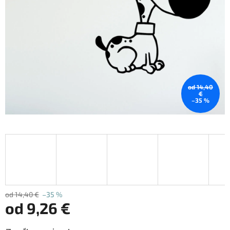
od 14,40
€
–35 %
od 14,40 €
–35 %
od
9,26 €
Jednotková