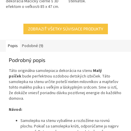
dekorácia Mačičky čierne s 3D
šteniatok.
efektom o veľkosti 85 x 47 cm.
ZOBRAZIŤ VŠETKY SÚVISIACE PRODUKTY
Popis
Podobné (9)
Podrobný popis
Táto originálna samolepiaca dekorácia na stenu
Malý
psíček
bude perfektnou ozdobou detských izbičiek. Táto
samolepka na stenu určite poteší nielen milovníkov a majiteľov
tohto malého psíka s veľkým a láskyplným srdcom. Sme si istí,
že dokáže vniesť poriadnu dávku pozitívnej energie do každého
domova.
Návod:
Samolepku na stenu vybalíme a rozložíme na rovnú
plochu. Pokiaľ sa samolepka krúti, odporúčame ju najprv