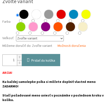
Zvoľte variant
cena:
Farba
Veľkosť
Môžeme doručiť do:
Zvoľte variant
Možnosti doručenia
Pridať do košíka
AKCIA!
Ku každej samolepke psíka si môžete doplniť vlastné meno
ZADARMO!
Stačí požadované meno uviesť v poznámke v poslednom kroku v
košíku.