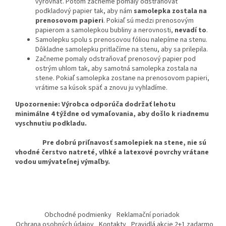
vyrovnať. Potom začneme pomaly odstraňovať
podkladový papier tak, aby nám
samolepka zostala na
prenosovom papieri
. Pokiaľ sú medzi prenosovým
papierom a samolepkou bubliny a nerovnosti,
nevadí to
.
Samolepku spolu s prenosovou fóliou nalepíme na stenu.
Dôkladne samolepku pritlačíme na stenu, aby sa prilepila.
Začneme pomaly odstraňovať prenosový papier pod
ostrým uhlom tak, aby samotná samolepka zostala na
stene. Pokiaľ samolepka zostane na prenosovom papieri,
vrátime sa kúsok späť a znovu ju vyhladíme.
Upozornenie: Výrobca odporúča dodržať lehotu
minimálne 4 týždne od vymaľovania, aby došlo k riadnemu
vyschnutiu podkladu.
Pre dobrú priľnavosť samolepiek na stene, nie sú
vhodné čerstvo natreté, vlhké a latexové povrchy vrátane
vodou umývateľnej výmaľby.
Z
á
Obchodné podmienky
Reklamační poriadok
p
Ochrana osobných údajov
Kontakty
Pravidlá akcie 2+1 zadarmo