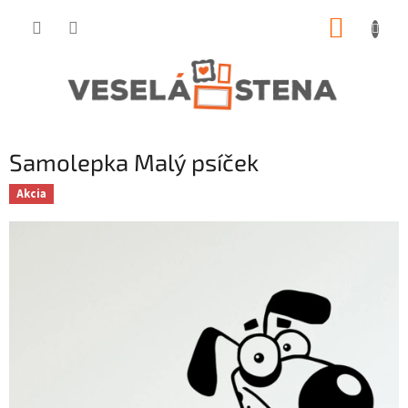
Prejsť
NÁKUP
na
obsah
KOŠÍK
Samolepka Malý psíček
Akcia