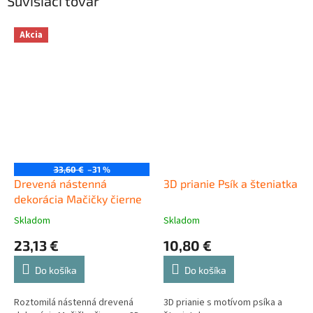
Súvisiaci tovar
Akcia
33,60 €
–31 %
Drevená nástenná
3D prianie Psík a šteniatka
dekorácia Mačičky čierne
Skladom
Skladom
23,13 €
10,80 €
Do košíka
Do košíka
Roztomilá nástenná drevená
3D prianie s motívom psíka a