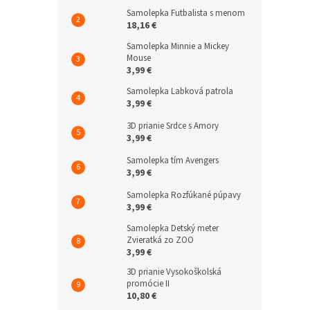
Samolepka Futbalista s menom
18,16 €
Samolepka Minnie a Mickey
Mouse
3,99 €
Samolepka Labková patrola
3,99 €
3D prianie Srdce s Amory
3,99 €
Samolepka tím Avengers
3,99 €
Samolepka Rozfúkané púpavy
3,99 €
Samolepka Detský meter
Zvieratká zo ZOO
3,99 €
3D prianie Vysokoškolská
promócie II
10,80 €