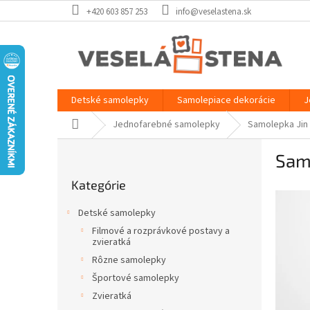
Prejsť
+420 603 857 253
info@veselastena.sk
na
obsah
Detské samolepky
Samolepiace dekorácie
J
Domov
Jednofarebné samolepky
Samolepka Jin
B
Samo
o
Preskočiť
č
Kategórie
kategórie
n
ý
Detské samolepky
p
Filmové a rozprávkové postavy a
a
zvieratká
n
Rôzne samolepky
e
Športové samolepky
l
Zvieratká