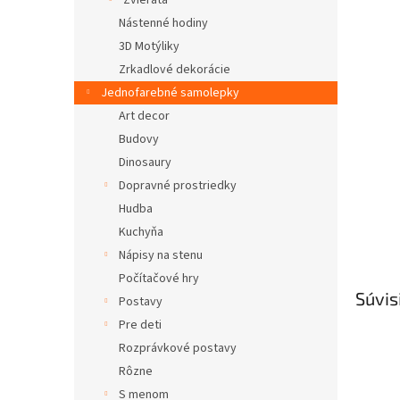
Zvieratá
Nástenné hodiny
3D Motýliky
Zrkadlové dekorácie
Jednofarebné samolepky
Art decor
Budovy
Dinosaury
Dopravné prostriedky
Hudba
Kuchyňa
Nápisy na stenu
Počítačové hry
Súvis
Postavy
Pre deti
Rozprávkové postavy
Rôzne
S menom