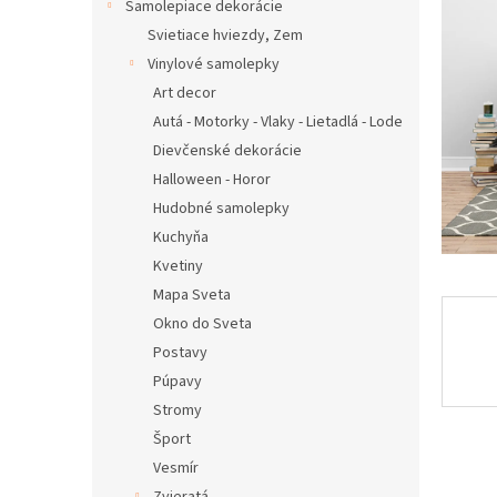
Samolepiace dekorácie
Svietiace hviezdy, Zem
Vinylové samolepky
Art decor
Autá - Motorky - Vlaky - Lietadlá - Lode
Dievčenské dekorácie
Halloween - Horor
Hudobné samolepky
Kuchyňa
Kvetiny
Mapa Sveta
Okno do Sveta
Postavy
Púpavy
Stromy
Šport
Vesmír