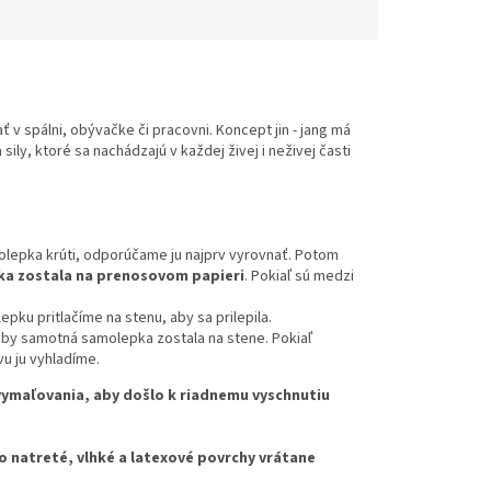
 v spálni, obývačke či pracovni. Koncept jin - jang má
ily, ktoré sa nachádzajú v každej živej i neživej časti
olepka krúti, odporúčame ju najprv vyrovnať. Potom
a zostala na prenosovom papieri
. Pokiaľ sú medzi
ku pritlačíme na stenu, aby sa prilepila.
by samotná samolepka zostala na stene. Pokiaľ
u ju vyhladíme.
ymaľovania, aby došlo k riadnemu vyschnutiu
atreté, vlhké a latexové povrchy vrátane