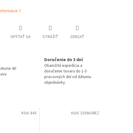
informácie
OPÝTAŤ SA
STRÁŽIŤ
ZDIEĽAŤ
Doručenie do 3 dní
Okamžitá expedícia a
odnote 40
doručenie tovaru do 1-3
ravu
pracovných dní od dátumu
objednávky.
Kód:
843
Kód:
3256A/BEZ