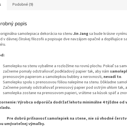
s
Podobné (9)
robný popis
 originálna samolepiaca dekorácia na stenu
Jin Jang
sa
bude krásne vynímať
 v dávnej čínskej filozofii a popisuje dve navzájom opačné a doplňujúce sa s
íru.
od:
Samolepku na stenu vybalíme a rozložíme na rovnú plochu. Pokiaľ sa sam
začneme pomaly odstraňovať podkladový papier tak, aby nám
samolepk
prenosovým papierom a samolepkou bubliny a nerovnosti,
nevadí to
.
Samolepku spolu s prenosovou fóliou nalepíme na stenu. Dôkladne samolep
Začneme pomaly odstraňovať prenosový papier pod ostrým uhlom tak, a
samolepka zostane na prenosovom papieri, vrátime sa kúsok späť a znov
ornenie: Výrobca odporúča dodržať lehotu minimálne 4 týždne od v
kladu.
dobrú priľnavosť samolepiek na stene, nie sú vhodné čerstvo n
u umývateľnej výmaľby.