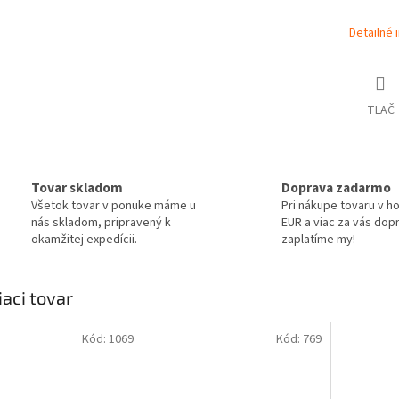
Detailné 
TLAČ
Tovar skladom
Doprava zadarmo
Všetok tovar v ponuke máme u
Pri nákupe tovaru v h
nás skladom, pripravený k
EUR a viac za vás dop
okamžitej expedícii.
zaplatíme my!
iaci tovar
Kód:
1069
Kód:
769