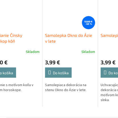
12,80 €
–68 %
ianie Čínsky
Samolepka Okno do Ázie
Samolepk
skop kôň
v lete
Skladom
Skladom
0 €
3,99 €
3,99 €
o košíka
Do košíka
Do ko
anie s motívom koňa v
Samolepiaca dekorácia na
Uchvacujú
om horoskope.
stenu Okno do Ázie v lete.
dekorácia 
motívom kr
slnka.