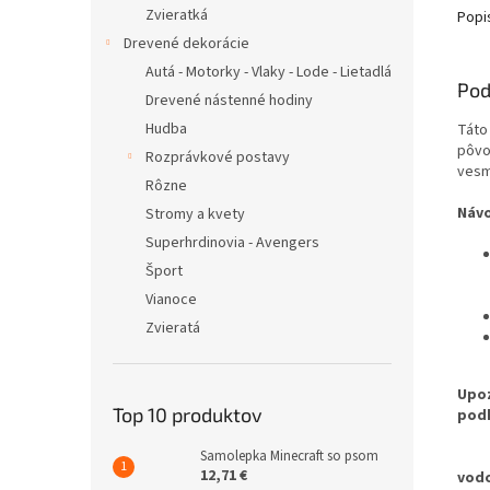
Zvieratká
Popi
Drevené dekorácie
Autá - Motorky - Vlaky - Lode - Lietadlá
Pod
Drevené nástenné hodiny
Hudba
Táto
pôvod
Rozprávkové postavy
vesm
Rôzne
Náv
Stromy a kvety
Superhrdinovia - Avengers
Šport
Vianoce
Zvieratá
Upoz
Top 10 produktov
pod
Samolepka Minecraft so psom
Pre 
12,71 €
vodo