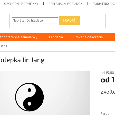
OBCHODNÉ PODMIENKY
REKLAMAČNÍ PORIADOK
PODMIENKY OC
HĽADAŤ
ednofarebné samolepky
3D priania
Drevené dekorácie
 Jang
lepka Jin Jang
od 15,60
od
1
Jednotk
Zvoľte
cena:
Farba