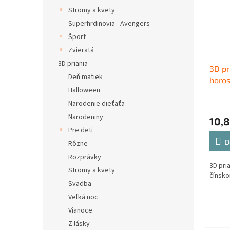
Stromy a kvety
Superhrdinovia - Avengers
Šport
Zvieratá
3D priania
3D pr
Deň matiek
horo
Halloween
Narodenie dieťaťa
Narodeniny
10,8
Pre deti
D
Rôzne
Rozprávky
3D pri
Stromy a kvety
čínsk
Svadba
Veľká noc
Vianoce
Z lásky