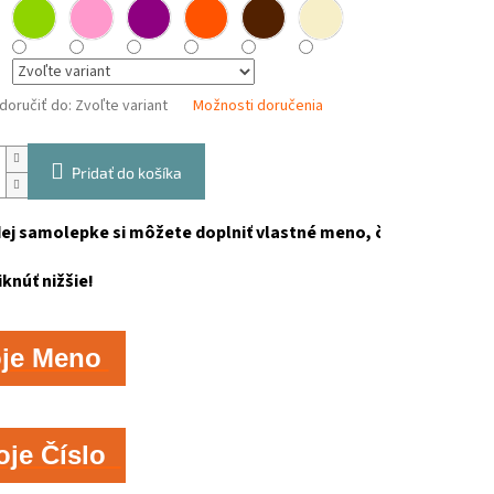
oručiť do:
Zvoľte variant
Možnosti doručenia
Pridať do košíka
ej samolepke si môžete doplniť vlastné meno, číslo, text!

iknúť nižšie!
oje Meno
oje Číslo