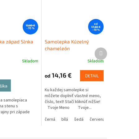
od
13,60 €
17,60 €
–70 %
–19 %
a západ Slnka
Samolepka Kúzelný
chameleón
Ďalší
produkt
Skladom
Skladom
14,16 €
od
DETAIL
šíka
Ku každej samolepke si
môžete doplniť vlastné meno,
ca samolepiaca
číslo, text! Stačí kliknúť nižšie!
na stenu s
Tvoje Meno Tvoje...
ajiny pri západe
černá
bílá
šedá
červená
modrá
žlutá