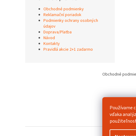
Obchodné podmienky
Reklamační poriadok
Podmienky ochrany osobných
údajov
Doprava/Platba
Návod
Kontakty
Pravidlá akcie 2+1 zadarmo
Z
á
Obchodné podmie
p
ä
t
i
e
Používame c
vďaka analýz
použiteľnos