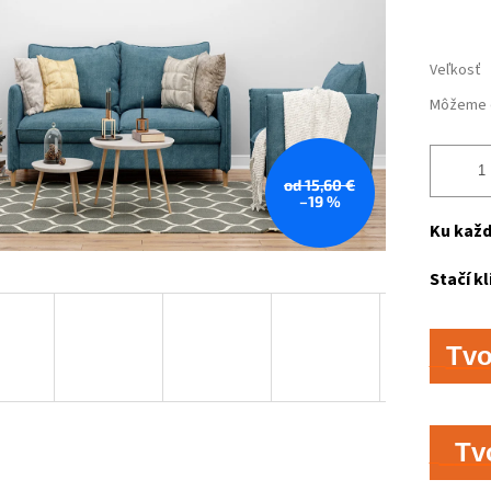
Veľkosť
Môžeme d
od 15,60 €
–19 %
Ku každ
Stačí kl
Tv
Tv