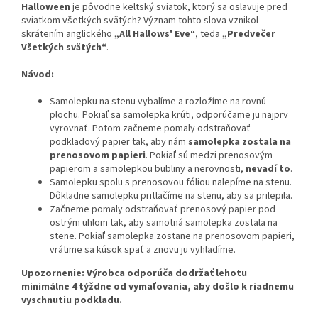
Halloween
je pôvodne keltský sviatok, ktorý sa oslavuje pred
sviatkom všetkých svätých? Význam tohto slova vznikol
skrátením anglického
„All Hallows' Eve“
, teda
„Predvečer
Všetkých svätých“
.
Návod:
Samolepku na stenu vybalíme a rozložíme na rovnú
plochu. Pokiaľ sa samolepka krúti, odporúčame ju najprv
vyrovnať. Potom začneme pomaly odstraňovať
podkladový papier tak, aby nám
samolepka zostala na
prenosovom papieri
. Pokiaľ sú medzi prenosovým
papierom a samolepkou bubliny a nerovnosti,
nevadí to
.
Samolepku spolu s prenosovou fóliou nalepíme na stenu.
Dôkladne samolepku pritlačíme na stenu, aby sa prilepila.
Začneme pomaly odstraňovať prenosový papier pod
ostrým uhlom tak, aby samotná samolepka zostala na
stene. Pokiaľ samolepka zostane na prenosovom papieri,
vrátime sa kúsok späť a znovu ju vyhladíme.
Upozornenie: Výrobca odporúča dodržať lehotu
minimálne 4 týždne od vymaľovania, aby došlo k riadnemu
vyschnutiu podkladu.