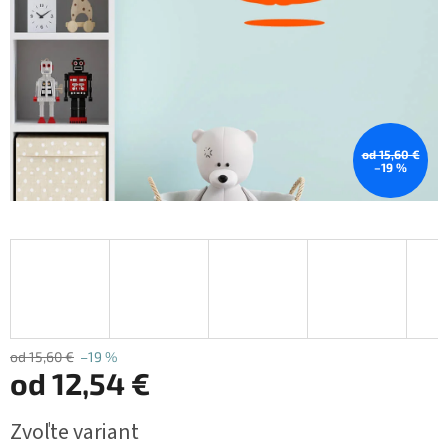
od 15,60 €
–19 %
od 15,60 €
–19 %
od
12,54 €
Jednotková
Zvoľte variant
cena: