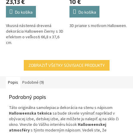
23,13 €
10 €
Do košíka
Do košíka
Vkusná nástenná drevená
3D prianie s motívom Halloween.
dekorácia Halloween čierny s 3D
efektom o veľkosti 66,8 x 37,6
cm.
ZOBRAZIŤ VŠETKY SÚVISIACE PRODUKTY
Popis
Podobné (9)
Podrobný popis
Táto originálna samolepiaca dekorácia na stenu s nápisom
Halloweenska tekvica
sa bude skvele vynímať napríklad v
obývacej izbe, detskej izbe, ale môžete ju nalepiť aj na sklo či
okno. Vneste do Vášho interiéru kúsok
Halloweenskej
atmosféry
s týmto moderným nápisom. Vedeli ste, že