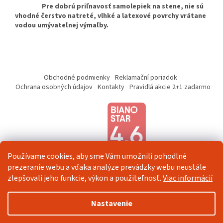
Pre dobrú priľnavosť samolepiek na stene, nie sú
vhodné čerstvo natreté, vlhké a latexové povrchy vrátane
vodou umývateľnej výmaľby.
Z
á
Obchodné podmienky
Reklamační poriadok
p
Ochrana osobných údajov
Kontakty
Pravidlá akcie 2+1 zadarmo
ä
t
i
e
Používame cookies, aby sme Vám umožnili pohodlné
prezeranie webu a vďaka analýze prevádzky webu neustále
zlepšovali jeho funkcie, výkon a použiteľnosť.
Viac informácií
Vytvoril Shoptet
Nastavenie