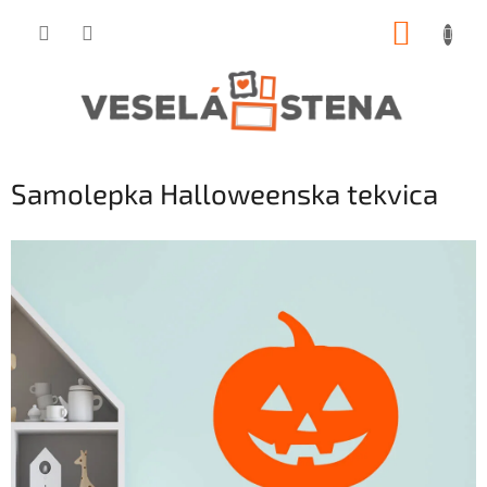
Prejsť
NÁKUP
na
obsah
KOŠÍK
Samolepka Halloweenska tekvica