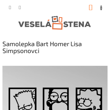
Prejsť
NÁKUP
na
obsah
KOŠÍK
Samolepka Bart Homer Lisa
Simpsonovci