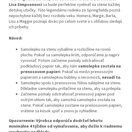
Lisa Simpsonovci
sa bude perfektne vynímať na stene každej
detskej izbičky. Túto legendárnu rodinku zo Springfieldu pozná
nepochybne každý bez rozdielu veku. Homera, Marge, Barta,
Lisu a Maggie poznajú diváci po celom svete a s obľubou sledujú
ich príbehy.
Návod:
Samolepku na stenu vybalíme a rozložíme na rovnú
plochu. Pokiaľ sa samolepka krúti, odporúčame ju najprv
vyrovnať. Potom začneme pomaly odstraňovať
podkladový papier tak, aby nám
samolepka zostala na
prenosovom papieri
. Pokiaľ sú medzi prenosovým
papierom a samolepkou bubliny a nerovnosti,
nevadí to
.
Samolepku spolu s prenosovou fóliou nalepíme na stenu.
Dôkladne samolepku pritlačíme na stenu, aby sa prilepila.
Začneme pomaly odstraňovať prenosový papier pod
ostrým uhlom tak, aby samotná samolepka zostala na
stene. Pokiaľ samolepka zostane na prenosovom papieri,
vrátime sa kúsok späť a znovu ju vyhladíme.
Upozornenie: Výrobca odporúča dodržať lehotu
minimálne 4 týždne od vymaľovania, aby došlo k riadnemu
vyschnutiu podkladu.