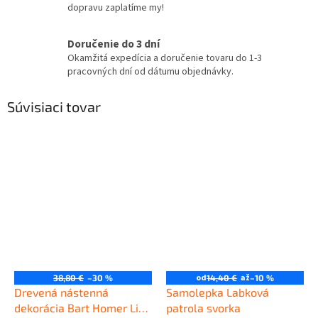
dopravu zaplatíme my!
Doručenie do 3 dní
Okamžitá expedícia a doručenie tovaru do 1-3
pracovných dní od dátumu objednávky.
Súvisiaci tovar
od
až
38,80 €
–30 %
14,40 €
–10 %
Drevená nástenná
Samolepka Labková
dekorácia Bart Homer Lisa
patrola svorka