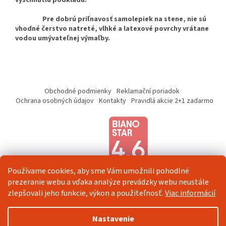
Pre dobrú priľnavosť samolepiek na stene, nie sú
vhodné čerstvo natreté, vlhké a latexové povrchy vrátane
vodou umývateľnej výmaľby.
Z
á
Obchodné podmienky
Reklamační poriadok
p
Ochrana osobných údajov
Kontakty
Pravidlá akcie 2+1 zadarmo
ä
t
i
e
Používame cookies, aby sme Vám umožnili pohodlné
prezeranie webu a vďaka analýze prevádzky webu neustále
zlepšovali jeho funkcie, výkon a použiteľnosť.
Viac informácií
Vytvoril Shoptet
Nastavenie