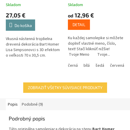
Simpsonovci
Skladom
Skladom
27,05 €
12,96 €
od
DETAIL
Do košíka
Ku každej samolepke si môžete
Vkusná nástenná trojdielna
doplniť vlastné meno, číslo,
drevená dekorácia Bart Homer
text! Stačí kliknúť nižšie!
Lisa Simpsonovci s 3D efektom
Tvoje Meno Tvoje...
o veľkosti 70 x 30,5 cm.
černá
bílá
šedá
červená
ZOBRAZIŤ VŠETKY SÚVISIACE PRODUKTY
Popis
Podobné (9)
Podrobný popis
Táto originálna samolepiaca dekorácia na stenu
Bart Homer