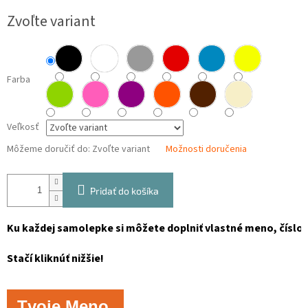
Jednotková
Zvoľte variant
cena:
Farba
Veľkosť
Môžeme doručiť do:
Zvoľte variant
Možnosti doručenia
Pridať do košíka
Ku každej samolepke si môžete doplniť vlastné meno, číslo, 
Stačí kliknúť nižšie!
Tvoje Meno