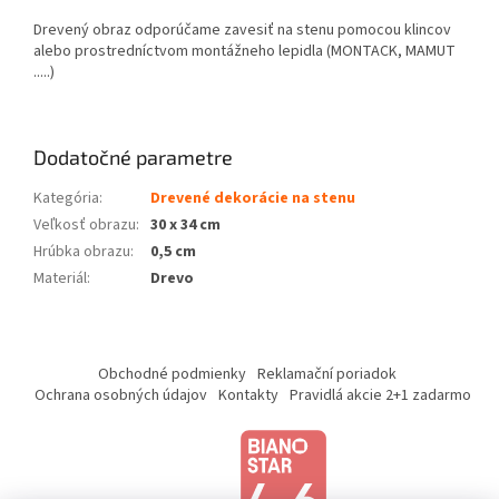
Drevený obraz odporúčame zavesiť na stenu pomocou klincov
alebo prostredníctvom montážneho lepidla (MONTACK, MAMUT
.....)
Dodatočné parametre
Kategória
:
Drevené dekorácie na stenu
Veľkosť obrazu
:
30 x 34 cm
Hrúbka obrazu
:
0,5 cm
Materiál
:
Drevo
Z
á
Obchodné podmienky
Reklamační poriadok
p
Ochrana osobných údajov
Kontakty
Pravidlá akcie 2+1 zadarmo
ä
t
i
e