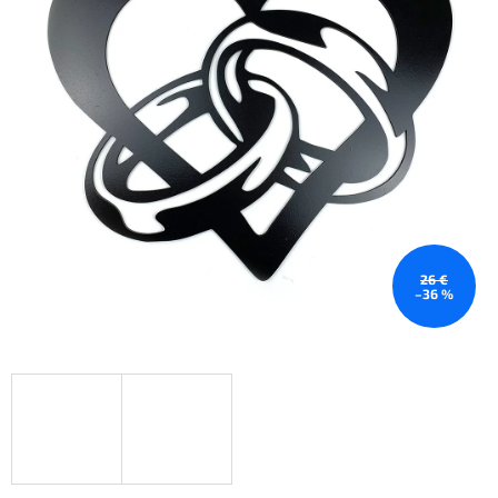
26 €
–36 %