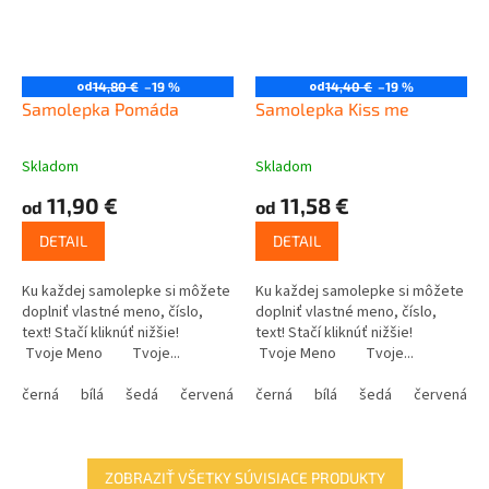
od
od
14,80 €
–19 %
14,40 €
–19 %
Samolepka Pomáda
Samolepka Kiss me
Skladom
Skladom
11,90 €
11,58 €
od
od
DETAIL
DETAIL
Ku každej samolepke si môžete
Ku každej samolepke si môžete
doplniť vlastné meno, číslo,
doplniť vlastné meno, číslo,
text! Stačí kliknúť nižšie!
text! Stačí kliknúť nižšie!
Tvoje Meno Tvoje...
Tvoje Meno Tvoje...
černá
bílá
šedá
červená
modrá
černá
bílá
žlutá
šedá
zelená
červená
růžová
ZOBRAZIŤ VŠETKY SÚVISIACE PRODUKTY