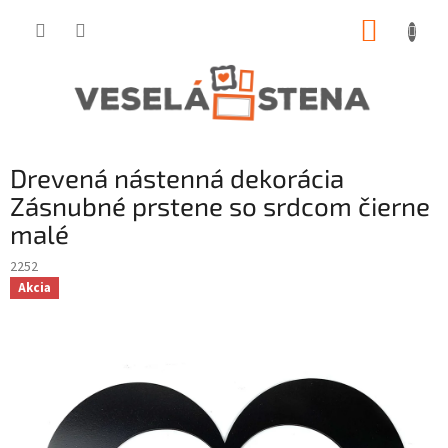
Prejsť
NÁKUP
na
obsah
KOŠÍK
Drevená nástenná dekorácia
Zásnubné prstene so srdcom čierne
malé
2252
Akcia