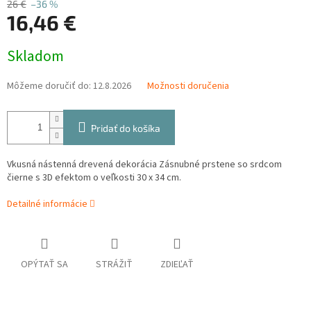
26 €
–36 %
16,46 €
Jednotková
Skladom
cena:
Môžeme doručiť do:
12.8.2026
Možnosti doručenia
Pridať do košíka
Vkusná nástenná drevená dekorácia Zásnubné prstene so srdcom
čierne s 3D efektom o veľkosti 30 x 34 cm.
Detailné informácie
OPÝTAŤ SA
STRÁŽIŤ
ZDIEĽAŤ