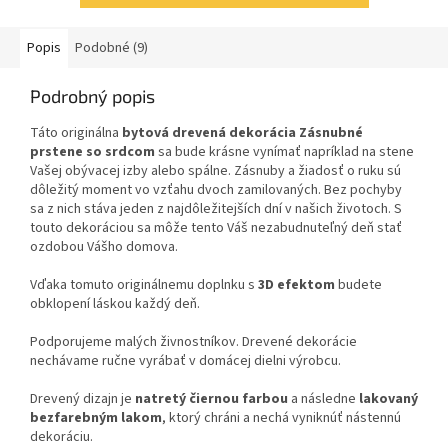
Popis
Podobné (9)
Podrobný popis
Táto originálna
bytová drevená dekorácia Zásnubné
prstene so srdcom
sa bude krásne vynímať napríklad na stene
Vašej obývacej izby alebo spálne. Zásnuby a žiadosť o ruku sú
dôležitý moment vo vzťahu dvoch zamilovaných. Bez pochyby
sa z nich stáva jeden z najdôležitejších dní v našich životoch. S
touto dekoráciou sa môže tento Váš nezabudnuteľný deň stať
ozdobou Vášho domova.
Vďaka tomuto originálnemu doplnku s
3D efektom
budete
obklopení láskou každý deň.
Podporujeme malých živnostníkov. Drevené dekorácie
nechávame ručne vyrábať v domácej dielni výrobcu.
Drevený dizajn je
natretý čiernou farbou
a následne
lakovaný
bezfarebným lakom
, ktorý chráni a nechá vyniknúť nástennú
dekoráciu.