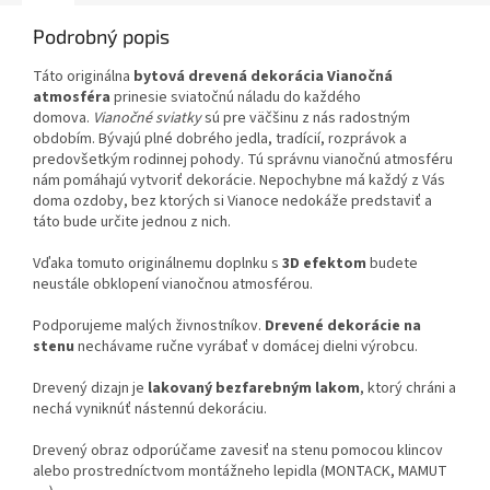
Podrobný popis
Táto originálna
bytová drevená dekorácia Vianočná
atmosféra
prinesie sviatočnú náladu do každého
domova.
Vianočné sviatky
sú pre väčšinu z nás radostným
obdobím. Bývajú plné dobrého jedla, tradícií, rozprávok a
predovšetkým rodinnej pohody. Tú správnu vianočnú atmosféru
nám pomáhajú vytvoriť dekorácie. Nepochybne má každý z Vás
doma ozdoby, bez ktorých si Vianoce nedokáže predstaviť a
táto bude určite jednou z nich.
Vďaka tomuto originálnemu doplnku s
3D efektom
budete
neustále obklopení vianočnou atmosférou.
Podporujeme malých živnostníkov.
Drevené dekorácie na
stenu
nechávame ručne vyrábať v domácej dielni výrobcu.
Drevený dizajn je
lakovaný bezfarebným lakom
, ktorý chráni a
nechá vyniknúť nástennú dekoráciu.
Drevený obraz odporúčame zavesiť na stenu pomocou klincov
alebo prostredníctvom montážneho lepidla (MONTACK, MAMUT