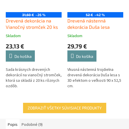
31,60 €
–26 %
52 €
–42 %
Drevená dekorácia na
Drevená nástenná
Vianočný stromček 20 ks
dekorácia Duša lesa
Skladom
Skladom
23,13 €
29,79 €
Do košíka
Do košíka
Sada krásnych drevených
Vkusná nástenná trojdielna
dekorácií na vianočný stromček,
drevená dekorácia Duša lesa s
ktorá sa skladá z 20 ks rôznych
3D efektom o veľkosti 90 x 52,5
ozdôb.
cm.
ZOBRAZIŤ VŠETKY SÚVISIACE PRODUKTY
Popis
Podobné (9)