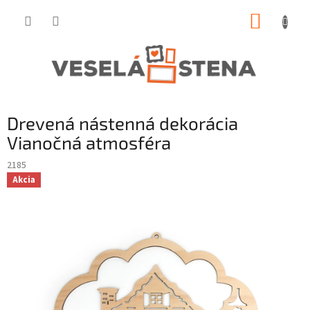
Prejsť
NÁKUP
na
obsah
KOŠÍK
Drevená nástenná dekorácia
Vianočná atmosféra
2185
Akcia