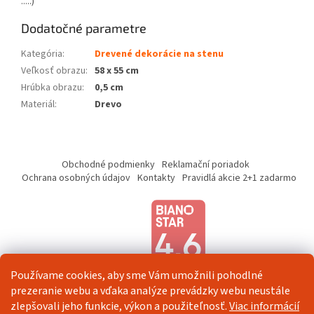
.....)
Dodatočné parametre
Kategória
:
Drevené dekorácie na stenu
Veľkosť obrazu
:
58 x 55 cm
Hrúbka obrazu
:
0,5 cm
Materiál
:
Drevo
Z
á
Obchodné podmienky
Reklamační poriadok
p
Ochrana osobných údajov
Kontakty
Pravidlá akcie 2+1 zadarmo
ä
t
i
e
Používame cookies, aby sme Vám umožnili pohodlné
prezeranie webu a vďaka analýze prevádzky webu neustále
zlepšovali jeho funkcie, výkon a použiteľnosť.
Viac informácií