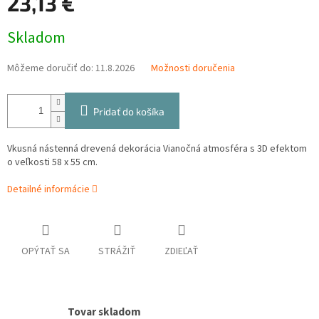
23,13 €
Jednotková
Skladom
cena:
Môžeme doručiť do:
11.8.2026
Možnosti doručenia
Pridať do košíka
Vkusná nástenná drevená dekorácia Vianočná atmosféra s 3D efektom
o veľkosti 58 x 55 cm.
Detailné informácie
OPÝTAŤ SA
STRÁŽIŤ
ZDIEĽAŤ
Tovar skladom