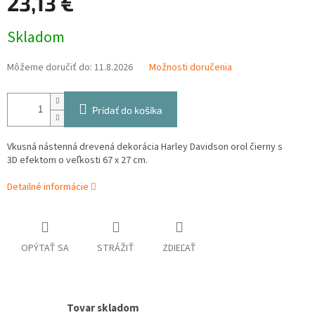
23,13 €
Jednotková
Skladom
cena:
Môžeme doručiť do:
11.8.2026
Možnosti doručenia
Pridať do košíka
Vkusná nástenná drevená dekorácia Harley Davidson orol čierny s
3D efektom o veľkosti 67 x 27 cm.
Detailné informácie
OPÝTAŤ SA
STRÁŽIŤ
ZDIEĽAŤ
Tovar skladom