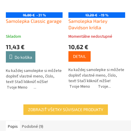
16,80 €
–31 %
13,20 €
–19 %
Samolepka Classic garage
Samolepka Harley
Davidson krídla
Skladom
Momentálne nedostupné
11,43 €
10,62 €
DETAIL
Do košíka
Ku každej samolepke si môžete
Ku každej samolepke si môžete
doplniť vlastné meno, číslo,
doplniť vlastné meno, číslo,
text! Stačí kliknúť nižšie!
text! Stačí kliknúť nižšie!
Tvoje Meno Tvoje...
Tvoje Meno ...
ZOBRAZIŤ VŠETKY SÚVISIACE PRODUKTY
Popis
Podobné (9)