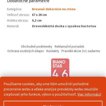
Dodatočné parametre
Kategória
:
Drevené dekorácie na stenu
Veľkosť obrazu
:
67 x 28 cm
Hrúbka obrazu
:
0,3 cm
Materiál
:
Drevovláknitá doska s vysokou hustotou
Z
á
Obchodné podmienky
Reklamační poriadok
p
Ochrana osobných údajov
Kontakty
Pravidlá akcie 2+1 zadarmo
ä
t
i
e
Používame cookies, aby sme Vám umožnili pohodlné
prezeranie webu a vďaka analýze prevádzky webu neustále
zlepšovali jeho funkcie, výkon a použiteľnosť.
Viac informácií
Vytvoril Shoptet