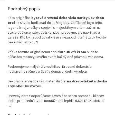
Podrobný popis
Táto originálna
bytová drevená dekorácia Harley Davidson
orol
sa skvelo hodí snáď do každej izby. Obľúbené logo tejto
legendárnej značky v spojení s majestátnym orlom zažiari na
stene obývacej izby, detskej izby, pracovne, ale napríklad aj
garáže. Kto by neobdivoval krásu a nezabudnuteľný zvuk týchto
pekelných strojov?!
Vďaka tomuto originálnemu doplnku s
3D efektom
budete
súčasťou motocyklového sveta každý deň priamo u Vás doma.
Podporujeme malých živnostníkov. Drevené dekorácie
nechávame ručne vyrábať v domácej dielni výrobcu.
Dekorácia je vyrobená z materiálu
čierna
drevovláknitá doska
s vysokou hustotou
.
Drevený obraz odporúčame zavesiť na stenu pomocou klincov
alebo prostredníctvom montážneho lepidla (MONTACK, MAMUT
.....)