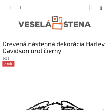
Prejsť
NÁKUP
na
obsah
KOŠÍK
Drevená nástenná dekorácia Harley
Davidson orol čierny
2019
Akcia