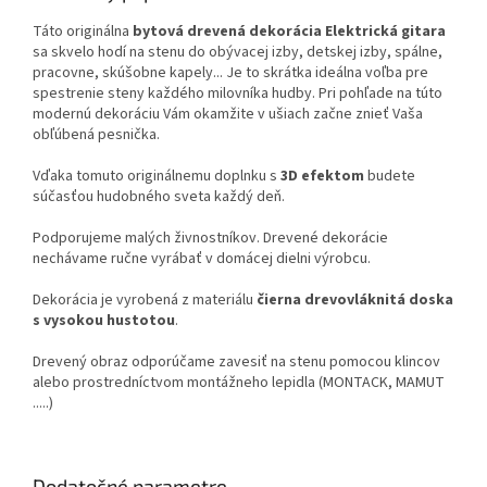
Táto originálna
bytová drevená dekorácia Elektrická gitara
sa skvelo hodí na stenu do obývacej izby, detskej izby, spálne,
pracovne, skúšobne kapely... Je to skrátka ideálna voľba pre
spestrenie steny každého milovníka hudby. Pri pohľade na túto
modernú dekoráciu Vám okamžite v ušiach začne znieť Vaša
obľúbená pesnička.
Vďaka tomuto originálnemu doplnku s
3D efektom
budete
súčasťou hudobného sveta každý deň.
Podporujeme malých živnostníkov. Drevené dekorácie
nechávame ručne vyrábať v domácej dielni výrobcu.
Dekorácia je vyrobená z materiálu
čierna drevovláknitá doska
s vysokou hustotou
.
Drevený obraz odporúčame zavesiť na stenu pomocou klincov
alebo prostredníctvom montážneho lepidla (MONTACK, MAMUT
.....)
Dodatočné parametre