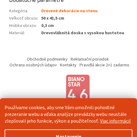
Kategória
:
Drevené dekorácie na stenu
Veľkosť obrazu
:
50 x 41,5 cm
Hrúbka obrazu
:
0,3 cm
Materiál
:
Drevovláknitá doska s vysokou hustotou
Z
á
Obchodné podmienky
Reklamační poriadok
p
Ochrana osobných údajov
Kontakty
Pravidlá akcie 2+1 zadarmo
ä
t
i
e
Používame cookies, aby sme Vám umožnili pohodlné
prezeranie webu a vďaka analýze prevádzky webu neustále
zlepšovali jeho funkcie, výkon a použiteľnosť.
Viac informácií
Vytvoril Shoptet
Nastavenie