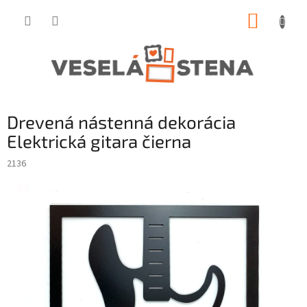
Prejsť
NÁKUP
na
obsah
KOŠÍK
Drevená nástenná dekorácia
Elektrická gitara čierna
2136