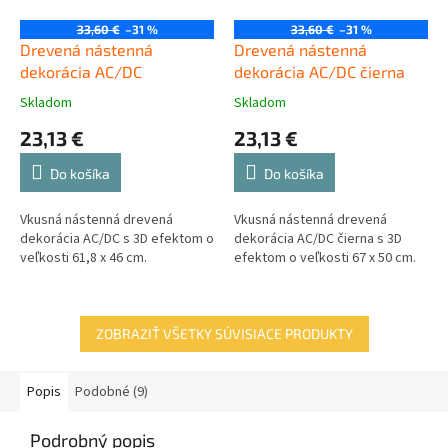
33,60 €
–31 %
33,60 €
–31 %
Drevená nástenná
Drevená nástenná
dekorácia AC/DC
dekorácia AC/DC čierna
Skladom
Skladom
23,13 €
23,13 €
Do košíka
Do košíka
Vkusná nástenná drevená
Vkusná nástenná drevená
dekorácia AC/DC s 3D efektom o
dekorácia AC/DC čierna s 3D
veľkosti 61,8 x 46 cm.
efektom o veľkosti 67 x 50 cm.
ZOBRAZIŤ VŠETKY SÚVISIACE PRODUKTY
Popis
Podobné (9)
Podrobný popis