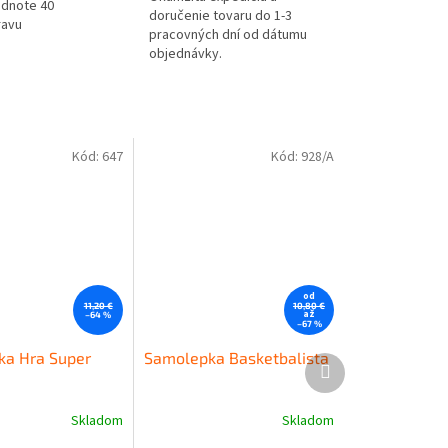
odnote 40
doručenie tovaru do 1-3
ravu
pracovných dní od dátumu
objednávky.
Kód:
647
Kód:
928/A
od
11,20 €
10,80 €
až
–64 %
–67 %
a Hra Super
Samolepka Basketbalista
Ďalší
produkt
Skladom
Skladom