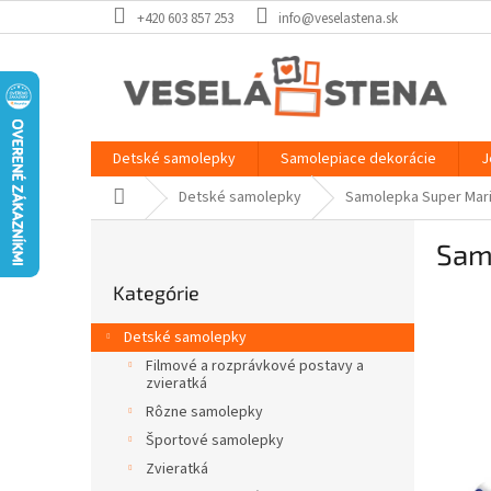
Prejsť
+420 603 857 253
info@veselastena.sk
na
obsah
Detské samolepky
Samolepiace dekorácie
J
Domov
Detské samolepky
Samolepka Super Mar
B
Sam
o
Preskočiť
č
Kategórie
kategórie
n
ý
Detské samolepky
p
Filmové a rozprávkové postavy a
a
zvieratká
n
Rôzne samolepky
e
Športové samolepky
l
Zvieratká