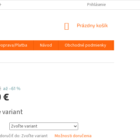
HRANY OSOBNÝCH ÚDAJOV
DOPRAVA/PLATBA
Prihlásenie
NÁVOD
KONTA
NÁKUPNÝ
Prázdny košík
KOŠÍK
Doprava/Platba
Návod
Obchodné podmienky
Kontakty
€
až –61 %
9 €
ová
 variant
oručiť do:
Zvoľte variant
Možnosti doručenia