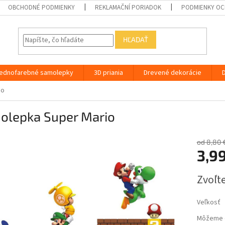
OBCHODNÉ PODMIENKY
REKLAMAČNÍ PORIADOK
PODMIENKY OC
HĽADAŤ
ednofarebné samolepky
3D priania
Drevené dekorácie
io
olepka Super Mario
od 8,80 
3,9
Jednotk
Zvoľte
cena:
Veľkosť
Môžeme d