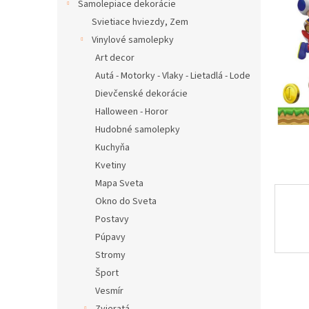
Samolepiace dekorácie
Svietiace hviezdy, Zem
Vinylové samolepky
Art decor
Autá - Motorky - Vlaky - Lietadlá - Lode
Dievčenské dekorácie
Halloween - Horor
Hudobné samolepky
Kuchyňa
Kvetiny
Mapa Sveta
Okno do Sveta
Postavy
Púpavy
Stromy
Šport
Vesmír