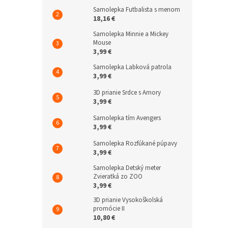
Samolepka Futbalista s menom
18,16 €
Samolepka Minnie a Mickey
Mouse
3,99 €
Samolepka Labková patrola
3,99 €
3D prianie Srdce s Amory
3,99 €
Samolepka tím Avengers
3,99 €
Samolepka Rozfúkané púpavy
3,99 €
Samolepka Detský meter
Zvieratká zo ZOO
3,99 €
3D prianie Vysokoškolská
promócie II
10,80 €