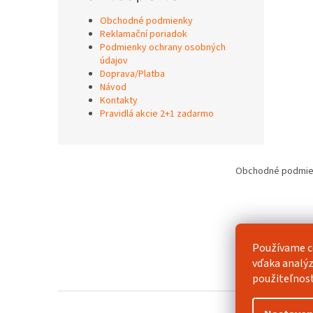
Obchodné podmienky
Reklamační poriadok
Podmienky ochrany osobných
údajov
Doprava/Platba
Návod
Kontakty
Pravidlá akcie 2+1 zadarmo
Z
á
Obchodné podmie
p
ä
t
i
e
Používame c
vďaka analýz
použiteľnos