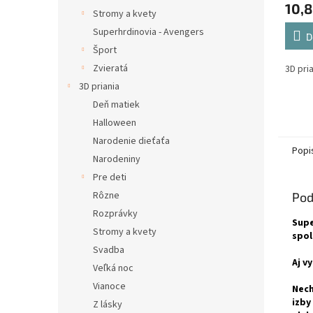
10,8
Stromy a kvety
Superhrdinovia - Avengers
D
Šport
Zvieratá
3D pri
3D priania
Deň matiek
Halloween
Narodenie dieťaťa
Popi
Narodeniny
Pre deti
Rôzne
Pod
Rozprávky
Supe
Stromy a kvety
spo
Svadba
Aj v
Veľká noc
Vianoce
Nech
izby
Z lásky