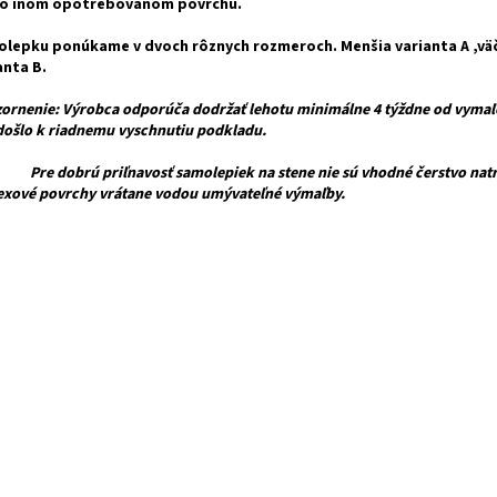
bo inom opotrebovanom povrchu.
lepku ponúkame v dvoch rôznych rozmeroch. Menšia varianta A ,vä
anta B.
ornenie: Výrobca odporúča dodržať lehotu minimálne 4 týždne od vymaľ
došlo k riadnemu vyschnutiu podkladu.
dobrú priľnavosť samolepiek na stene nie sú vhodné čerstvo natre
texové povrchy vrátane vodou umývateľné výmaľby.