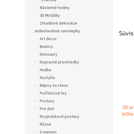
Zvieratá
Nástenné hodiny
3D Motýliky
Zrkadlové dekorácie
Jednofarebné samolepky
Súvis
Art decor
Budovy
Dinosaury
Dopravné prostriedky
Hudba
Kuchyňa
Nápisy na stenu
Počítačové hry
Postavy
3D pr
Pre deti
ježko
Rozprávkové postavy
Rôzne
S menom