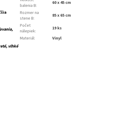
Veľkosť
60 x 45 cm
balenia B
:
čšia
Rozmer na
85 x 65 cm
stene B
:
Počet
19 ks
ovania,
nálepiek
:
Materiál
:
Vinyl
té, vlhké