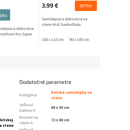
3,99 €
DETAIL
šíka
Samolepiaca dekorácia na
stenu Hráč basketbalu.
olepiaca dekorácia
 motívom hry Super
100 x 110 cm
90 x 100 cm
Dodatočné parametre
Detské samolepky na
Kategória
:
stenu
Veľkosť
60 x 30 cm
balenia A
:
Rozmer na
detskej
72 x 60 cm
stene A
:
a stene