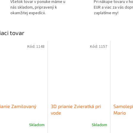
Všetok tovar v ponuke máme u
Pri nákupe tovaru v h
nás skladom, pripravený k
EUR a viac za vás dop
okamžitej expedícii.
zaplatíme my!
iaci tovar
Kód:
1148
Kód:
1157
ianie Zamilovaný
3D prianie Zvieratká pri
Samolepk
vode
Mario
Skladom
Skladom