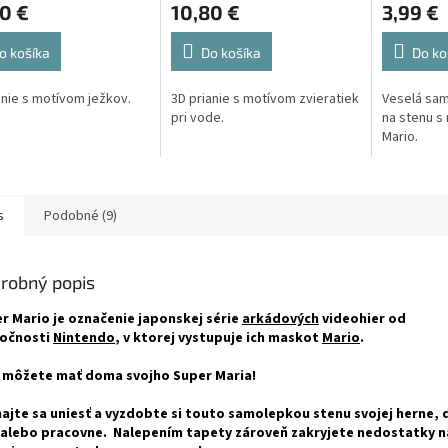
0 €
10,80 €
3,99 €
o košíka
Do košíka
Do ko
anie s motívom ježkov.
3D prianie s motívom zvieratiek
Veselá sam
pri vode.
na stenu s
Mario.
s
Podobné (9)
robný popis
r Mario je označenie japonskej série
arkádových
videohier od
ločnosti
Nintendo
, v ktorej vystupuje ich maskot
Mario
.
y môžete mať doma svojho Super Maria!
ajte sa uniesť a vyzdobte si touto samolepkou stenu svojej herne, 
 alebo pracovne. Nalepením tapety zároveň zakryjete nedostatky n