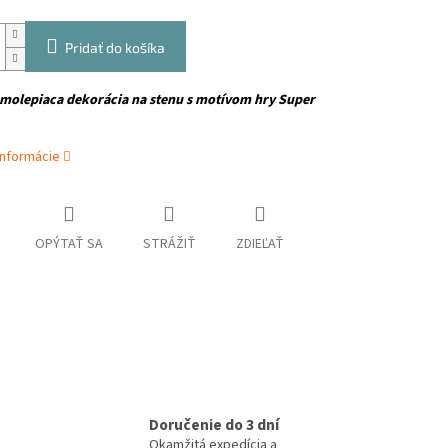
Pridať do košíka
amolepiaca dekorácia na stenu s motívom hry Super
informácie
OPÝTAŤ SA
STRÁŽIŤ
ZDIEĽAŤ
Doručenie do 3 dní
Okamžitá expedícia a